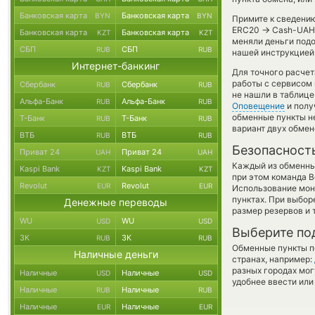
Банковская карта
Банковская карта
BYN
BYN
Примите к сведению
→
ERC20
Cash-UAH 
Банковская карта
Банковская карта
KZT
KZT
меняли деньги подо
СБП
СБП
RUB
RUB
нашей инструкцией 
Интернет-банкинг
Для точного расчет
работы с сервисом 
Сбербанк
Сбербанк
RUB
RUB
не нашли в таблице
Альфа-Банк
Альфа-Банк
RUB
RUB
Оповещение
и полу
обменные пункты н
Т-Банк
Т-Банк
RUB
RUB
вариант двух обме
ВТБ
ВТБ
RUB
RUB
Безопасност
Приват 24
Приват 24
UAH
UAH
Каждый из обменны
Kaspi Bank
Kaspi Bank
KZT
KZT
при этом команда 
Revolut
Revolut
EUR
EUR
Использование мон
пунктах. При выбор
Денежные переводы
размер резервов и 
WU
WU
USD
USD
Выберите по
ЗК
ЗК
RUB
RUB
Обменные пункты по
Наличные деньги
странах, например:
разных городах мог
Наличные
Наличные
USD
USD
удобнее ввести или
Наличные
Наличные
RUB
RUB
Наличные
Наличные
EUR
EUR