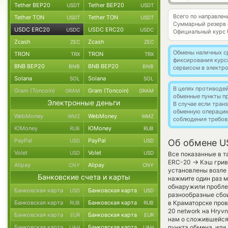
Tether BEP20
Tether BEP20
USDT
USDT
Всего по направле
Tether TON
Tether TON
USDT
USDT
Суммарный резерв
USDC ERC20
USDC ERC20
USDC
USDC
Официальный курс
Zcash
Zcash
ZEC
ZEC
Обмены наличных с
TRON
TRON
TRX
TRX
фиксирования курс
BNB BEP20
BNB BEP20
BNB
BNB
сервисом в электр
Solana
Solana
SOL
SOL
В целях противоде
Gram (Toncoin)
Gram (Toncoin)
GRAM
GRAM
обменные пункты п
Электронные деньги
В случае если тра
обменную операци
WebMoney
WebMoney
WMZ
WMZ
соблюдения требов
ЮMoney
ЮMoney
RUB
RUB
PayPal
PayPal
USD
USD
Об обмене U
Volet
Volet
USD
USD
Все показанные в т
→
ERC-20
Кэш грив
Alipay
Alipay
CNY
CNY
установлены возле 
Банковские счета и карты
нажмите один раз м
обнаружили пробле
Банковская карта
Банковская карта
USD
USD
разнообразные сбои
Банковская карта
Банковская карта
в Краматорске пров
RUB
RUB
20 network на Hryv
Банковская карта
Банковская карта
EUR
EUR
нам о сложившейся
Банковская карта
Банковская карта
пункта обмена, или
UAH
UAH