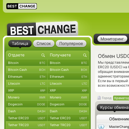
Мониторинг
Таблица
Список
Популярное
Обмен USDC
Мы представляем 
Bitcoin
Bitcoin
BTC
BTC
ERC20 (USDC) на 
Bitcoin Cash
Bitcoin Cash
BCH
BCH
обращая внимание
администраторами
Ethereum
Ethereum
ETH
ETH
Если вы в первый
Litecoin
Litecoin
LTC
LTC
всех возможностя
XRP
XRP
XRP
XRP
Monero
Monero
XMR
XMR
Город:
Крамато
Dogecoin
Dogecoin
DOGE
DOGE
Курсы обмена
Dash
Dash
DASH
DASH
Tether ERC20
Tether ERC20
USDT
USDT
Обменни
Tether TRC20
Tether TRC20
USDT
USDT
MasterChan