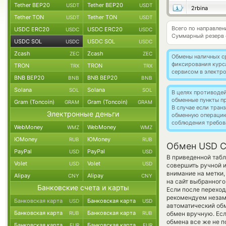
Tether BEP20
Tether BEP20
USDT
USDT
2rbina
Tether TON
Tether TON
USDT
USDT
Всего по направле
USDC ERC20
USDC ERC20
USDC
USDC
Суммарный резерв
USDC SOL
USDC SOL
USDC
USDC
Zcash
Zcash
ZEC
ZEC
Обмены наличных с
фиксирования курс
TRON
TRON
TRX
TRX
сервисом в электр
BNB BEP20
BNB BEP20
BNB
BNB
Solana
Solana
SOL
SOL
В целях противоде
обменные пункты п
Gram (Toncoin)
Gram (Toncoin)
GRAM
GRAM
В случае если тра
Электронные деньги
обменную операци
соблюдения требов
WebMoney
WebMoney
WMZ
WMZ
ЮMoney
ЮMoney
RUB
RUB
Обмен USD C
PayPal
PayPal
USD
USD
В приведенной табл
Volet
Volet
USD
USD
совершить ручной и
внимание на метки,
Alipay
Alipay
CNY
CNY
на сайт выбранного
Банковские счета и карты
Если после переход
рекомендуем незаме
Банковская карта
Банковская карта
USD
USD
автоматический о
Банковская карта
Банковская карта
RUB
RUB
обмен вручную. Если
обмена все же не 
Банковская карта
Банковская карта
EUR
EUR