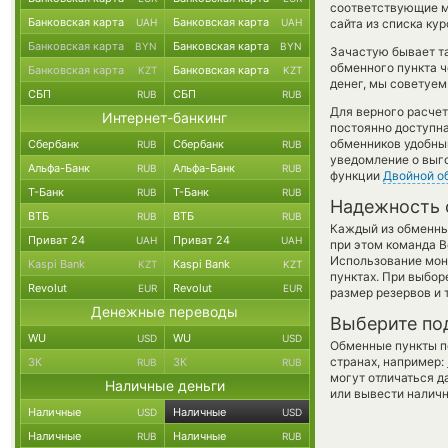
соответствующие м
Банковская карта
Банковская карта
UAH
UAH
сайта из списка ку
Банковская карта
Банковская карта
BYN
BYN
Зачастую бывает т
обменного пункта ч
Банковская карта
Банковская карта
KZT
KZT
денег, мы советуем
СБП
СБП
RUB
RUB
Для верного расчет
Интернет-банкинг
постоянно доступн
обменников удобный
Сбербанк
Сбербанк
RUB
RUB
уведомление о выго
Альфа-Банк
Альфа-Банк
RUB
RUB
функции
Двойной о
Т-Банк
Т-Банк
RUB
RUB
Надежность 
ВТБ
ВТБ
RUB
RUB
Каждый из обменны
Приват 24
Приват 24
UAH
UAH
при этом команда 
Использование мон
Kaspi Bank
Kaspi Bank
KZT
KZT
пунктах. При выбор
Revolut
Revolut
EUR
EUR
размер резервов и 
Денежные переводы
Выберите по
WU
WU
USD
USD
Обменные пункты по
странах, например:
ЗК
ЗК
RUB
RUB
могут отличаться д
Наличные деньги
или вывести наличн
Наличные
Наличные
USD
USD
Наличные
Наличные
RUB
RUB