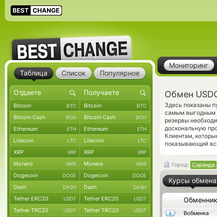
Мониторинг
Таблица
Список
Популярное
Обмен USDC
Здесь показаны п
Bitcoin
Bitcoin
BTC
BTC
самым выгодным к
Bitcoin Cash
Bitcoin Cash
BCH
BCH
резервы необход
доскональную про
Ethereum
Ethereum
ETH
ETH
Клиентам, которы
Litecoin
Litecoin
LTC
LTC
показывающий вс
XRP
XRP
XRP
XRP
Monero
Monero
XMR
XMR
Город:
Саранда
Dogecoin
Dogecoin
DOGE
DOGE
Курсы обмена
Dash
Dash
DASH
DASH
Tether ERC20
Tether ERC20
USDT
USDT
Обменни
Tether TRC20
Tether TRC20
USDT
USDT
Вобменка