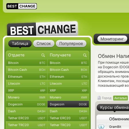
Мониторинг
Таблица
Список
Популярное
Обмен Нали
При помощи нашег
Bitcoin
Bitcoin
BTC
BTC
на Dogecoin (DOG
Bitcoin Cash
Bitcoin Cash
BCH
BCH
обращать внимани
досконально пров
Ethereum
Ethereum
ETH
ETH
Клиентам, посещ
Litecoin
Litecoin
LTC
LTC
показывающий во
XRP
XRP
XRP
XRP
Monero
Monero
XMR
XMR
Город:
Анталья
Dogecoin
Dogecoin
DOGE
DOGE
Курсы обмена
Dash
Dash
DASH
DASH
Tether ERC20
Tether ERC20
USDT
USDT
Обменни
Tether TRC20
Tether TRC20
USDT
USDT
GramBit