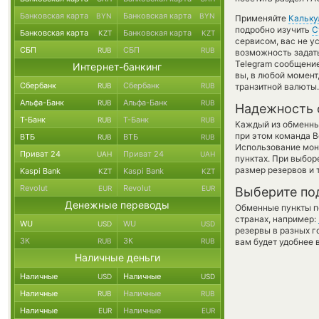
Банковская карта
Банковская карта
BYN
BYN
Применяйте
Кальку
подробно изучить
С
Банковская карта
Банковская карта
KZT
KZT
сервисом, вас не 
СБП
СБП
RUB
RUB
возможность задат
Telegram сообщение
Интернет-банкинг
вы, в любой момен
Сбербанк
Сбербанк
RUB
RUB
транзитной валюты.
Альфа-Банк
Альфа-Банк
RUB
RUB
Надежность 
Т-Банк
Т-Банк
RUB
RUB
Каждый из обменны
при этом команда 
ВТБ
ВТБ
RUB
RUB
Использование мон
Приват 24
Приват 24
UAH
UAH
пунктах. При выбор
размер резервов и 
Kaspi Bank
Kaspi Bank
KZT
KZT
Revolut
Revolut
EUR
EUR
Выберите по
Денежные переводы
Обменные пункты по
странах, например:
WU
WU
USD
USD
резервы в разных г
ЗК
ЗК
RUB
RUB
вам будет удобнее 
Наличные деньги
Наличные
Наличные
USD
USD
Наличные
Наличные
RUB
RUB
Наличные
Наличные
EUR
EUR