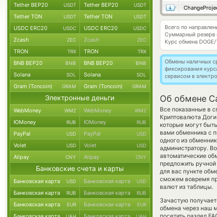
Tether BEP20
Tether BEP20
USDT
USDT
ChangeProje
Tether TON
Tether TON
USDT
USDT
Всего по направле
USDC ERC20
USDC ERC20
USDC
USDC
Суммарный резерв
Zcash
Zcash
ZEC
ZEC
Курс обмена
DOGE/
TRON
TRON
TRX
TRX
Обмены наличных с
BNB BEP20
BNB BEP20
BNB
BNB
фиксирования курс
Solana
Solana
SOL
SOL
сервисом в электр
Gram (Toncoin)
Gram (Toncoin)
GRAM
GRAM
Электронные деньги
Об обмене Ca
Все показанные в с
WebMoney
WebMoney
WMZ
WMZ
Криптовалюта Доги
ЮMoney
ЮMoney
RUB
RUB
которые могут быт
вами обменника с п
PayPal
PayPal
USD
USD
одного из обменник
Volet
Volet
USD
USD
администратору. Во
автоматические о
Alipay
Alipay
CNY
CNY
предложить ручной о
Банковские счета и карты
для вас пункте обм
сможем вовремя пр
Банковская карта
Банковская карта
USD
USD
валют из таблицы.
Банковская карта
Банковская карта
RUB
RUB
Зачастую получаетс
Банковская карта
Банковская карта
EUR
EUR
обмена через наш м
посетить раздел FA
Банковская карта
Банковская карта
UAH
UAH