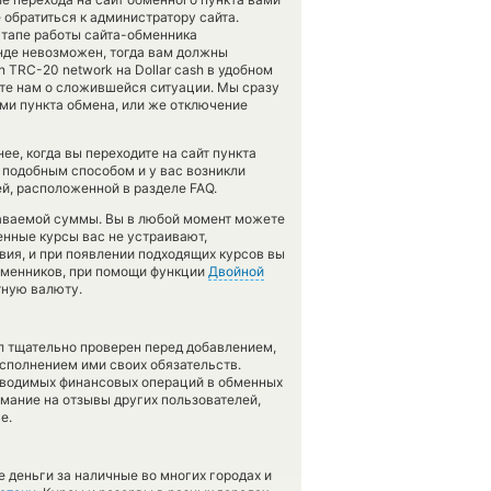
обратиться к администратору сайта.
этапе работы сайта-обменника
нде невозможен, тогда вам должны
n TRC-20 network на Dollar cash в удобном
ите нам о сложившейся ситуации. Мы сразу
и пункта обмена, или же отключение
е, когда вы переходите на сайт пункта
 подобным способом и у вас возникли
й, расположенной в разделе FAQ.
даваемой суммы. Вы в любой момент можете
енные курсы вас не устраивают,
вия, и при появлении подходящих курсов вы
обменников, при помощи функции
Двойной
тную валюту.
л тщательно проверен перед добавлением,
сполнением ими своих обязательств.
оводимых финансовых операций в обменных
имание на отзывы других пользователей,
е.
 деньги за наличные во многих городах и