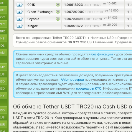
SDT
от 10 662
001K
1.06618923
1
USDT TRC20
U
SDT
от 15 000
Clean-Exchange
1.06720000
1
USDT TRC20
U
SDC
от 64 035
Crypcie
1.06723586
1
USDT TRC20
U
ZEC
от 20 000
Kingex
1.06951872
1
USDT TRC20
U
TRX
Всего по направлению Tether TRC20 (USDT)
Наличные USD в Яунде р
→
BNB
Суммарный резерв обменников:
16 072 256
USD Наличными.
Средневзв
SOL
RAM
Обмены наличных средств обычно проводятся
без фиксации
курса обмен
фиксирования курса смотрите на сайте обменного пункта. Также эта 
сервисом в электронном письме.
MZ
RUB
В целях противодействия легализации доходов, полученных преступны
обменные пункты проводят
AML-проверки
поступающих от клиентов тр
USD
В случае если транзакция будет идентифицирована как высокорискова
обменную операцию для проведения
процедуры KYC
. Информация по K
USD
соблюдения требований AML/KYC для последующего разблокирования с
CNY
Об обмене Tether USDT TRC20 на Cash USD в
USD
Каждый из пунктов обмена, который представлен в списке, предост
→
RUB
USDT в сети TRC-20
Кэш долларами в ручном или автоматическ
обращайте также внимание на специальные метки, которые в некот
EUR
обменников. У вас имеется возможность перейти на сайт выбранн
UAH
однократного нажатия мышью по строке с его названием. Если посл