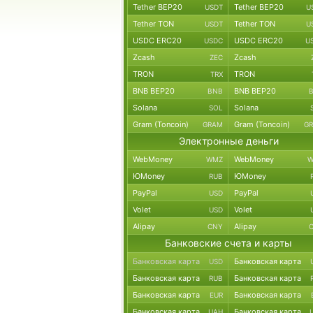
Tether BEP20
Tether BEP20
USDT
U
Tether TON
Tether TON
USDT
U
USDC ERC20
USDC ERC20
USDC
U
Zcash
Zcash
ZEC
TRON
TRON
TRX
BNB BEP20
BNB BEP20
BNB
Solana
Solana
SOL
Gram (Toncoin)
Gram (Toncoin)
GRAM
G
Электронные деньги
WebMoney
WebMoney
WMZ
W
ЮMoney
ЮMoney
RUB
PayPal
PayPal
USD
Volet
Volet
USD
Alipay
Alipay
CNY
Банковские счета и карты
Банковская карта
Банковская карта
USD
Банковская карта
Банковская карта
RUB
Банковская карта
Банковская карта
EUR
Банковская карта
Банковская карта
UAH