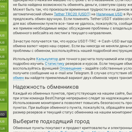
не была найдена возможность обменять деньги, советуем сразу же 
BYN
Может быть так, что произошли временные трудности и на данном 
KZT
автоматический обмен
Tether TRC20 (USDT)
на
Наличные USD
в Яу
предложить обмен вручную. Если поменять Tether USDT stablecoin i
RUB
для вас обменном пункте все-таки не удалось, пожалуйста, сообщ
же примем необходимые меры: обсуждение проблемы с владельцам
обменного вебсайта из листинга текущего направления.
RUB
→
Зачастую получается так, что курсы USDT-TRC
Cash-USD выгодне
RUB
обмена валют через наш сервис. Если вы никогда не меняли деньги
RUB
проблемы с обменом, воспользуйтесь нашей подробной инструкцие
RUB
Используйте
Калькулятор
для точного расчета получаемой или от
подробно изучить
Статистику
резервов и курсов. Если текущие обм
UAH
воспользуйтесь функцией
Оповещение
– задайте собственные усло
KZT
получите сообщение на e-mail или Telegram. В случае отсутствия 
обмен
вы найдете приемлемый вариант двух обменов через транзи
EUR
Надежность обменников
USD
Каждый из обменных пунктов, присутствующих на нашем сайте, бы
при этом команда BestChange непрерывно следит за надлежащим и
RUB
Использование мониторинга позволяет повысить безопасность пр
пунктах. При выборе обменного пункта, пожалуйста, обращайте вн
размер резервов и текущий статус обменника на нашем мониторинг
USD
Выберите подходящий город
RUB
Обменные пункты покупают и продают криптовалюты и электронные
EUR