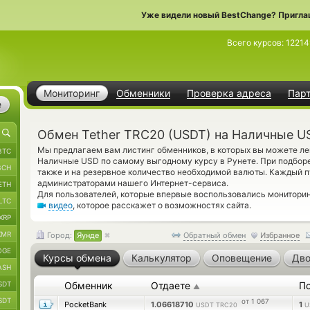
Уже видели новый BestChange? Пригла
Всего курсов:
12214
Мониторинг
Обменники
Проверка адреса
Пар
е
Обмен Tether TRC20 (USDT) на Наличные U
Мы предлагаем вам листинг обменников, в которых вы можете ле
BTC
Наличные USD по самому выгодному курсу в Рунете. При подборе
BCH
также и на резервное количество необходимой валюты. Каждый п
администраторами нашего Интернет-сервиса.
ETH
Для пользователей, которые впервые воспользовались монитори
LTC
видео
, которое расскажет о возможностях сайта.
XRP
XMR
Город:
Яунде
Обратный обмен
Избранное
OGE
Курсы обмена
Калькулятор
Оповещение
Дво
ASH
SDT
Обменник
Отдаете
П
▲
SDT
от 1 067
PocketBank
1.06618710
1
USDT TRC20
U