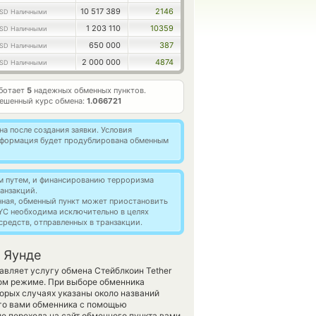
10 517 389
2146
SD Наличными
1 203 110
10359
SD Наличными
650 000
387
SD Наличными
2 000 000
4874
SD Наличными
аботает
5
надежных обменных пунктов.
ешенный курс обмена:
1.066721
а после создания заявки. Условия
информация будет продублирована обменным
м путем, и финансированию терроризма
анзакций.
нная, обменный пункт может приостановить
YC необходима исключительно в целях
редств, отправленных в транзакции.
 Яунде
авляет услугу обмена Стейблкоин Tether
ом режиме. При выборе обменника
орых случаях указаны около названий
ого вами обменника с помощью
е перехода на сайт обменного пункта вами