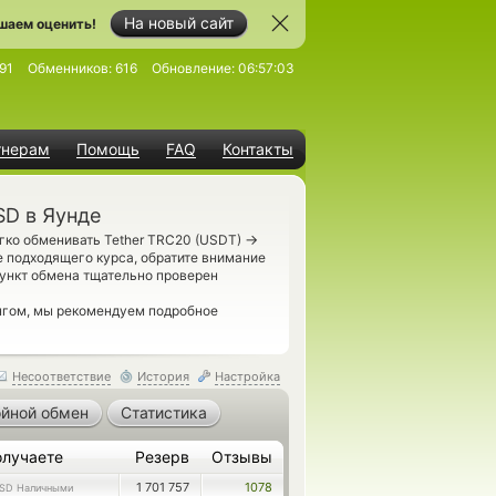
На новый сайт
шаем оценить!
91
Обменников:
616
Обновление:
06:57:03
тнерам
Помощь
FAQ
Контакты
SD в Яунде
→
гко обменивать Tether TRC20 (USDT)
 подходящего курса, обратите внимание
ункт обмена тщательно проверен
нгом, мы рекомендуем подробное
Несоответствие
История
Настройка
йной обмен
Статистика
олучаете
Резерв
Отзывы
1 701 757
1078
SD Наличными