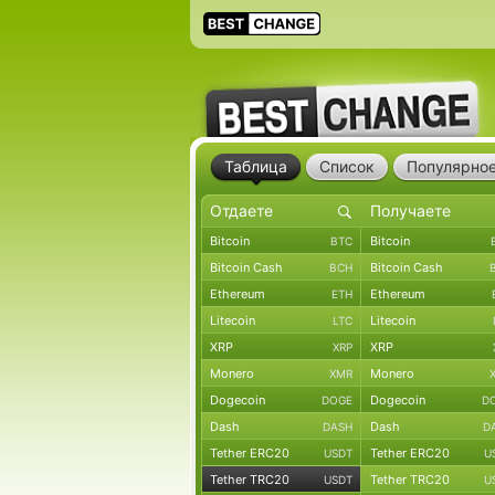
Таблица
Список
Популярно
Bitcoin
Bitcoin
BTC
Bitcoin Cash
Bitcoin Cash
BCH
Ethereum
Ethereum
ETH
Litecoin
Litecoin
LTC
XRP
XRP
XRP
Monero
Monero
XMR
Dogecoin
Dogecoin
DOGE
D
Dash
Dash
DASH
D
Tether ERC20
Tether ERC20
USDT
U
Tether TRC20
Tether TRC20
USDT
U