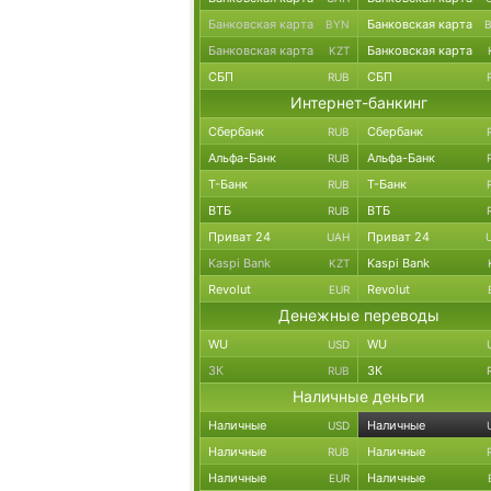
Банковская карта
Банковская карта
BYN
Банковская карта
Банковская карта
KZT
СБП
СБП
RUB
Интернет-банкинг
Сбербанк
Сбербанк
RUB
Альфа-Банк
Альфа-Банк
RUB
Т-Банк
Т-Банк
RUB
ВТБ
ВТБ
RUB
Приват 24
Приват 24
UAH
Kaspi Bank
Kaspi Bank
KZT
Revolut
Revolut
EUR
Денежные переводы
WU
WU
USD
ЗК
ЗК
RUB
Наличные деньги
Наличные
Наличные
USD
Наличные
Наличные
RUB
Наличные
Наличные
EUR