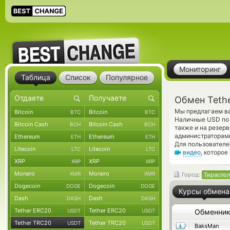
Мониторинг
Таблица
Список
Популярное
Обмен Teth
Мы предлагаем ва
Bitcoin
Bitcoin
BTC
BTC
Наличные USD по 
Bitcoin Cash
Bitcoin Cash
BCH
BCH
также и на резер
администраторами
Ethereum
Ethereum
ETH
ETH
Для пользователе
Litecoin
Litecoin
LTC
LTC
видео
, которое
XRP
XRP
XRP
XRP
Monero
Monero
XMR
XMR
Город:
Тираспол
Dogecoin
Dogecoin
DOGE
DOGE
Курсы обмена
Dash
Dash
DASH
DASH
Tether ERC20
Tether ERC20
USDT
USDT
Обменни
Tether TRC20
Tether TRC20
USDT
USDT
BaksMan