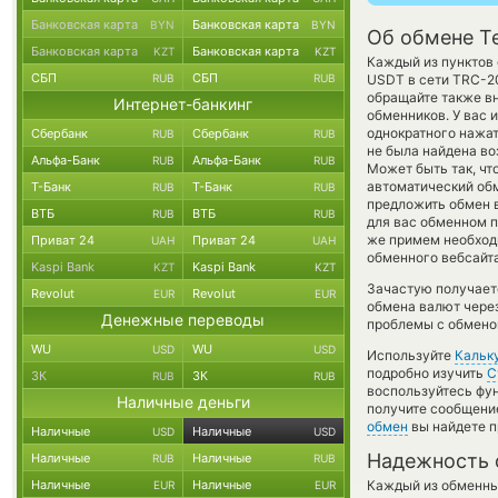
Банковская карта
Банковская карта
BYN
BYN
Об обмене T
Банковская карта
Банковская карта
KZT
KZT
Каждый из пунктов 
СБП
СБП
RUB
RUB
USDT в сети TRC-
обращайте также вн
Интернет-банкинг
обменников. У вас
однократного нажат
Сбербанк
Сбербанк
RUB
RUB
не была найдена во
Альфа-Банк
Альфа-Банк
RUB
RUB
Может быть так, чт
автоматический о
Т-Банк
Т-Банк
RUB
RUB
предложить обмен в
ВТБ
ВТБ
RUB
RUB
для вас обменном п
же примем необход
Приват 24
Приват 24
UAH
UAH
обменного вебсайта
Kaspi Bank
Kaspi Bank
KZT
KZT
Зачастую получает
Revolut
Revolut
EUR
EUR
обмена валют через
Денежные переводы
проблемы с обменом
WU
WU
USD
USD
Используйте
Кальк
подробно изучить
С
ЗК
ЗК
RUB
RUB
воспользуйтесь фу
Наличные деньги
получите сообщение
обмен
вы найдете п
Наличные
Наличные
USD
USD
Надежность 
Наличные
Наличные
RUB
RUB
Наличные
Наличные
Каждый из обменны
EUR
EUR