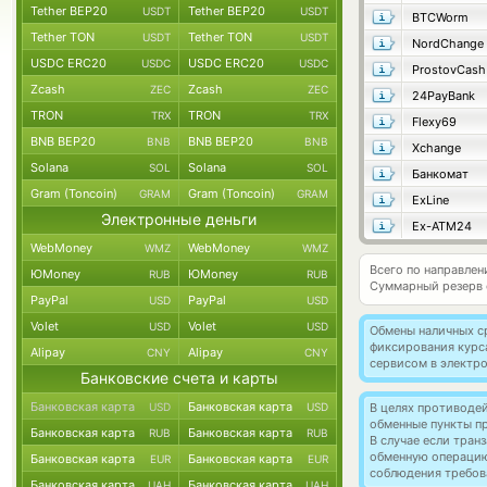
Tether BEP20
Tether BEP20
USDT
USDT
BTCWorm
Tether TON
Tether TON
USDT
USDT
NordChange
USDC ERC20
USDC ERC20
USDC
USDC
ProstovCash
Zcash
Zcash
ZEC
ZEC
24PayBank
TRON
TRON
TRX
TRX
Flexy69
BNB BEP20
BNB BEP20
BNB
BNB
Xchange
Solana
Solana
SOL
SOL
Банкомат
Gram (Toncoin)
Gram (Toncoin)
GRAM
GRAM
ExLine
Электронные деньги
Ex-ATM24
WebMoney
WebMoney
WMZ
WMZ
Всего по направлен
ЮMoney
ЮMoney
RUB
RUB
Суммарный резерв
PayPal
PayPal
USD
USD
Volet
Volet
USD
USD
Обмены наличных с
фиксирования курс
Alipay
Alipay
CNY
CNY
сервисом в электр
Банковские счета и карты
Банковская карта
Банковская карта
USD
USD
В целях противоде
обменные пункты п
Банковская карта
Банковская карта
RUB
RUB
В случае если тра
обменную операци
Банковская карта
Банковская карта
EUR
EUR
соблюдения требов
Банковская карта
Банковская карта
UAH
UAH