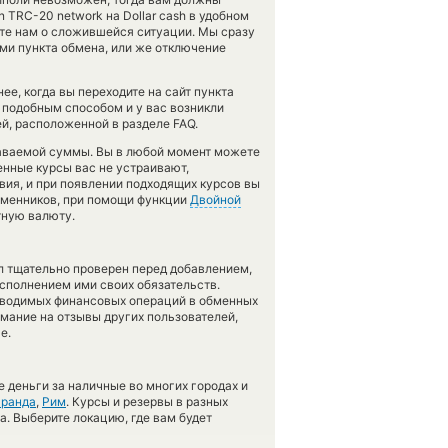
n TRC-20 network на Dollar cash в удобном
ите нам о сложившейся ситуации. Мы сразу
и пункта обмена, или же отключение
е, когда вы переходите на сайт пункта
 подобным способом и у вас возникли
й, расположенной в разделе FAQ.
даваемой суммы. Вы в любой момент можете
енные курсы вас не устраивают,
вия, и при появлении подходящих курсов вы
обменников, при помощи функции
Двойной
тную валюту.
л тщательно проверен перед добавлением,
сполнением ими своих обязательств.
оводимых финансовых операций в обменных
имание на отзывы других пользователей,
е.
 деньги за наличные во многих городах и
ранда
,
Рим
. Курсы и резервы в разных
а. Выберите локацию, где вам будет