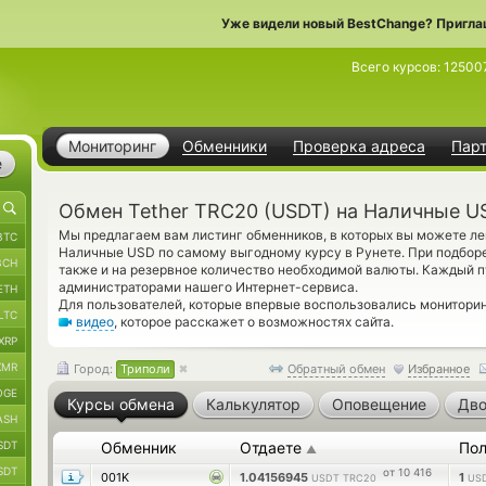
Уже видели новый BestChange? Пригла
Всего курсов:
12500
Мониторинг
Обменники
Проверка адреса
Пар
е
Обмен Tether TRC20 (USDT) на Наличные U
Мы предлагаем вам листинг обменников, в которых вы можете ле
BTC
Наличные USD по самому выгодному курсу в Рунете. При подборе
BCH
также и на резервное количество необходимой валюты. Каждый п
администраторами нашего Интернет-сервиса.
ETH
Для пользователей, которые впервые воспользовались монитори
LTC
видео
, которое расскажет о возможностях сайта.
XRP
XMR
Город:
Триполи
Обратный обмен
Избранное
OGE
Курсы обмена
Калькулятор
Оповещение
Дво
ASH
SDT
Обменник
Отдаете
Пол
▲
SDT
от 10 416
001K
1.04156945
1
USDT TRC20
US