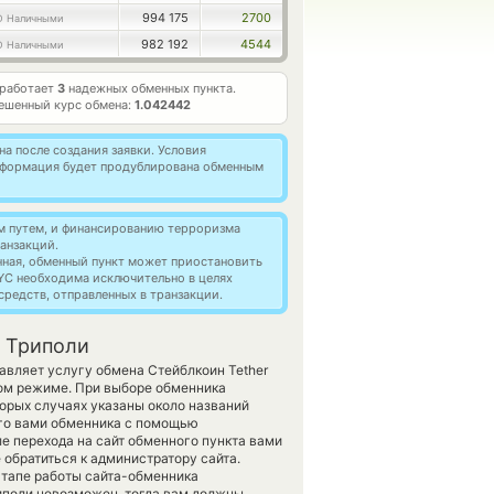
994 175
2700
D Наличными
982 192
4544
D Наличными
 работает
3
надежных обменных пункта.
ешенный курс обмена:
1.042442
а после создания заявки. Условия
информация будет продублирована обменным
м путем, и финансированию терроризма
анзакций.
нная, обменный пункт может приостановить
YC необходима исключительно в целях
редств, отправленных в транзакции.
в Триполи
авляет услугу обмена Стейблкоин Tether
ом режиме. При выборе обменника
орых случаях указаны около названий
ого вами обменника с помощью
е перехода на сайт обменного пункта вами
обратиться к администратору сайта.
этапе работы сайта-обменника
иполи невозможен, тогда вам должны