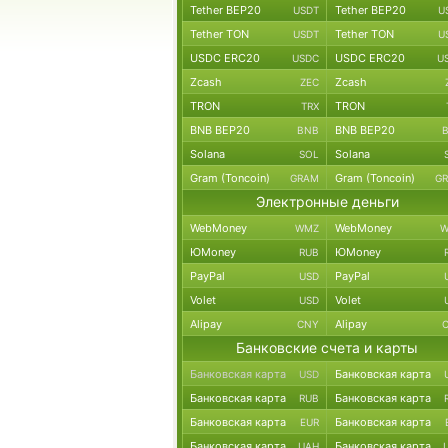
Tether BEP20
Tether BEP20
USDT
U
Tether TON
Tether TON
USDT
U
USDC ERC20
USDC ERC20
USDC
U
Zcash
Zcash
ZEC
TRON
TRON
TRX
BNB BEP20
BNB BEP20
BNB
Solana
Solana
SOL
Gram (Toncoin)
Gram (Toncoin)
GRAM
G
Электронные деньги
WebMoney
WebMoney
WMZ
W
ЮMoney
ЮMoney
RUB
PayPal
PayPal
USD
Volet
Volet
USD
Alipay
Alipay
CNY
Банковские счета и карты
Банковская карта
Банковская карта
USD
Банковская карта
Банковская карта
RUB
Банковская карта
Банковская карта
EUR
Банковская карта
Банковская карта
UAH