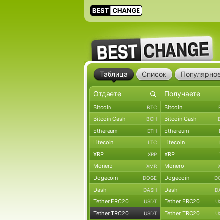
Таблица
Список
Популярно
Bitcoin
Bitcoin
BTC
Bitcoin Cash
Bitcoin Cash
BCH
Ethereum
Ethereum
ETH
Litecoin
Litecoin
LTC
XRP
XRP
XRP
Monero
Monero
XMR
Dogecoin
Dogecoin
DOGE
D
Dash
Dash
DASH
D
Tether ERC20
Tether ERC20
USDT
U
Tether TRC20
Tether TRC20
USDT
U