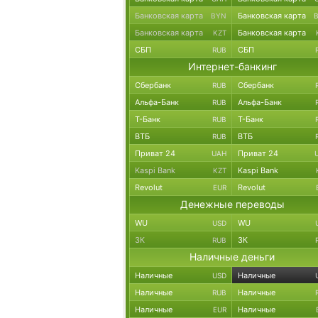
Банковская карта
Банковская карта
BYN
Банковская карта
Банковская карта
KZT
СБП
СБП
RUB
Интернет-банкинг
Сбербанк
Сбербанк
RUB
Альфа-Банк
Альфа-Банк
RUB
Т-Банк
Т-Банк
RUB
ВТБ
ВТБ
RUB
Приват 24
Приват 24
UAH
Kaspi Bank
Kaspi Bank
KZT
Revolut
Revolut
EUR
Денежные переводы
WU
WU
USD
ЗК
ЗК
RUB
Наличные деньги
Наличные
Наличные
USD
Наличные
Наличные
RUB
Наличные
Наличные
EUR