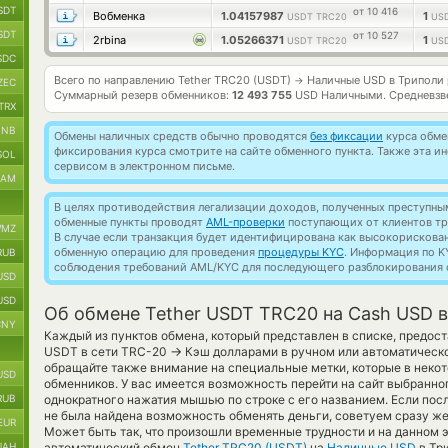
SDT
от 10 416
Вобменка
1.04157987
1
USDT TRC20
US
SDT
от 10 527
2rbina
1.05266371
1
USDT TRC20
US
SDC
Всего по направлению Tether TRC20 (USDT)
Наличные USD в Триполи
→
ZEC
Суммарный резерв обменников:
12 493 755
USD Наличными.
Средневзв
TRX
BNB
Обмены наличных средств обычно проводятся
без фиксации
курса обмен
фиксирования курса смотрите на сайте обменного пункта. Также эта 
SOL
сервисом в электронном письме.
RAM
В целях противодействия легализации доходов, полученных преступны
обменные пункты проводят
AML-проверки
поступающих от клиентов тр
MZ
В случае если транзакция будет идентифицирована как высокорискова
обменную операцию для проведения
процедуры KYC
. Информация по K
RUB
соблюдения требований AML/KYC для последующего разблокирования с
USD
USD
Об обмене Tether USDT TRC20 на Cash USD 
CNY
Каждый из пунктов обмена, который представлен в списке, предост
→
USDT в сети TRC-20
Кэш долларами в ручном или автоматическ
обращайте также внимание на специальные метки, которые в некот
USD
обменников. У вас имеется возможность перейти на сайт выбранн
RUB
однократного нажатия мышью по строке с его названием. Если посл
не была найдена возможность обменять деньги, советуем сразу же 
EUR
Может быть так, что произошли временные трудности и на данном 
UAH
автоматический обмен
Tether TRC20 (USDT)
на
Наличные USD
в Тр