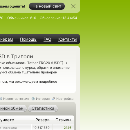
На новый сайт
шаем оценить!
70
Обменников:
616
Обновление:
13:44:54
тнерам
Помощь
FAQ
Контакты
SD в Триполи
→
гко обменивать Tether TRC20 (USDT)
 подходящего курса, обратите внимание
ункт обмена тщательно проверен
нгом, мы рекомендуем подробное
Несоответствие
История
Настройка
йной обмен
Статистика
учаете
Резерв
Отзывы
10 517 389
2146
D Наличными