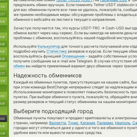
предложить обмен вручную. Если поменять Tether USDT stablecoin i
BYN
для вас обменном пункте все-таки не удалось, пожалуйста, сообщ
KZT
же примем необходимые меры: обсуждение проблемы с владельцам
обменного вебсайта из листинга текущего направления.
RUB
→
Зачастую получается так, что курсы USDT-TRC
Cash-USD выгодне
обмена валют через наш сервис. Если вы никогда не меняли деньги
RUB
проблемы с обменом, воспользуйтесь нашей подробной инструкцие
RUB
Используйте
Калькулятор
для точного расчета получаемой или от
подробно изучить
Статистику
резервов и курсов. Если текущие обм
RUB
воспользуйтесь функцией
Оповещение
– задайте собственные усло
RUB
получите сообщение на e-mail или Telegram. В случае отсутствия 
обмен
вы найдете приемлемый вариант двух обменов через транзи
UAH
KZT
Надежность обменников
EUR
Каждый из обменных пунктов, присутствующих на нашем сайте, бы
при этом команда BestChange непрерывно следит за надлежащим и
Использование мониторинга позволяет повысить безопасность пр
USD
пунктах. При выборе обменного пункта, пожалуйста, обращайте вн
размер резервов и текущий статус обменника на нашем мониторинг
RUB
Выберите подходящий город
Обменные пункты покупают и продают криптовалюты и электронные
USD
странах, например:
Валлетта
,
Тунис
,
Катания
,
Палермо
,
Неаполь
,
Са
RUB
городах могут отличаться даже у одного и того же обменного пункт
удобнее ввести или вывести наличные средства.
EUR