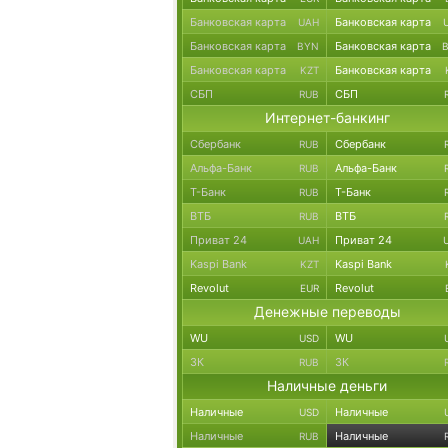
Банковская карта
Банковская карта
UAH
Банковская карта
Банковская карта
BYN
Банковская карта
Банковская карта
KZT
СБП
СБП
RUB
Интернет-банкинг
Сбербанк
Сбербанк
RUB
Альфа-Банк
Альфа-Банк
RUB
Т-Банк
Т-Банк
RUB
ВТБ
ВТБ
RUB
Приват 24
Приват 24
UAH
Kaspi Bank
Kaspi Bank
KZT
Revolut
Revolut
EUR
Денежные переводы
WU
WU
USD
ЗК
ЗК
RUB
Наличные деньги
Наличные
Наличные
USD
Наличные
Наличные
RUB