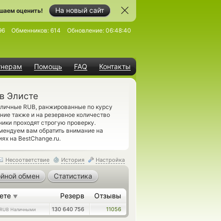
На новый сайт
шаем оценить!
96
Обменников:
614
Обновление:
06:48:40
тнерам
Помощь
FAQ
Контакты
в Элисте
аличные RUB, ранжированные по курсу
ние также и на резервное количество
ики проходят строгую проверку.
мендуем вам обратить внимание на
ях на BestChange.ru.
Несоответствие
История
Настройка
йной обмен
Статистика
аете
Резерв
Отзывы
▼
130 640 756
11056
RUB Наличными