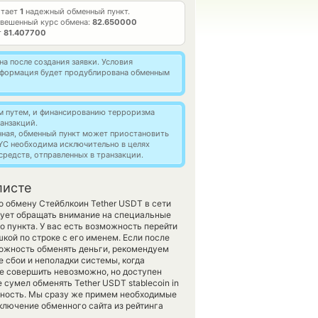
отает
1
надежный обменный пункт.
вешенный курс обмена:
82.650000
т
81.407700
а после создания заявки. Условия
информация будет продублирована обменным
м путем, и финансированию терроризма
анзакций.
нная, обменный пункт может приостановить
YC необходима исключительно в целях
редств, отправленных в транзакции.
листе
 обмену Стейблкоин Tether USDT в сети
ует обращать внимание на специальные
 пункта. У вас есть возможность перейти
кой по строке с его именем. Если после
можность обменять деньги, рекомендуем
 сбои и неполадки системы, когда
е совершить невозможно, но доступен
сумел обменять Tether USDT stablecoin in
естность. Мы сразу же примем необходимые
ключение обменного сайта из рейтинга