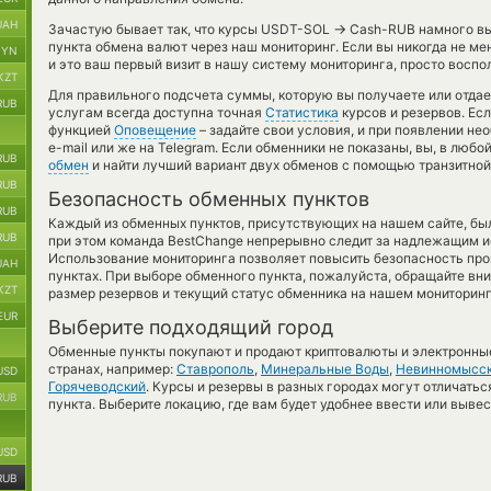
UAH
→
Зачастую бывает так, что курсы USDT-SOL
Cash-RUB намного выг
пункта обмена валют через наш мониторинг. Если вы никогда не м
BYN
и это ваш первый визит в нашу систему мониторинга, просто воспо
KZT
Для правильного подсчета суммы, которую вы получаете или отдае
RUB
услугам всегда доступна точная
Статистика
курсов и резервов. Ес
функцией
Оповещение
– задайте свои условия, и при появлении не
e-mail или же на Telegram. Если обменники не показаны, вы, в люб
RUB
обмен
и найти лучший вариант двух обменов с помощью транзитной
RUB
Безопасность обменных пунктов
RUB
Каждый из обменных пунктов, присутствующих на нашем сайте, бы
RUB
при этом команда BestChange непрерывно следит за надлежащим и
Использование мониторинга позволяет повысить безопасность пр
UAH
пунктах. При выборе обменного пункта, пожалуйста, обращайте вн
KZT
размер резервов и текущий статус обменника на нашем мониторинг
EUR
Выберите подходящий город
Обменные пункты покупают и продают криптовалюты и электронные
странах, например:
Ставрополь
,
Минеральные Воды
,
Невинномысс
USD
Горячеводский
. Курсы и резервы в разных городах могут отличатьс
RUB
пункта. Выберите локацию, где вам будет удобнее ввести или выве
USD
RUB