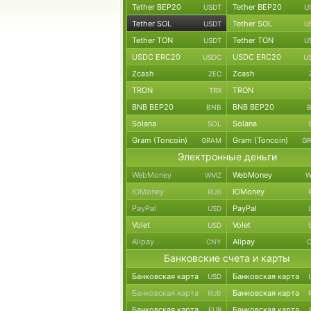
Tether BEP20
Tether BEP20
USDT
U
Tether SOL
Tether SOL
USDT
U
Tether TON
Tether TON
USDT
U
USDC ERC20
USDC ERC20
USDC
U
Zcash
Zcash
ZEC
TRON
TRON
TRX
BNB BEP20
BNB BEP20
BNB
Solana
Solana
SOL
Gram (Toncoin)
Gram (Toncoin)
GRAM
G
Электронные деньги
WebMoney
WebMoney
WMZ
W
ЮMoney
ЮMoney
RUB
PayPal
PayPal
USD
Volet
Volet
USD
Alipay
Alipay
CNY
Банковские счета и карты
Банковская карта
Банковская карта
USD
Банковская карта
Банковская карта
RUB
Банковская карта
Банковская карта
EUR