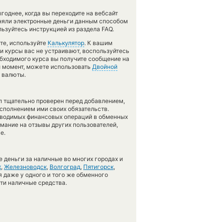
однее, когда вы переходите на вебсайт
еняли электронные деньги данным способом
льзуйтесь инструкцией из раздела FAQ.
те, используйте
Калькулятор
. К вашим
ли курсы вас не устраивают, воспользуйтесь
обходимого курса вы получите сообщение на
ой момент, можете использовать
Двойной
 валюты.
л тщательно проверен перед добавлением,
сполнением ими своих обязательств.
оводимых финансовых операций в обменных
имание на отзывы других пользователей,
е.
 деньги за наличные во многих городах и
к
,
Железноводск
,
Волгоград
,
Пятигорск
,
я даже у одного и того же обменного
сти наличные средства.