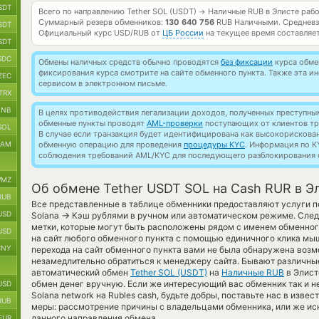
SDT
Всего по направлению Tether SOL (USDT)
Наличные RUB в Элисте раб
→
Суммарный резерв обменников:
130 640 756
RUB Наличными.
Средневз
SDT
Официальный курс
USD/RUB
от
ЦБ России
на текущее время составляе
SDT
SDC
Обмены наличных средств обычно проводятся
без фиксации
курса обмен
фиксирования курса смотрите на сайте обменного пункта. Также эта 
ZEC
сервисом в электронном письме.
TRX
BNB
В целях противодействия легализации доходов, полученных преступны
обменные пункты проводят
AML-проверки
поступающих от клиентов тр
SOL
В случае если транзакция будет идентифицирована как высокорискова
RAM
обменную операцию для проведения
процедуры KYC
. Информация по K
соблюдения требований AML/KYC для последующего разблокирования с
MZ
Об обмене Tether USDT SOL на Cash RUR в Э
RUB
Все представленные в таблице обменники предоставляют услуги по
USD
→
Solana
Кэш рублями в ручном или автоматическом режиме. След
метки, которые могут быть расположены рядом с именем обменного
USD
на сайт любого обменного пункта с помощью единичного клика мыш
CNY
перехода на сайт обменного пункта вами не была обнаружена воз
незамедлительно обратиться к менеджеру сайта. Бывают различные
автоматический обмен
Tether SOL (USDT)
на
Наличные RUB
в Элист
обмен денег вручную. Если же интересующий вас обменник так и не 
USD
Solana network на Rubles cash, будьте добры, поставьте нас в изв
RUB
меры: рассмотрение причины с владельцами обменника, или же ис
данного направления обмена.
EUR