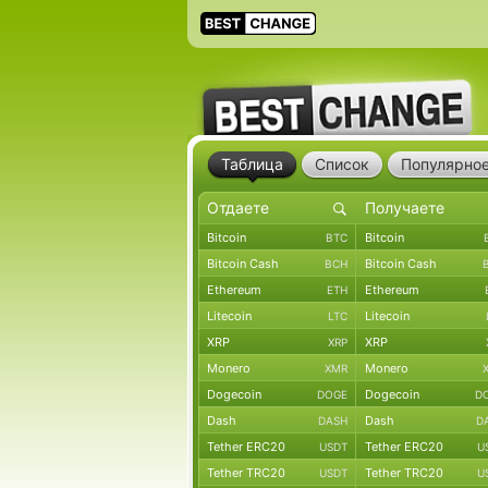
Таблица
Список
Популярно
Bitcoin
Bitcoin
BTC
Bitcoin Cash
Bitcoin Cash
BCH
Ethereum
Ethereum
ETH
Litecoin
Litecoin
LTC
XRP
XRP
XRP
Monero
Monero
XMR
Dogecoin
Dogecoin
DOGE
D
Dash
Dash
DASH
D
Tether ERC20
Tether ERC20
USDT
U
Tether TRC20
Tether TRC20
USDT
U