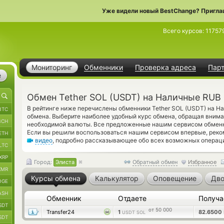
Уже видели новый BestChange? Пригла
Всего курсов:
11757
Мониторинг
Обменники
Проверка адреса
Пар
е
Обмен Tether SOL (USDT) на Наличные RUB 
В рейтинге ниже перечислены обменники Tether SOL (USDT) на Н
BTC
обмена. Выберите наиболее удобный курс обмена, обращая внима
BCH
необходимой валюты. Все предложенные нашим сервисом обменн
Если вы решили воспользоваться нашим сервисом впервые, реко
ETH
видео
, подробно рассказывающее обо всех возможных операци
LTC
XRP
Город:
Элиста
Обратный обмен
Избранное
XMR
Курсы обмена
Калькулятор
Оповещение
Дво
OGE
ASH
Обменник
Отдаете
Получ
SDT
от 50 000
Transfer24
1
82.6500
USDT SOL
SDT