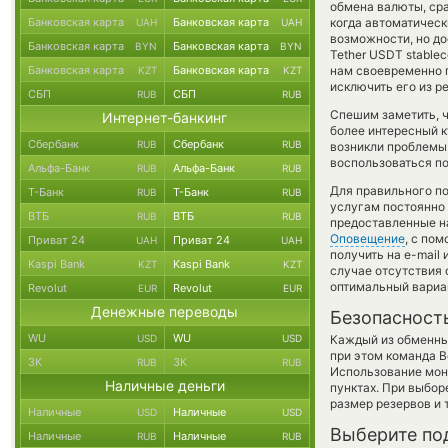
обмена валюты, сра
Банковская карта
Банковская карта
когда автоматичес
UAH
UAH
возможности, но до
Банковская карта
Банковская карта
BYN
BYN
Tether USDT stablec
Банковская карта
Банковская карта
нам своевременно 
KZT
KZT
исключить его из р
СБП
СБП
RUB
RUB
Спешим заметить, ч
Интернет-банкинг
более интересный 
Сбербанк
Сбербанк
RUB
RUB
возникли проблемы 
воспользоваться по
Альфа-Банк
Альфа-Банк
RUB
RUB
Для правильного по
Т-Банк
Т-Банк
RUB
RUB
услугам постоянно
ВТБ
ВТБ
RUB
RUB
предоставленные н
Оповещение
, с по
Приват 24
Приват 24
UAH
UAH
получить на e-mail
Kaspi Bank
Kaspi Bank
KZT
KZT
случае отсутствия
оптимальный вариан
Revolut
Revolut
EUR
EUR
Денежные переводы
Безопасност
WU
WU
USD
USD
Каждый из обменны
при этом команда 
ЗК
ЗК
RUB
RUB
Использование мон
Наличные деньги
пунктах. При выбор
размер резервов и 
Наличные
Наличные
USD
USD
Выберите по
Наличные
Наличные
RUB
RUB