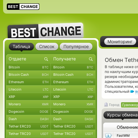
Мониторинг
Таблица
Список
Популярное
Обмен Teth
В таблице ниже о
Bitcoin
Bitcoin
BTC
BTC
по наилучшим кур
Bitcoin Cash
Bitcoin Cash
BCH
BCH
резерв необходим
администраторам
Ethereum
Ethereum
ETH
ETH
Пользователям, к
Litecoin
Litecoin
LTC
LTC
специальный
в
XRP
XRP
XRP
XRP
Monero
Monero
XMR
XMR
Город:
Гуанчжоу
Dogecoin
Dogecoin
DOGE
DOGE
Курсы обмена
Dash
Dash
DASH
DASH
Tether ERC20
Tether ERC20
USDT
USDT
Обменни
Tether TRC20
Tether TRC20
USDT
USDT
FastWM