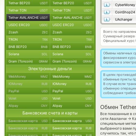
Tether BEP20
Tether BEP20
USDT
USDT
CyberMoney
Tether TON
Tether TON
USDT
USDT
CoinShop24
Tether AVALANCHE
Tether AVALANCHE
USDT
USDT
UAchanger
USDC ERC20
USDC ERC20
USDC
USDC
Всего по направле
Zcash
Zcash
ZEC
ZEC
Суммарный резерв
TRON
TRON
TRX
TRX
Официальный курс
BNB BEP20
BNB BEP20
BNB
BNB
Обмены наличных с
Solana
Solana
SOL
SOL
фиксирования курс
Gram (Toncoin)
Gram (Toncoin)
GRAM
GRAM
сервисом в электр
Электронные деньги
В целях противоде
WebMoney
WebMoney
WMZ
WMZ
обменные пункты п
ЮMoney
ЮMoney
В случае если тра
RUB
RUB
обменную операци
PayPal
PayPal
USD
USD
соблюдения требов
Volet
Volet
USD
USD
Alipay
Alipay
CNY
CNY
Обмен Tethe
Банковские счета и карты
Все показанные в с
→
сети Аваланчи
Кэ
Банковская карта
Банковская карта
USD
USD
специальные метки,
Банковская карта
Банковская карта
выбранного вами пу
RUB
RUB
случилось так, что
Банковская карта
Банковская карта
EUR
EUR