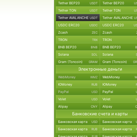
Tether BEP20
Tether BEP20
USDT
U
Tether TON
Tether TON
USDT
U
Tether AVALANCHE
Tether AVALANCHE
USDT
U
USDC ERC20
USDC ERC20
USDC
U
Zcash
Zcash
ZEC
TRON
TRON
TRX
BNB BEP20
BNB BEP20
BNB
Solana
Solana
SOL
Gram (Toncoin)
Gram (Toncoin)
GRAM
G
Электронные деньги
WebMoney
WebMoney
WMZ
W
ЮMoney
ЮMoney
RUB
PayPal
PayPal
USD
Volet
Volet
USD
Alipay
Alipay
CNY
Банковские счета и карты
Банковская карта
Банковская карта
USD
Банковская карта
Банковская карта
RUB
Банковская карта
Банковская карта
EUR