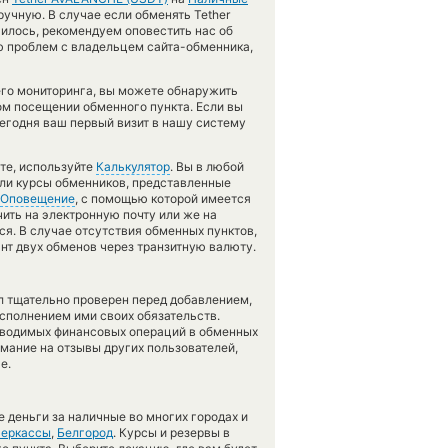
учную. В случае если обменять Tether
училось, рекомендуем оповестить нас об
ю проблем с владельцем сайта-обменника,
его мониторинга, вы можете обнаружить
м посещении обменного пункта. Если вы
егодня ваш первый визит в нашу систему
те, используйте
Калькулятор
. Вы в любой
сли курсы обменников, представленные
Оповещение
, с помощью которой имеется
ить на электронную почту или же на
тся. В случае отсутствия обменных пунктов,
т двух обменов через транзитную валюту.
л тщательно проверен перед добавлением,
сполнением ими своих обязательств.
оводимых финансовых операций в обменных
имание на отзывы других пользователей,
е.
 деньги за наличные во многих городах и
еркассы
,
Белгород
. Курсы и резервы в