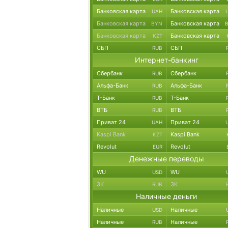
Банковская карта
Банковская карта
UAH
Банковская карта
Банковская карта
BYN
Банковская карта
Банковская карта
KZT
СБП
СБП
RUB
Интернет-банкинг
Сбербанк
Сбербанк
RUB
Альфа-Банк
Альфа-Банк
RUB
Т-Банк
Т-Банк
RUB
ВТБ
ВТБ
RUB
Приват 24
Приват 24
UAH
Kaspi Bank
Kaspi Bank
KZT
Revolut
Revolut
EUR
Денежные переводы
WU
WU
USD
ЗК
ЗК
RUB
Наличные деньги
Наличные
Наличные
USD
Наличные
Наличные
RUB