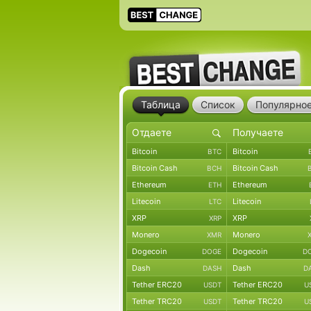
Таблица
Список
Популярно
Bitcoin
Bitcoin
BTC
Bitcoin Cash
Bitcoin Cash
BCH
Ethereum
Ethereum
ETH
Litecoin
Litecoin
LTC
XRP
XRP
XRP
Monero
Monero
XMR
Dogecoin
Dogecoin
DOGE
D
Dash
Dash
DASH
D
Tether ERC20
Tether ERC20
USDT
U
Tether TRC20
Tether TRC20
USDT
U