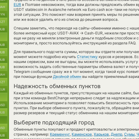
EUR
в Полтаве невозможен, тогда вам должны предложить обмен вр
UAH
USDT stablecoin in Avalanche network на Euro cash все-таки не пол
этой ситуации. Это поможет нам вовремя принять меры по решени
BYN
или же вовсе удалить его из списка до решения вопроса.
KZT
Спешим заметить, что переходя на сайты-обменники именно с наш
RUB
→
более интересный курс USDT-AVAX
Cash-EUR, нежели при просто
еще ни разу не меняли электронные деньги подобным способом и с
мониторинга, просто воспользуйтесь инструкцией из раздела FAQ.
RUB
Для правильного подсчета суммы, которую вы отдаете или получае
RUB
момент можете подробно изучить
Статистику
курсов и резервов. Е
RUB
нашим сервисом, вам не выгодны, вы можете использовать услугу
возможность задать собственные параметры обмена валют и получ
RUB
Telegram сообщение сразу же в тот момент, когда такой курс появи
UAH
при помощи функции
Двойной обмен
вы найдете приемлемый вариан
KZT
Надежность обменных пунктов
EUR
Каждый из обменных пунктов, присутствующих на нашем сайте, бы
при этом команда BestChange непрерывно следит за надлежащим и
Использование мониторинга позволяет повысить безопасность пр
USD
пунктах. При выборе обменного пункта, пожалуйста, обращайте вн
RUB
размер резервов и текущий статус обменника на нашем мониторинг
Выберите подходящий город
USD
Обменные пункты покупают и продают криптовалюты и электронные
странах, например:
Кременчуг
,
Каменское
,
Харьков
,
Днепр
,
Сумы
,
Ч
RUB