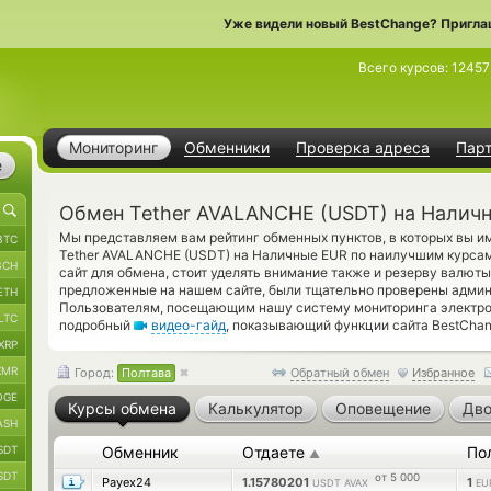
Уже видели новый BestChange? Пригла
Всего курсов:
12457
Мониторинг
Обменники
Проверка адреса
Пар
е
Обмен Tether AVALANCHE (USDT) на Наличн
Мы представляем вам рейтинг обменных пунктов, в которых вы и
BTC
Tether AVALANCHE (USDT) на Наличные EUR по наилучшим курсам
BCH
сайт для обмена, стоит уделять внимание также и резерву валют
предложенные на нашем сайте, были тщательно проверены админ
ETH
Пользователям, посещающим нашу систему мониторинга электро
LTC
подробный
видео-гайд
, показывающий функции сайта BestChan
XRP
XMR
Город:
Полтава
Обратный обмен
Избранное
OGE
Курсы обмена
Калькулятор
Оповещение
Дво
ASH
SDT
Обменник
Отдаете
По
▲
SDT
от 5 000
Payex24
1.15780201
1
USDT AVAX
EU