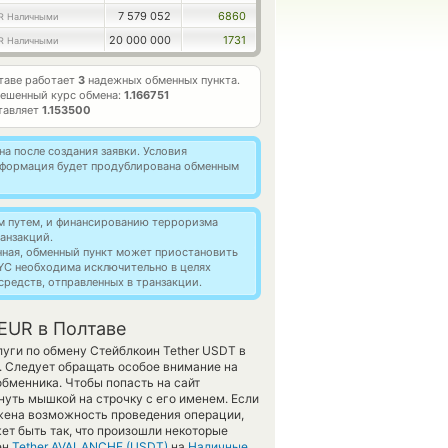
7 579 052
6860
R Наличными
20 000 000
1731
R Наличными
таве работает
3
надежных обменных пункта.
ешенный курс обмена:
1.166751
тавляет
1.153500
а после создания заявки. Условия
информация будет продублирована обменным
м путем, и финансированию терроризма
анзакций.
нная, обменный пункт может приостановить
YC необходима исключительно в целях
редств, отправленных в транзакции.
EUR в Полтаве
уги по обмену Стейблкоин Tether USDT в
. Следует обращать особое внимание на
обменника. Чтобы попасть на сайт
нуть мышкой на строчку с его именем. Если
ужена возможность проведения операции,
т быть так, что произошли некоторые
ен
Tether AVALANCHE (USDT)
на
Наличные