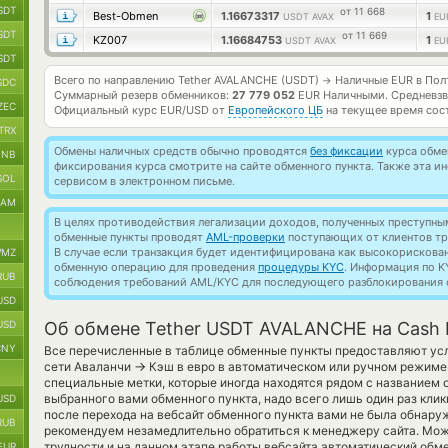
SDT
от 11 668
Best-Obmen
1.16673317
1
USDT AVAX
EU
SDT
от 11 669
KZ007
1.16684753
1
USDT AVAX
EU
SDT
Всего по направлению Tether AVALANCHE (USDT)
Наличные EUR в Пол
→
SDC
Суммарный резерв обменников:
27 779 052
EUR Наличными.
Средневзв
ZEC
Официальный курс
EUR/USD
от
Европейского ЦБ
на текущее время сос
TRX
Обмены наличных средств обычно проводятся
без фиксации
курса обмен
BNB
фиксирования курса смотрите на сайте обменного пункта. Также эта 
SOL
сервисом в электронном письме.
RAM
В целях противодействия легализации доходов, полученных преступны
обменные пункты проводят
AML-проверки
поступающих от клиентов тр
В случае если транзакция будет идентифицирована как высокорискова
MZ
обменную операцию для проведения
процедуры KYC
. Информация по K
RUB
соблюдения требований AML/KYC для последующего разблокирования с
USD
USD
Об обмене Tether USDT AVALANCHE на Cash 
CNY
Все перечисленные в таблице обменные пункты предоставляют усл
→
сети Аваланчи
Кэш в евро в автоматическом или ручном режиме
специальные метки, которые иногда находятся рядом с названием 
выбранного вами обменного пункта, надо всего лишь один раз клик
USD
после перехода на вебсайт обменного пункта вами не была обнар
RUB
рекомендуем незамедлительно обратиться к менеджеру сайта. Може
трудности и на данном этапе работы вебсайта автоматический обм
EUR