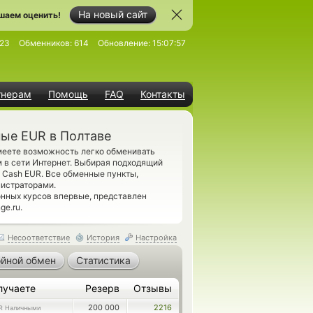
На новый сайт
шаем оценить!
23
Обменников:
614
Обновление:
15:07:57
тнерам
Помощь
FAQ
Контакты
ые EUR в Полтаве
меете возможность легко обменивать
 в сети Интернет. Выбирая подходящий
ы Cash EUR. Все обменные пункты,
истраторами.
нных курсов впервые, представлен
ge.ru.
Несоответствие
История
Настройка
йной обмен
Статистика
лучаете
Резерв
Отзывы
200 000
2216
R Наличными