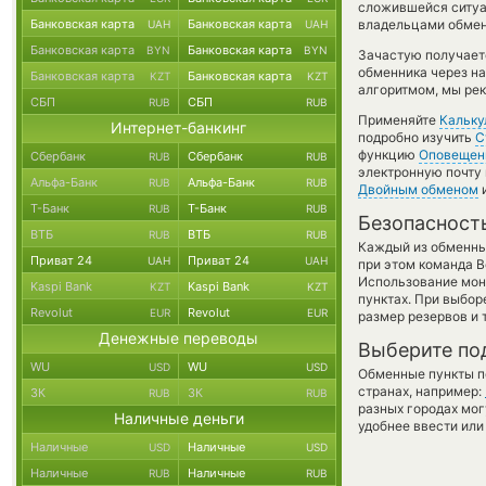
сложившейся ситуа
Банковская карта
Банковская карта
владельцами обменн
UAH
UAH
Банковская карта
Банковская карта
BYN
BYN
Зачастую получает
обменника через на
Банковская карта
Банковская карта
KZT
KZT
алгоритмом, мы рек
СБП
СБП
RUB
RUB
Применяйте
Кальку
Интернет-банкинг
подробно изучить
С
функцию
Оповещен
Сбербанк
Сбербанк
RUB
RUB
электронную почту 
Альфа-Банк
Альфа-Банк
RUB
RUB
Двойным обменом
и
Т-Банк
Т-Банк
RUB
RUB
Безопасност
ВТБ
ВТБ
RUB
RUB
Каждый из обменны
Приват 24
Приват 24
UAH
UAH
при этом команда 
Использование мон
Kaspi Bank
Kaspi Bank
KZT
KZT
пунктах. При выбор
Revolut
Revolut
EUR
EUR
размер резервов и 
Денежные переводы
Выберите по
WU
WU
USD
USD
Обменные пункты по
странах, например:
ЗК
ЗК
RUB
RUB
разных городах мог
Наличные деньги
удобнее ввести или
Наличные
Наличные
USD
USD
Наличные
Наличные
RUB
RUB