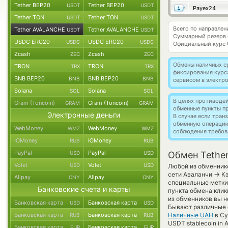
Tether BEP20
Tether BEP20
USDT
USDT
Payex24
Tether TON
Tether TON
USDT
USDT
Всего по направле
Tether AVALANCHE
Tether AVALANCHE
USDT
USDT
Суммарный резерв
USDC ERC20
USDC ERC20
USDC
USDC
Официальный курс
Zcash
Zcash
ZEC
ZEC
Обмены наличных с
TRON
TRON
TRX
TRX
фиксирования курс
BNB BEP20
BNB BEP20
BNB
BNB
сервисом в электр
Solana
Solana
SOL
SOL
В целях противоде
Gram (Toncoin)
Gram (Toncoin)
GRAM
GRAM
обменные пункты п
Электронные деньги
В случае если тра
обменную операци
WebMoney
WebMoney
WMZ
WMZ
соблюдения требов
ЮMoney
ЮMoney
RUB
RUB
PayPal
PayPal
USD
USD
Обмен Tethe
Volet
Volet
USD
USD
Любой из обменнико
→
сети Аваланчи
Кэ
Alipay
Alipay
CNY
CNY
специальные метки,
Банковские счета и карты
пункта обмена клик
из обменников вы н
Банковская карта
Банковская карта
USD
USD
Бывают различные 
Банковская карта
Банковская карта
Наличные UAH
в Су
RUB
RUB
USDT stablecoin in 
Банковская карта
Банковская карта
EUR
EUR