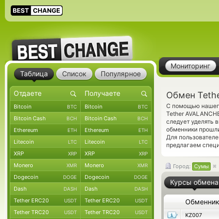
Мониторинг
Таблица
Список
Популярное
Обмен Teth
С помощью нашего
Bitcoin
Bitcoin
BTC
BTC
Tether AVALANCH
Bitcoin Cash
Bitcoin Cash
BCH
BCH
следует уделять 
обменники прошли
Ethereum
Ethereum
ETH
ETH
Для пользователе
Litecoin
Litecoin
LTC
LTC
предлагаем спец
XRP
XRP
XRP
XRP
Monero
Monero
XMR
XMR
Город:
Сумы
Dogecoin
Dogecoin
DOGE
DOGE
Курсы обмена
Dash
Dash
DASH
DASH
Tether ERC20
Tether ERC20
USDT
USDT
Обменни
Tether TRC20
Tether TRC20
USDT
USDT
KZ007