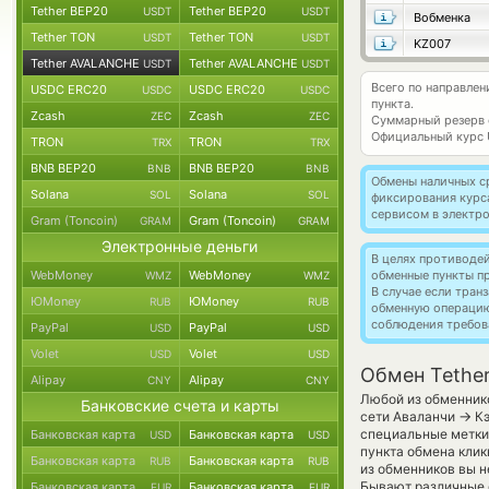
Tether BEP20
Tether BEP20
USDT
USDT
Вобменка
Tether TON
Tether TON
USDT
USDT
KZ007
Tether AVALANCHE
Tether AVALANCHE
USDT
USDT
Всего по направле
USDC ERC20
USDC ERC20
USDC
USDC
пункта.
Zcash
Zcash
ZEC
ZEC
Суммарный резерв
Официальный курс
TRON
TRON
TRX
TRX
BNB BEP20
BNB BEP20
BNB
BNB
Обмены наличных с
Solana
Solana
SOL
SOL
фиксирования курс
сервисом в электр
Gram (Toncoin)
Gram (Toncoin)
GRAM
GRAM
Электронные деньги
В целях противоде
WebMoney
WebMoney
обменные пункты п
WMZ
WMZ
В случае если тра
ЮMoney
ЮMoney
RUB
RUB
обменную операци
соблюдения требов
PayPal
PayPal
USD
USD
Volet
Volet
USD
USD
Обмен Tethe
Alipay
Alipay
CNY
CNY
Любой из обменнико
Банковские счета и карты
→
сети Аваланчи
Кэ
специальные метки,
Банковская карта
Банковская карта
USD
USD
пункта обмена клик
Банковская карта
Банковская карта
RUB
RUB
из обменников вы н
Бывают различные 
Банковская карта
Банковская карта
EUR
EUR