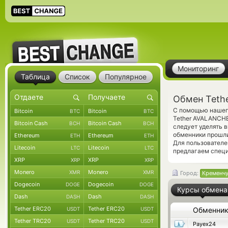
Мониторинг
Таблица
Список
Популярное
Обмен Teth
С помощью нашего
Bitcoin
Bitcoin
BTC
BTC
Tether AVALANCH
Bitcoin Cash
Bitcoin Cash
BCH
BCH
следует уделять 
обменники прошли
Ethereum
Ethereum
ETH
ETH
Для пользователе
Litecoin
Litecoin
LTC
LTC
предлагаем спец
XRP
XRP
XRP
XRP
Monero
Monero
XMR
XMR
Город:
Кременчу
Dogecoin
Dogecoin
DOGE
DOGE
Курсы обмена
Dash
Dash
DASH
DASH
Tether ERC20
Tether ERC20
USDT
USDT
Обменни
Tether TRC20
Tether TRC20
USDT
USDT
Payex24