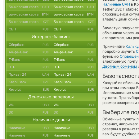
Наличные UAH
в Кр
Банковская карта
Банковская карта
UAH
UAH
Tether USDT stablec
сложившейся ситуа
Банковская карта
Банковская карта
BYN
BYN
владельцами обменн
Банковская карта
Банковская карта
KZT
KZT
Зачастую получает
СБП
СБП
RUB
RUB
обменника через на
Интернет-банкинг
алгоритмом, мы рек
Сбербанк
Сбербанк
RUB
RUB
Применяйте
Кальку
подробно изучить
С
Альфа-Банк
Альфа-Банк
RUB
RUB
функцию
Оповещен
Т-Банк
Т-Банк
RUB
RUB
электронную почту 
Двойным обменом
и
ВТБ
ВТБ
RUB
RUB
Приват 24
Приват 24
UAH
UAH
Безопасност
Kaspi Bank
Kaspi Bank
KZT
KZT
Каждый из обменны
при этом команда 
Revolut
Revolut
EUR
EUR
Использование мон
Денежные переводы
пунктах. При выбор
размер резервов и 
WU
WU
USD
USD
Выберите по
ЗК
ЗК
RUB
RUB
Обменные пункты по
Наличные деньги
странах, например:
Наличные
Наличные
USD
USD
резервы в разных г
вам будет удобнее 
Наличные
Наличные
RUB
RUB