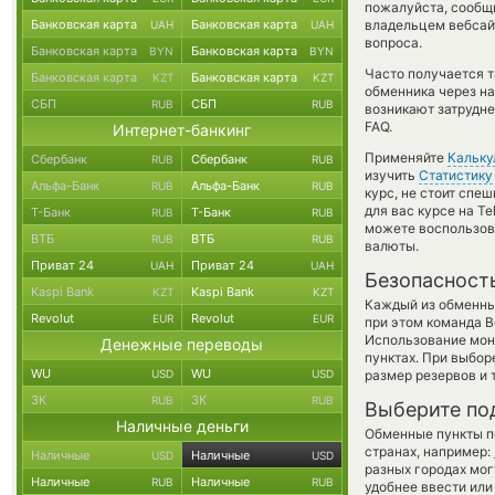
пожалуйста, сообщ
Банковская карта
Банковская карта
владельцем вебсайт
UAH
UAH
вопроса.
Банковская карта
Банковская карта
BYN
BYN
Часто получается 
Банковская карта
Банковская карта
KZT
KZT
обменника через на
СБП
СБП
RUB
RUB
возникают затрудне
FAQ.
Интернет-банкинг
Применяйте
Кальку
Сбербанк
Сбербанк
RUB
RUB
изучить
Статистику
Альфа-Банк
Альфа-Банк
RUB
RUB
курс, не стоит спе
для вас курсе на T
Т-Банк
Т-Банк
RUB
RUB
можете воспользо
ВТБ
ВТБ
RUB
RUB
валюты.
Приват 24
Приват 24
UAH
UAH
Безопасност
Kaspi Bank
Kaspi Bank
KZT
KZT
Каждый из обменны
Revolut
Revolut
EUR
EUR
при этом команда 
Использование мон
Денежные переводы
пунктах. При выбор
WU
WU
USD
USD
размер резервов и 
ЗК
ЗК
RUB
RUB
Выберите по
Наличные деньги
Обменные пункты по
странах, например:
Наличные
Наличные
USD
USD
разных городах мог
Наличные
Наличные
RUB
RUB
удобнее ввести или