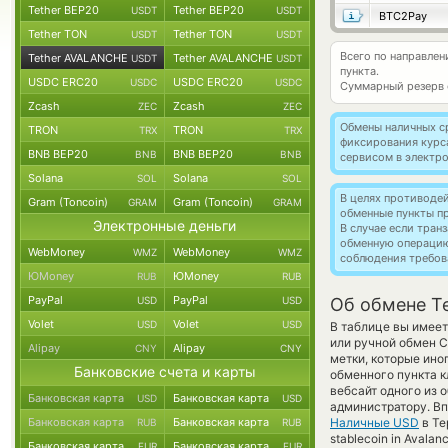
Tether BEP20
Tether BEP20
USDT
USDT
BTC2Pay
Tether TON
Tether TON
USDT
USDT
Всего по направле
Tether AVALANCHE
Tether AVALANCHE
USDT
USDT
пункта.
USDC ERC20
USDC ERC20
USDC
USDC
Суммарный резерв
Zcash
Zcash
ZEC
ZEC
Обмены наличных с
TRON
TRON
TRX
TRX
фиксирования курс
BNB BEP20
BNB BEP20
BNB
BNB
сервисом в электр
Solana
Solana
SOL
SOL
В целях противоде
Gram (Toncoin)
Gram (Toncoin)
GRAM
GRAM
обменные пункты п
Электронные деньги
В случае если тра
обменную операци
WebMoney
WebMoney
WMZ
WMZ
соблюдения требов
ЮMoney
ЮMoney
RUB
RUB
PayPal
PayPal
USD
USD
Об обмене T
Volet
Volet
USD
USD
В таблице вы имее
или ручной обмен С
Alipay
Alipay
CNY
CNY
метки, которые ино
Банковские счета и карты
обменного пункта к
вебсайт одного из 
Банковская карта
Банковская карта
USD
USD
администратору. Вп
Банковская карта
Банковская карта
Наличные USD
в Те
RUB
RUB
stablecoin in Avala
Банковская карта
Банковская карта
EUR
EUR