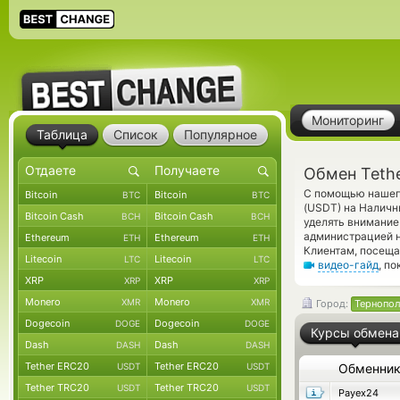
Мониторинг
Таблица
Список
Популярное
Обмен Teth
С помощью нашего
Bitcoin
Bitcoin
BTC
BTC
(USDT) на Наличн
Bitcoin Cash
Bitcoin Cash
BCH
BCH
уделять внимание
администрацией 
Ethereum
Ethereum
ETH
ETH
Клиентам, посеща
Litecoin
Litecoin
LTC
LTC
видео-гайд
, п
XRP
XRP
XRP
XRP
Monero
Monero
XMR
XMR
Город:
Тернопол
Dogecoin
Dogecoin
DOGE
DOGE
Курсы обмена
Dash
Dash
DASH
DASH
Tether ERC20
Tether ERC20
USDT
USDT
Обменни
Tether TRC20
Tether TRC20
USDT
USDT
Payex24