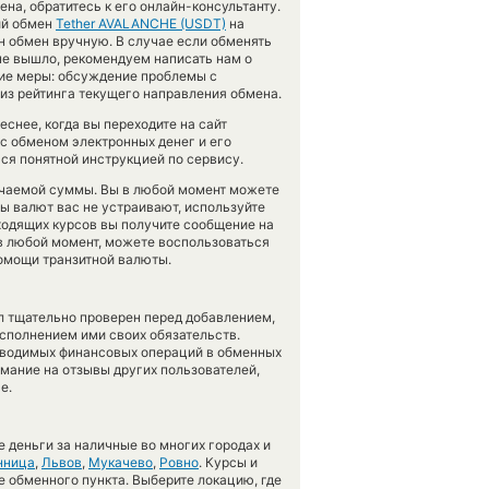
а, обратитесь к его онлайн-консультанту.
ий обмен
Tether AVALANCHE (USDT)
на
н обмен вручную. В случае если обменять
е не вышло, рекомендуем написать нам о
ие меры: обсуждение проблемы с
из рейтинга текущего направления обмена.
снее, когда вы переходите на сайт
 с обменом электронных денег и его
ся понятной инструкцией по сервису.
учаемой суммы. Вы в любой момент можете
сы валют вас не устраивают, используйте
дходящих курсов вы получите сообщение на
 в любой момент, можете воспользоваться
помощи транзитной валюты.
л тщательно проверен перед добавлением,
сполнением ими своих обязательств.
оводимых финансовых операций в обменных
имание на отзывы других пользователей,
е.
 деньги за наличные во многих городах и
нница
,
Львов
,
Мукачево
,
Ровно
. Курсы и
е обменного пункта. Выберите локацию, где