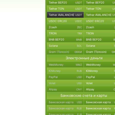
Tether BEP20
Tether BEP20
USDT
U
Tether TON
Tether TON
USDT
U
Tether AVALANCHE
Tether AVALANCHE
USDT
U
USDC ERC20
USDC ERC20
USDC
U
Zcash
Zcash
ZEC
TRON
TRON
TRX
BNB BEP20
BNB BEP20
BNB
Solana
Solana
SOL
Gram (Toncoin)
Gram (Toncoin)
GRAM
G
Электронные деньги
WebMoney
WebMoney
WMZ
W
ЮMoney
ЮMoney
RUB
PayPal
PayPal
USD
Volet
Volet
USD
Alipay
Alipay
CNY
Банковские счета и карты
Банковская карта
Банковская карта
USD
Банковская карта
Банковская карта
RUB
Банковская карта
Банковская карта
EUR