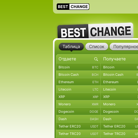
Таблица
Список
Популярно
Bitcoin
Bitcoin
BTC
Bitcoin Cash
Bitcoin Cash
BCH
Ethereum
Ethereum
ETH
Litecoin
Litecoin
LTC
XRP
XRP
XRP
Monero
Monero
XMR
Dogecoin
Dogecoin
DOGE
D
Dash
Dash
DASH
D
Tether ERC20
Tether ERC20
USDT
U
Tether TRC20
Tether TRC20
USDT
U