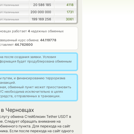
20 586 185
4118
AH Наличными
200 000 000
1731
AH Наличными
199 169 256
3061
AH Наличными
новцах работает
4
надежных обменных
звешенный курс обмена:
44.119778
ставляет
44.762600
а после создания заявки. Условия
информация будет продублирована обменным
м путем, и финансированию терроризма
анзакций.
нная, обменный пункт может приостановить
YC необходима исключительно в целях
редств, отправленных в транзакции.
 в Черновцах
услугу обмена Стейблкоин Tether USDT в
е. Следует обращать внимание на
бменного пункта. Для перехода на сайт
ика. Если после перехода на сайт одного