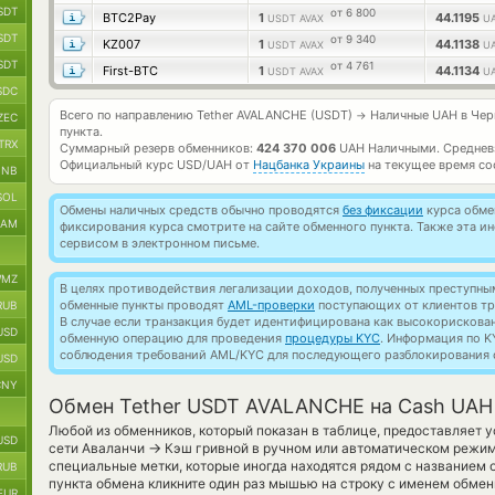
SDT
от 6 800
BTC2Pay
1
44.1195
USDT AVAX
U
SDT
от 9 340
KZ007
1
44.1138
USDT AVAX
U
SDT
от 4 761
First-BTC
1
44.1134
USDT AVAX
U
SDC
Всего по направлению Tether AVALANCHE (USDT)
Наличные UAH в Чер
→
ZEC
пункта.
TRX
Суммарный резерв обменников:
424 370 006
UAH Наличными.
Среднев
Официальный курс
USD/UAH
от
Нацбанка Украины
на текущее время со
BNB
SOL
Обмены наличных средств обычно проводятся
без фиксации
курса обмен
RAM
фиксирования курса смотрите на сайте обменного пункта. Также эта 
сервисом в электронном письме.
MZ
В целях противодействия легализации доходов, полученных преступны
обменные пункты проводят
AML-проверки
поступающих от клиентов тр
RUB
В случае если транзакция будет идентифицирована как высокорискова
USD
обменную операцию для проведения
процедуры KYC
. Информация по K
соблюдения требований AML/KYC для последующего разблокирования с
USD
CNY
Обмен Tether USDT AVALANCHE на Cash UAH
Любой из обменников, который показан в таблице, предоставляет 
USD
→
сети Аваланчи
Кэш гривной в ручном или автоматическом режим
специальные метки, которые иногда находятся рядом с названием о
RUB
пункта обмена кликните один раз мышью на строку с именем обменн
EUR