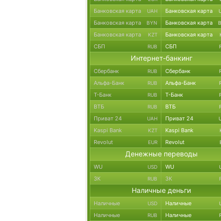
Банковская карта
Банковская карта
UAH
Банковская карта
Банковская карта
BYN
Банковская карта
Банковская карта
KZT
СБП
СБП
RUB
Интернет-банкинг
Сбербанк
Сбербанк
RUB
Альфа-Банк
Альфа-Банк
RUB
Т-Банк
Т-Банк
RUB
ВТБ
ВТБ
RUB
Приват 24
Приват 24
UAH
Kaspi Bank
Kaspi Bank
KZT
Revolut
Revolut
EUR
Денежные переводы
WU
WU
USD
ЗК
ЗК
RUB
Наличные деньги
Наличные
Наличные
USD
Наличные
Наличные
RUB