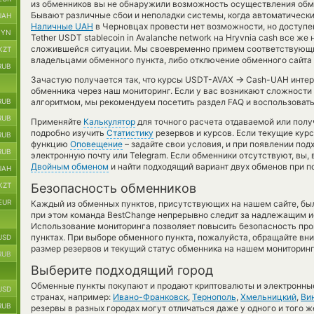
из обменников вы не обнаружили возможность осуществления обмен
Бывают различные сбои и неполадки системы, когда автоматическ
UAH
Наличные UAH
в Черновцах провести нет возможности, но доступе
BYN
Tether USDT stablecoin in Avalanche network на Hryvnia cash все ж
сложившейся ситуации. Мы своевременно примем соответствующ
KZT
владельцами обменного пункта, либо отключение обменного сайта 
RUB
→
Зачастую получается так, что курсы USDT-AVAX
Cash-UAH интере
обменника через наш мониторинг. Если у вас возникают сложности
RUB
алгоритмом, мы рекомендуем посетить раздел FAQ и воспользовать
RUB
Применяйте
Калькулятор
для точного расчета отдаваемой или пол
подробно изучить
Статистику
резервов и курсов. Если текущие кур
RUB
функцию
Оповещение
– задайте свои условия, и при появлении по
RUB
электронную почту или Telegram. Если обменники отсутствуют, вы,
Двойным обменом
и найти подходящий вариант двух обменов при 
UAH
KZT
Безопасность обменников
EUR
Каждый из обменных пунктов, присутствующих на нашем сайте, бы
при этом команда BestChange непрерывно следит за надлежащим и
Использование мониторинга позволяет повысить безопасность пр
пунктах. При выборе обменного пункта, пожалуйста, обращайте вн
USD
размер резервов и текущий статус обменника на нашем мониторинг
RUB
Выберите подходящий город
Обменные пункты покупают и продают криптовалюты и электронные
USD
странах, например:
Ивано-Франковск
,
Тернополь
,
Хмельницкий
,
Ви
RUB
резервы в разных городах могут отличаться даже у одного и того ж