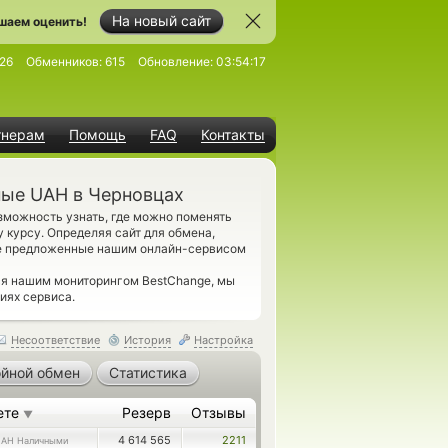
На новый сайт
шаем оценить!
26
Обменников:
615
Обновление:
03:54:17
тнерам
Помощь
FAQ
Контакты
ные UAH в Черновцах
можность узнать, где можно поменять
курсу. Определяя сайт для обмена,
се предложенные нашим онлайн-сервисом
ся нашим мониторингом BestChange, мы
иях сервиса.
Несоответствие
История
Настройка
йной обмен
Статистика
ете
Резерв
Отзывы
▼
4 614 565
2211
AH Наличными