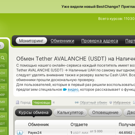
Уже видели новый BestChange? Пригла
Всего курсов:
11030
Мониторинг
Обменники
Проверка адреса
Пар
е
Обмен Tether AVALANCHE (USDT) на Налич
С помощью нашего онлайн-сервиса каждый посетитель имеет воз
BTC
→
Tether AVALANCHE (USDT)
Наличные UAH по самому выгодному 
BCH
следует уделять внимание также и резерву валюты Cash UAH. В
обменники прошли доскональную проверку.
ETH
Для пользователей, которые в первый раз решили воспользовать
LTC
предлагаем специальное
видео
, которое рассказывает о функц
XRP
XMR
Город:
Черновцы
Обратный обмен
Избранное
OGE
Курсы обмена
Калькулятор
Оповещение
Дво
ASH
SDT
Обменник
Отдаете
Получа
SDT
от 5 000
Payex24
1
44.6562
USDT AVAX
U