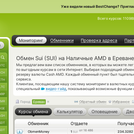
Уже видели новый BestChange? Пригла
Всего курсов:
11098
Мониторинг
Обменники
Проверка адреса
Пар
е
Обмен Sui (SUI) на Наличные AMD в Ереване
Мы предлагаем вам список обменников, в которых вы можете лег
BTC
по выгодным курсам в сети Интернет. Выбирая подходящий обменн
BCH
резерву валюты Cash AMD. Каждый обменный пункт был тщатель
сервиса.
ETH
Клиентам, посещающим нашу систему мониторинга валютных курс
LTC
специальный
видео-гайд
, показывающий возможные функции с
XRP
XMR
Город:
Ереван
Обратный обмен
Избранное
OGE
Курсы обмена
Калькулятор
Оповещение
Дво
ASH
SDT
Обменник
Отдаете
Получа
SDT
от 16 486
ObmenMoney
1
234.3282
SUI