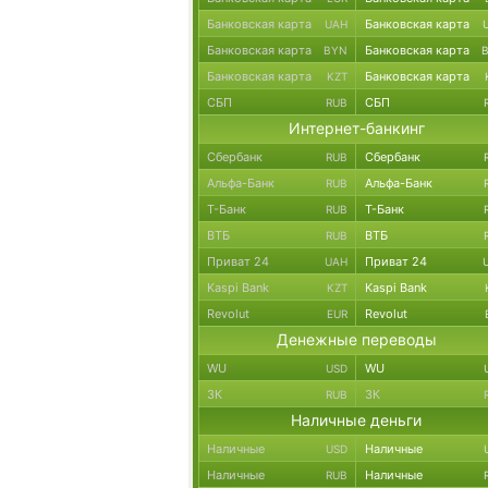
Банковская карта
Банковская карта
UAH
Банковская карта
Банковская карта
BYN
Банковская карта
Банковская карта
KZT
СБП
СБП
RUB
Интернет-банкинг
Сбербанк
Сбербанк
RUB
Альфа-Банк
Альфа-Банк
RUB
Т-Банк
Т-Банк
RUB
ВТБ
ВТБ
RUB
Приват 24
Приват 24
UAH
Kaspi Bank
Kaspi Bank
KZT
Revolut
Revolut
EUR
Денежные переводы
WU
WU
USD
ЗК
ЗК
RUB
Наличные деньги
Наличные
Наличные
USD
Наличные
Наличные
RUB