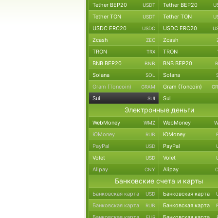
Tether BEP20
Tether BEP20
USDT
U
Tether TON
Tether TON
USDT
U
USDC ERC20
USDC ERC20
USDC
U
Zcash
Zcash
ZEC
TRON
TRON
TRX
BNB BEP20
BNB BEP20
BNB
Solana
Solana
SOL
Gram (Toncoin)
Gram (Toncoin)
GRAM
G
Sui
Sui
SUI
Электронные деньги
WebMoney
WebMoney
WMZ
W
ЮMoney
ЮMoney
RUB
PayPal
PayPal
USD
Volet
Volet
USD
Alipay
Alipay
CNY
Банковские счета и карты
Банковская карта
Банковская карта
USD
Банковская карта
Банковская карта
RUB
Банковская карта
Банковская карта
EUR