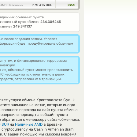
8
275 416 000
3855
AMD Наличными
адежных обменных пункта.
звешенный курс обмена:
234.306245
ставляет
249.341137
а после создания заявки. Условия
информация будет продублирована обменным
м путем, и финансированию терроризма
анзакций.
нная, обменный пункт может приостановить
YC необходима исключительно в целях
редств, отправленных в транзакции.
→
вляет услуги обмена Криптовалюта Суи
тите внимание на метки, которые иногда
новенного перехода на сайт пункта обмена
совершили переход на вебсайт пункта
о обратиться к менеджеру сайта-обменника.
 (SUI)
на
Наличные AMD
в Ереване
cryptocurrency на Cash in Armenian dram
ции. С вашей помощью мы сможем вовремя