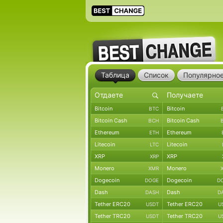
Таблица
Список
Популярно
Bitcoin
Bitcoin
BTC
Bitcoin Cash
Bitcoin Cash
BCH
Ethereum
Ethereum
ETH
Litecoin
Litecoin
LTC
XRP
XRP
XRP
Monero
Monero
XMR
Dogecoin
Dogecoin
DOGE
D
Dash
Dash
DASH
D
Tether ERC20
Tether ERC20
USDT
U
Tether TRC20
Tether TRC20
USDT
U