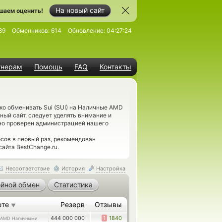
На новый сайт
шаем оценить!
89
Обменников:
614
Обновление:
04:27:24
тнерам
Помощь
FAQ
Контакты
ко обменивать Sui (SUI) на Наличные AMD
ый сайт, следует уделять внимание и
но проверен администрацией нашего
ов в первый раз, рекомендован
айта BestChange.ru.
Несоответствие
История
Настройка
йной обмен
Статистика
ете
Резерв
Отзывы
▼
444 000 000
1
1840
AMD Наличными