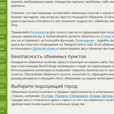
принять необходимые меры: определим причину проблемы, либо же
рейтинга.
UAH
BYN
Помните, что при переходе на вебсайты обменных пунктов с нашего
бывают выгоднее, чем когда вы просто посещаете обменник. Если 
KZT
деньги данным способом и у вас возникли трудности с обменом, в
RUB
FAQ.
Применяйте
Калькулятор
для точного расчета отдаваемой или полу
нашим сервисом вы, в любой момент, можете обратиться к
Статист
RUB
вас не устраивают, используйте функцию
Оповещение
– задайте св
RUB
курса вы получите оповещение на Telegram или e-mail. Если обменн
использовать
Двойной обмен
и найти вариант двух обменов при по
RUB
RUB
Безопасность обменных пунктов
UAH
Каждый из обменных пунктов, присутствующих на нашем сайте, бы
при этом команда BestChange непрерывно следит за надлежащим и
KZT
Использование мониторинга позволяет повысить безопасность пр
EUR
пунктах. При выборе обменного пункта, пожалуйста, обращайте вн
размер резервов и текущий статус обменника на нашем мониторинг
Выберите подходящий город
USD
Обменные пункты покупают и продают криптовалюты и электронные
RUB
странах, например:
Рустави
,
Тбилиси
,
Степанакерт
,
Агарак
,
Батуми
городах могут отличаться даже у одного и того же обменного пункт
удобнее ввести или вывести наличные средства.
USD
RUB