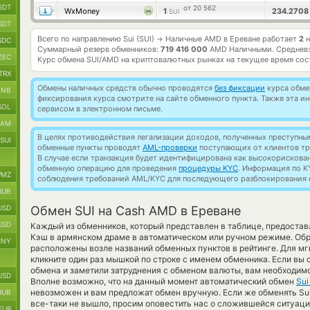
SDT
от 20 562
WxMoney
1
234.270
SUI
SDT
Всего по направлению Sui (SUI)
Наличные AMD в Ереване работает
2
н
→
SDC
Суммарный резерв обменников:
719 416 000
AMD Наличными.
Среднев
ZEC
Курс обмена
SUI/AMD
на криптовалютных рынках на текущее время со
TRX
Обмены наличных средств обычно проводятся
без фиксации
курса обмен
BNB
фиксирования курса смотрите на сайте обменного пункта. Также эта 
SOL
сервисом в электронном письме.
RAM
В целях противодействия легализации доходов, полученных преступны
SUI
обменные пункты проводят
AML-проверки
поступающих от клиентов тр
В случае если транзакция будет идентифицирована как высокорискова
обменную операцию для проведения
процедуры KYC
. Информация по K
MZ
соблюдения требований AML/KYC для последующего разблокирования с
RUB
USD
Обмен SUI на Cash AMD в Ереване
USD
Каждый из обменников, который представлен в таблице, предоста
Кэш в армянском драме в автоматическом или ручном режиме. Обра
CNY
расположены возле названий обменных пунктов в рейтинге. Для мг
кликните один раз мышкой по строке с именем обменника. Если вы 
обмена и заметили затруднения с обменом валюты, вам необходим
USD
Вполне возможно, что на данный момент автоматический обмен
Sui
невозможен и вам предложат обмен вручную. Если же обменять Sui 
RUB
все-таки не вышло, просим оповестить нас о сложившейся ситуа
EUR