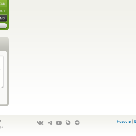
EUR
UAH
AMD
!
Новости
|
8+