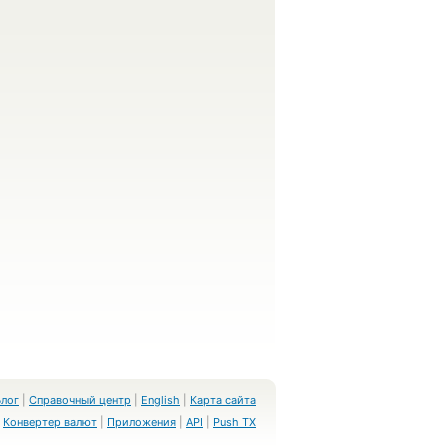
Блог
|
Справочный центр
|
English
|
Карта сайта
Конвертер валют
|
Приложения
|
API
|
Push TX