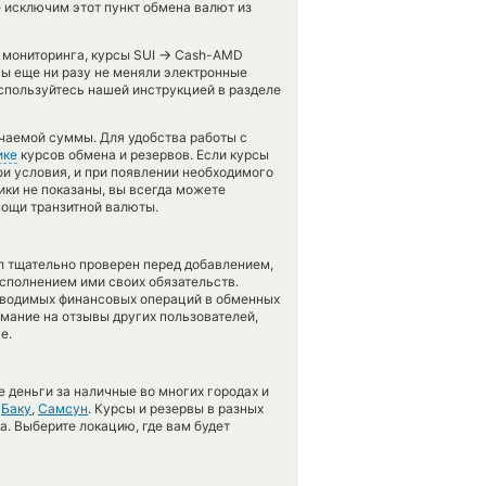
 исключим этот пункт обмена валют из
→
 мониторинга, курсы SUI
Cash-AMD
вы еще ни разу не меняли электронные
оспользуйтесь нашей инструкцией в разделе
чаемой суммы. Для удобства работы с
ике
курсов обмена и резервов. Если курсы
ои условия, и при появлении необходимого
ики не показаны, вы всегда можете
мощи транзитной валюты.
л тщательно проверен перед добавлением,
сполнением ими своих обязательств.
оводимых финансовых операций в обменных
имание на отзывы других пользователей,
е.
 деньги за наличные во многих городах и
,
Баку
,
Самсун
. Курсы и резервы в разных
а. Выберите локацию, где вам будет