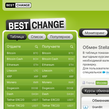
Мониторинг
Таблица
Список
Популярное
Обмен Stell
В таблице показан
Bitcoin
Bitcoin
BTC
BTC
выгодным курсам 
Bitcoin Cash
Bitcoin Cash
BCH
BCH
необходимой вал
проверку.
Ethereum
Ethereum
ETH
ETH
Для пользователе
Litecoin
Litecoin
LTC
LTC
специальное
в
XRP
XRP
XRP
XRP
Monero
Monero
XMR
XMR
Город:
Москва
Dogecoin
Dogecoin
DOGE
DOGE
Курсы обмена
Dash
Dash
DASH
DASH
Tether ERC20
Tether ERC20
USDT
USDT
Обменни
Tether TRC20
Tether TRC20
USDT
USDT
GramBit