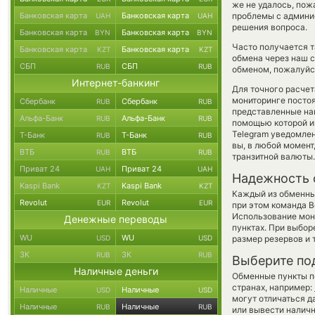
же не удалось, пож
Банковская карта
Банковская карта
проблемы с админис
UAH
UAH
решения вопроса.
Банковская карта
Банковская карта
BYN
BYN
Часто получается та
Банковская карта
Банковская карта
KZT
KZT
обмена через наш с
СБП
СБП
RUB
RUB
обменом, пожалуйст
Интернет-банкинг
Для точного расчет
мониторинге посто
Сбербанк
Сбербанк
RUB
RUB
представленные на
Альфа-Банк
Альфа-Банк
RUB
RUB
помощью которой им
Telegram уведомлен
Т-Банк
Т-Банк
RUB
RUB
вы, в любой момен
ВТБ
ВТБ
RUB
RUB
транзитной валюты.
Приват 24
Приват 24
UAH
UAH
Надежность 
Kaspi Bank
Kaspi Bank
KZT
KZT
Каждый из обменны
Revolut
Revolut
EUR
EUR
при этом команда 
Использование мон
Денежные переводы
пунктах. При выбор
WU
WU
USD
USD
размер резервов и 
ЗК
ЗК
RUB
RUB
Выберите по
Наличные деньги
Обменные пункты по
странах, например:
Наличные
Наличные
USD
USD
могут отличаться д
Наличные
Наличные
RUB
RUB
или вывести наличн