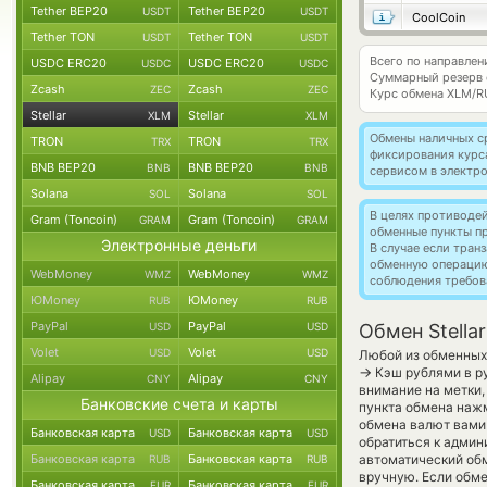
Tether BEP20
Tether BEP20
USDT
USDT
CoolCoin
Tether TON
Tether TON
USDT
USDT
Всего по направлен
USDC ERC20
USDC ERC20
USDC
USDC
Суммарный резерв
Zcash
Zcash
ZEC
ZEC
Курс обмена
XLM/R
Stellar
Stellar
XLM
XLM
Обмены наличных с
TRON
TRON
TRX
TRX
фиксирования курс
BNB BEP20
BNB BEP20
BNB
BNB
сервисом в электр
Solana
Solana
SOL
SOL
В целях противоде
Gram (Toncoin)
Gram (Toncoin)
GRAM
GRAM
обменные пункты п
Электронные деньги
В случае если тра
обменную операци
WebMoney
WebMoney
WMZ
WMZ
соблюдения требов
ЮMoney
ЮMoney
RUB
RUB
PayPal
PayPal
USD
USD
Обмен Stella
Volet
Volet
USD
USD
Любой из обменных 
→
Кэш рублями в ру
Alipay
Alipay
CNY
CNY
внимание на метки,
Банковские счета и карты
пункта обмена нажм
обмена валют вами
Банковская карта
Банковская карта
USD
USD
обратиться к админ
Банковская карта
Банковская карта
автоматический о
RUB
RUB
вручную. Если обме
Банковская карта
Банковская карта
EUR
EUR