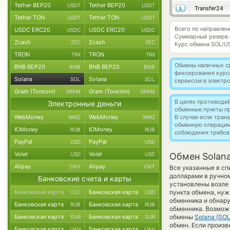
Tether BEP20
Tether BEP20
USDT
USDT
Transfer24
Tether TON
Tether TON
USDT
USDT
Всего по направлен
USDC ERC20
USDC ERC20
USDC
USDC
Суммарный резерв
Zcash
Zcash
ZEC
ZEC
Курс обмена
SOL/U
TRON
TRON
TRX
TRX
Обмены наличных с
BNB BEP20
BNB BEP20
BNB
BNB
фиксирования курс
Solana
Solana
SOL
SOL
сервисом в электр
Gram (Toncoin)
Gram (Toncoin)
GRAM
GRAM
В целях противоде
Электронные деньги
обменные пункты п
WebMoney
WebMoney
В случае если тра
WMZ
WMZ
обменную операци
ЮMoney
ЮMoney
RUB
RUB
соблюдения требов
PayPal
PayPal
USD
USD
Volet
Volet
USD
USD
Обмен Solana
Alipay
Alipay
CNY
CNY
Все указанные в с
долларами в ручном
Банковские счета и карты
установлены возле 
Банковская карта
Банковская карта
пункта обмена, нуж
USD
USD
обменника и обнар
Банковская карта
Банковская карта
RUB
RUB
обменника. Возможн
Банковская карта
Банковская карта
обмены
Solana (SOL
EUR
EUR
обмен. Если произв
Банковская карта
Банковская карта
UAH
UAH