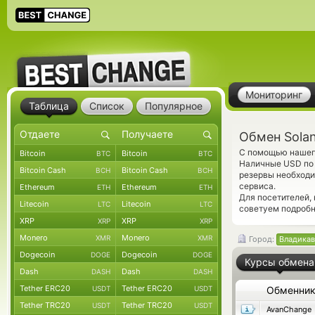
Мониторинг
Таблица
Список
Популярное
Обмен Solan
С помощью нашего
Bitcoin
Bitcoin
BTC
BTC
Наличные USD по 
Bitcoin Cash
Bitcoin Cash
BCH
BCH
резервы необходи
сервиса.
Ethereum
Ethereum
ETH
ETH
Для посетителей,
Litecoin
Litecoin
LTC
LTC
советуем подроб
XRP
XRP
XRP
XRP
Monero
Monero
XMR
XMR
Город:
Владикав
Dogecoin
Dogecoin
DOGE
DOGE
Курсы обмена
Dash
Dash
DASH
DASH
Tether ERC20
Tether ERC20
USDT
USDT
Обменни
Tether TRC20
Tether TRC20
USDT
USDT
AvanChange