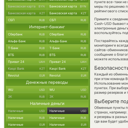
пункте все-таки не
Банковская карта
Банковская карта
меры по решению п
BYN
BYN
рейтингового списк
Банковская карта
Банковская карта
KZT
KZT
Примите к сведению
СБП
СБП
RUB
RUB
Cash-USD бывают ин
Интернет-банкинг
электронные деньги
воспользуйтесь под
Сбербанк
Сбербанк
RUB
RUB
Постарайтесь кажд
Альфа-Банк
Альфа-Банк
RUB
RUB
мониторинге всегд
Т-Банк
Т-Банк
RUB
RUB
сайтов-обменников 
сообщение о благоп
ВТБ
ВТБ
RUB
RUB
можете использов
Приват 24
Приват 24
UAH
UAH
Безопасност
Kaspi Bank
Kaspi Bank
KZT
KZT
Каждый из обменны
Revolut
Revolut
EUR
EUR
при этом команда 
Денежные переводы
Использование мон
пунктах. При выбор
WU
WU
USD
USD
размер резервов и 
ЗК
ЗК
RUB
RUB
Выберите по
Наличные деньги
Обменные пункты по
Наличные
Наличные
USD
USD
странах, например:
и резервы в разных
Наличные
Наличные
RUB
RUB
где вам будет удоб
Наличные
Наличные
EUR
EUR