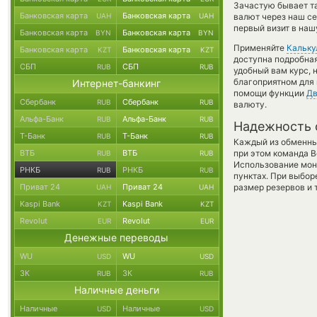
Зачастую бывает т
Банковская карта
Банковская карта
UAH
UAH
валют через наш се
первый визит в наш
Банковская карта
Банковская карта
BYN
BYN
Применяйте
Кальку
Банковская карта
Банковская карта
KZT
KZT
доступна подробна
СБП
СБП
RUB
RUB
удобный вам курс, 
благоприятном для 
Интернет-банкинг
помощи функции
Дв
Сбербанк
Сбербанк
RUB
RUB
валюту.
Альфа-Банк
Альфа-Банк
RUB
RUB
Надежность 
Т-Банк
Т-Банк
RUB
RUB
Каждый из обменны
ВТБ
ВТБ
при этом команда 
RUB
RUB
Использование мон
РНКБ
РНКБ
RUB
RUB
пунктах. При выбор
Приват 24
Приват 24
размер резервов и 
UAH
UAH
Kaspi Bank
Kaspi Bank
KZT
KZT
Revolut
Revolut
EUR
EUR
Денежные переводы
WU
WU
USD
USD
ЗК
ЗК
RUB
RUB
Наличные деньги
Наличные
Наличные
USD
USD