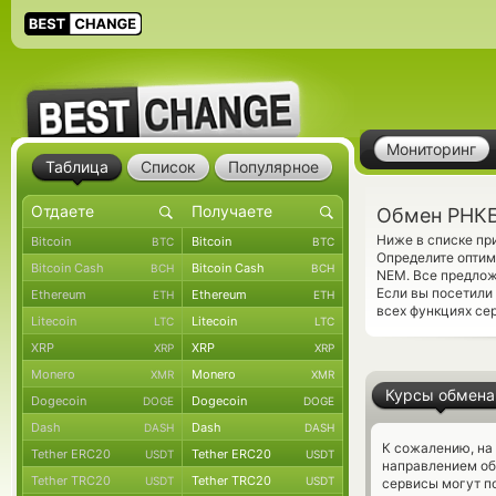
Мониторинг
Таблица
Список
Популярное
Обмен РНКБ
Ниже в списке пр
Bitcoin
Bitcoin
BTC
BTC
Определите оптим
Bitcoin Cash
Bitcoin Cash
BCH
BCH
NEM. Все предло
Если вы посетили
Ethereum
Ethereum
ETH
ETH
всех функциях се
Litecoin
Litecoin
LTC
LTC
XRP
XRP
XRP
XRP
Monero
Monero
XMR
XMR
Курсы обмена
Dogecoin
Dogecoin
DOGE
DOGE
Dash
Dash
DASH
DASH
К сожалению, на
Tether ERC20
Tether ERC20
USDT
USDT
направлением о
Tether TRC20
Tether TRC20
USDT
USDT
сервисы могут по