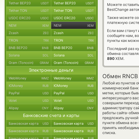
Tether BEP20
Tether BEP20
USDT
USDT
Можете оставит
BestChange авто
Tether TON
Tether TON
USDT
USDT
Также можете о
USDC ERC20
USDC ERC20
USDC
USDC
платежную сист
NEM
NEM
XEM
XEM
Если вам станут
Zcash
Zcash
ZEC
ZEC
сообщите нам, в
TRON
TRON
пункты как можно
TRX
TRX
BNB BEP20
BNB BEP20
BNB
BNB
Последний раз к
обмена составл
Solana
Solana
SOL
SOL
890
XEM.
Gram (Toncoin)
Gram (Toncoin)
GRAM
GRAM
Электронные деньги
Обмен RNCB
WebMoney
WebMoney
WMZ
WMZ
Любой из пунктов о
ЮMoney
ЮMoney
RUB
RUB
коммерческий бан
метки, которые быв
PayPal
PayPal
USD
USD
интересующего вас 
Volet
Volet
USD
USD
совершили переход 
администратору сай
Alipay
Alipay
CNY
CNY
работы сайта-обме
Банковские счета и карты
предложить ручной 
пункте обмена все
Банковская карта
Банковская карта
USD
USD
принять необходим
Банковская карта
Банковская карта
RUB
RUB
списка.
Банковская карта
Банковская карта
EUR
EUR