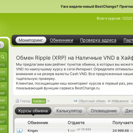
Уже видели новый BestChange? Пригла
Всего курсов:
12222
Мониторинг
Обменники
Проверка адреса
Пар
е
Обмен Ripple (XRP) на Наличные VND в Хай
Мы предлагаем вам рейтинг пунктов обмена, в которых вы можете
BTC
VND по наилучшему курсу в сети Интернет. Определите оптималь
BCH
внимание и на резерв валюты Cash VND. Все предложенные наш
тщательную проверку.
ETH
Клиентам, посещающим наш мониторинг курсов в первый раз, р
LTC
показывающий функции сервиса BestChange.ru.
XRP
XMR
Город:
Хайфон
Обратный обмен
Избранное
OGE
Курсы обмена
Калькулятор
Оповещение
Дво
ASH
SDT
Обменник
Отдаете
Получает
SDT
от 10 634
Kingex
1
24 999.68
XRP
V