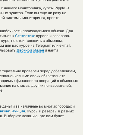
→
 с нашего мониторинга, курсы Ripple
ых пунктов. Если вы еще ни разу не
ей системы мониторинга, просто
зошибочность производимого обмена. Для
титься к
Статистике
курсов и резервов.
курс, не стоит спешить с обменом,
 для вас курсе на Telegram или e-mail.
ользовать
Двойной обмен
и найти
л тщательно проверен перед добавлением,
сполнением ими своих обязательств.
оводимых финансовых операций в обменных
имание на отзывы других пользователей,
е.
 деньги за наличные во многих городах и
нконг
,
Чунцин
. Курсы и резервы в разных
а. Выберите локацию, где вам будет