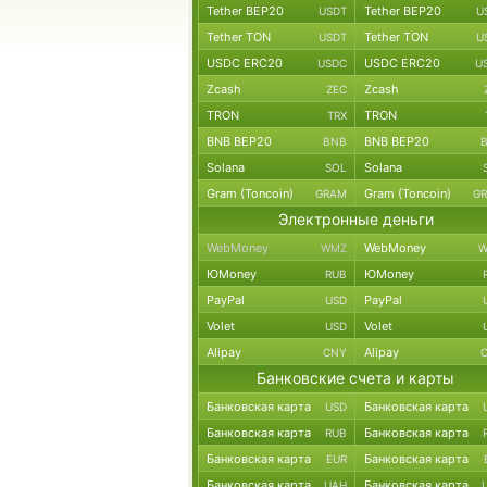
Tether BEP20
Tether BEP20
USDT
U
Tether TON
Tether TON
USDT
U
USDC ERC20
USDC ERC20
USDC
U
Zcash
Zcash
ZEC
TRON
TRON
TRX
BNB BEP20
BNB BEP20
BNB
Solana
Solana
SOL
Gram (Toncoin)
Gram (Toncoin)
GRAM
G
Электронные деньги
WebMoney
WebMoney
WMZ
W
ЮMoney
ЮMoney
RUB
PayPal
PayPal
USD
Volet
Volet
USD
Alipay
Alipay
CNY
Банковские счета и карты
Банковская карта
Банковская карта
USD
Банковская карта
Банковская карта
RUB
Банковская карта
Банковская карта
EUR
Банковская карта
Банковская карта
UAH