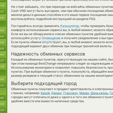
BYN
Не стоит забывать, что при переходе на вебсайты обменных пунктов
Cash-VND могут быть выгоднее, чем при обычном посещении обменн
KZT
меняли деньги данным способом и это ваше первое посещение наш
RUB
воспользуйтесь подробной инструкцией из раздела FAQ.
Постарайтесь всегда применять
Калькулятор
, чтобы проверить бе
комфорта использования сервиса вы, в любой момент, можете обра
RUB
Если же вы не обнаружили в списке обменных пунктов удобный вам 
RUB
используйте услугу
Оповещение
и получите уведомление о выгодном
Если пункты обмена отсутствуют, вы, в любой момент, можете исп
RUB
подходящий вариант двух обменов при помощи транзитной валюты.
RUB
Надежность обменных сервисов
UAH
Каждый из обменных пунктов, присутствующих на нашем сайте, бы
KZT
при этом команда BestChange непрерывно следит за надлежащим и
EUR
Использование мониторинга позволяет повысить безопасность пр
пунктах. При выборе обменного пункта, пожалуйста, обращайте вн
размер резервов и текущий статус обменника на нашем мониторинг
USD
Выберите подходящий город
RUB
Обменные пункты покупают и продают криптовалюты и электронные
странах, например:
Ханой
,
Дананг
,
Гуанчжоу
,
Макао
,
Шэньчжэнь
,
Го
городах могут отличаться даже у одного и того же обменного пункт
USD
удобнее ввести или вывести наличные средства.
RUB
EUR