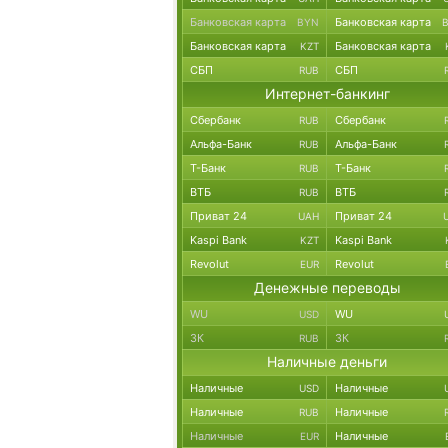
Банковская карта
Банковская карта
BYN
Банковская карта
Банковская карта
KZT
СБП
СБП
RUB
Интернет-банкинг
Сбербанк
Сбербанк
RUB
Альфа-Банк
Альфа-Банк
RUB
Т-Банк
Т-Банк
RUB
ВТБ
ВТБ
RUB
Приват 24
Приват 24
UAH
Kaspi Bank
Kaspi Bank
KZT
Revolut
Revolut
EUR
Денежные переводы
WU
WU
USD
ЗК
ЗК
RUB
Наличные деньги
Наличные
Наличные
USD
Наличные
Наличные
RUB
Наличные
Наличные
EUR