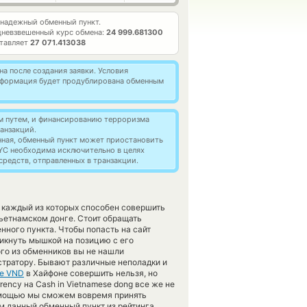
надежный обменный пункт.
невзвешенный курс обмена:
24 999.681300
ставляет
27 071.413038
а после создания заявки. Условия
информация будет продублирована обменным
м путем, и финансированию терроризма
анзакций.
нная, обменный пункт может приостановить
YC необходима исключительно в целях
редств, отправленных в транзакции.
 каждый из которых способен совершить
ьетнамском донге. Стоит обращать
нного пункта. Чтобы попасть на сайт
икнуть мышкой на позицию с его
ого из обменников вы не нашли
стратору. Бывают различные неполадки и
е VND
в Хайфоне совершить нельзя, но
rency на Cash in Vietnamese dong все же не
помощью мы сможем вовремя принять
 данный обменный пункт из рейтинга.