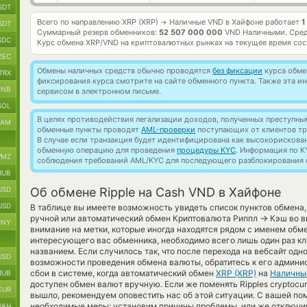
SDT
Всего по направлению XRP (XRP)
Наличные VND в Хайфоне работает
1
→
SDT
Суммарный резерв обменников:
52 507 000 000
VND Наличными.
Сред
SDC
Курс обмена
XRP/VND
на криптовалютных рынках на текущее время со
ZEC
Обмены наличных средств обычно проводятся
без фиксации
курса обмен
TRX
фиксирования курса смотрите на сайте обменного пункта. Также эта 
BNB
сервисом в электронном письме.
SOL
В целях противодействия легализации доходов, полученных преступны
RAM
обменные пункты проводят
AML-проверки
поступающих от клиентов тр
В случае если транзакция будет идентифицирована как высокорискова
обменную операцию для проведения
процедуры KYC
. Информация по K
MZ
соблюдения требований AML/KYC для последующего разблокирования с
RUB
USD
Об обмене Ripple на Cash VND в Хайфоне
USD
В таблице вы имеете возможность увидеть список пунктов обмена,
→
ручной или автоматический обмен Криптовалюта Риппл
Кэш во в
CNY
внимание на метки, которые иногда находятся рядом с именем обме
интересующего вас обменника, необходимо всего лишь один раз кл
названием. Если случилось так, что после перехода на вебсайт одн
USD
возможности проведения обмена валюты, обратитесь к его админи
сбои в системе, когда автоматический обмен
XRP (XRP)
на
Наличны
RUB
доступен обмен валют вручную. Если же поменять Ripples cryptocur
EUR
вышло, рекомендуем оповестить нас об этой ситуации. С вашей 
необходимые меры: установим причины проблемы, или же отключим
UAH