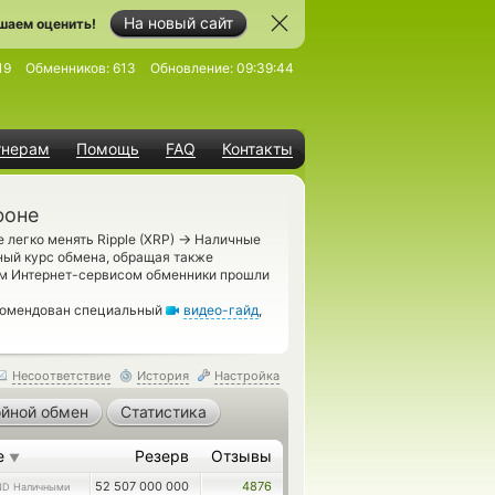
На новый сайт
шаем оценить!
19
Обменников:
613
Обновление:
09:39:44
тнерам
Помощь
FAQ
Контакты
фоне
→
 легко менять Ripple (XRP)
Наличные
ный курс обмена, обращая также
им Интернет-сервисом обменники прошли
екомендован специальный
видео-гайд
,
Несоответствие
История
Настройка
йной обмен
Статистика
е
Резерв
Отзывы
▼
52 507 000 000
4876
ND Наличными