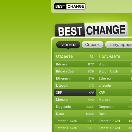
Таблица
Список
Популярно
Bitcoin
Bitcoin
BTC
Bitcoin Cash
Bitcoin Cash
BCH
Ethereum
Ethereum
ETH
Litecoin
Litecoin
LTC
XRP
XRP
XRP
Monero
Monero
XMR
Dogecoin
Dogecoin
DOGE
D
Dash
Dash
DASH
D
Tether ERC20
Tether ERC20
USDT
U
Tether TRC20
Tether TRC20
USDT
U