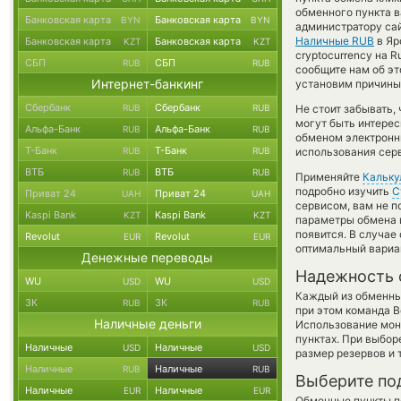
обменного пункта в
Банковская карта
Банковская карта
BYN
BYN
администратору са
Наличные RUB
в Яр
Банковская карта
Банковская карта
KZT
KZT
cryptocurrency на 
СБП
СБП
RUB
RUB
сообщите нам об э
Интернет-банкинг
установим причины 
Сбербанк
Сбербанк
RUB
RUB
Не стоит забывать,
могут быть интерес
Альфа-Банк
Альфа-Банк
RUB
RUB
обменом электронны
Т-Банк
Т-Банк
RUB
RUB
использования сер
ВТБ
ВТБ
RUB
RUB
Применяйте
Кальку
подробно изучить
С
Приват 24
Приват 24
UAH
UAH
сервисом, вам не п
Kaspi Bank
Kaspi Bank
KZT
KZT
параметры обмена и
появится. В случае
Revolut
Revolut
EUR
EUR
оптимальный вариан
Денежные переводы
Надежность 
WU
WU
USD
USD
Каждый из обменны
ЗК
ЗК
RUB
RUB
при этом команда 
Наличные деньги
Использование мон
пунктах. При выбор
Наличные
Наличные
USD
USD
размер резервов и 
Наличные
Наличные
RUB
RUB
Выберите по
Наличные
Наличные
EUR
EUR
Обменные пункты по