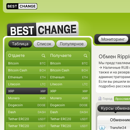
Мониторинг
Таблица
Список
Популярное
Обмен Rippl
Мы представляем 
Bitcoin
Bitcoin
BTC
BTC
→
Наличные RUB п
Bitcoin Cash
Bitcoin Cash
BCH
BCH
также и на резер
администраторами
Ethereum
Ethereum
ETH
ETH
Если вы решили в
Litecoin
Litecoin
LTC
LTC
подробно рассказ
XRP
XRP
XRP
XRP
Monero
Monero
XMR
XMR
Город:
Ярославл
Dogecoin
Dogecoin
DOGE
DOGE
Курсы обмена
Dash
Dash
DASH
DASH
Tether ERC20
Tether ERC20
USDT
USDT
Обменни
Tether TRC20
Tether TRC20
USDT
USDT
Transfer24