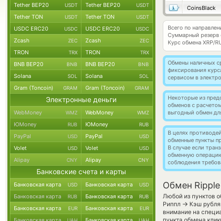
Tether BEP20
Tether BEP20
USDT
USDT
CoinsBlack
Tether TON
Tether TON
USDT
USDT
Всего по направлен
USDC ERC20
USDC ERC20
USDC
USDC
Суммарный резерв
Zcash
Zcash
ZEC
ZEC
Курс обмена
XRP/R
TRON
TRON
TRX
TRX
Обмены наличных с
BNB BEP20
BNB BEP20
BNB
BNB
фиксирования курс
Solana
Solana
SOL
SOL
сервисом в электр
Gram (Toncoin)
Gram (Toncoin)
GRAM
GRAM
Некоторые из пред
Электронные деньги
обменов с расчето
WebMoney
WebMoney
выгодный обмен дл
WMZ
WMZ
ЮMoney
ЮMoney
RUB
RUB
В целях противоде
PayPal
PayPal
USD
USD
обменные пункты п
В случае если тра
Volet
Volet
USD
USD
обменную операци
Alipay
Alipay
CNY
CNY
соблюдения требов
Банковские счета и карты
Обмен Ripple
Банковская карта
Банковская карта
USD
USD
Любой из пунктов о
Банковская карта
Банковская карта
RUB
RUB
→
Риппл
Кэш рубля
Банковская карта
Банковская карта
EUR
EUR
внимание на специа
пункта обмена клик
Банковская карта
Банковская карта
UAH
UAH