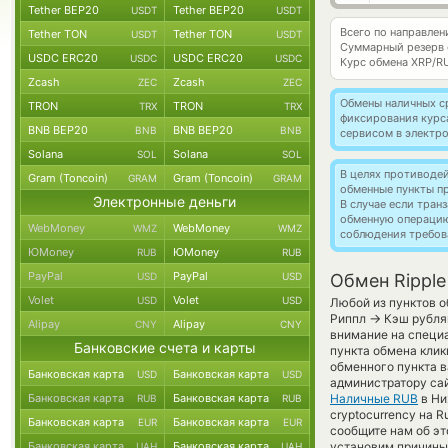
Tether BEP20
Tether BEP20
USDT
USDT
Всего по направлен
Tether TON
Tether TON
USDT
USDT
Суммарный резерв
USDC ERC20
USDC ERC20
USDC
USDC
Курс обмена
XRP/R
Zcash
Zcash
ZEC
ZEC
Обмены наличных с
TRON
TRON
TRX
TRX
фиксирования курс
BNB BEP20
BNB BEP20
BNB
BNB
сервисом в электр
Solana
Solana
SOL
SOL
В целях противоде
Gram (Toncoin)
Gram (Toncoin)
GRAM
GRAM
обменные пункты п
Электронные деньги
В случае если тра
обменную операци
WebMoney
WebMoney
WMZ
WMZ
соблюдения требов
ЮMoney
ЮMoney
RUB
RUB
PayPal
PayPal
USD
USD
Обмен Rippl
Volet
Volet
USD
USD
Любой из пунктов о
→
Риппл
Кэш рубля
Alipay
Alipay
CNY
CNY
внимание на специа
Банковские счета и карты
пункта обмена клик
обменного пункта в
Банковская карта
Банковская карта
USD
USD
администратору са
Банковская карта
Банковская карта
Наличные RUB
в Ни
RUB
RUB
cryptocurrency на 
Банковская карта
Банковская карта
EUR
EUR
сообщите нам об э
Банковская карта
Банковская карта
установим причины 
UAH
UAH