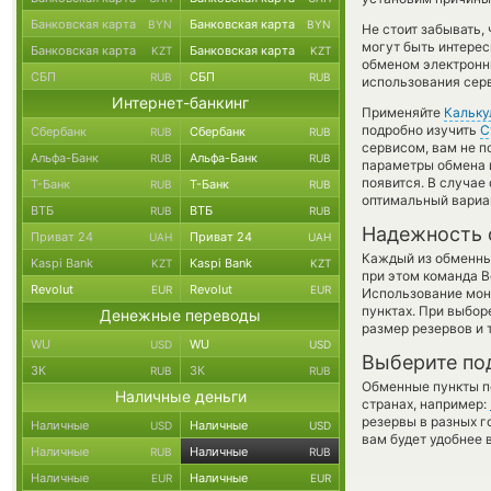
Банковская карта
Банковская карта
BYN
BYN
Не стоит забывать,
могут быть интерес
Банковская карта
Банковская карта
KZT
KZT
обменом электронны
СБП
СБП
RUB
RUB
использования сер
Интернет-банкинг
Применяйте
Кальку
подробно изучить
С
Сбербанк
Сбербанк
RUB
RUB
сервисом, вам не п
Альфа-Банк
Альфа-Банк
RUB
RUB
параметры обмена и
появится. В случае
Т-Банк
Т-Банк
RUB
RUB
оптимальный вариан
ВТБ
ВТБ
RUB
RUB
Надежность 
Приват 24
Приват 24
UAH
UAH
Каждый из обменны
Kaspi Bank
Kaspi Bank
KZT
KZT
при этом команда 
Revolut
Revolut
EUR
EUR
Использование мон
пунктах. При выбор
Денежные переводы
размер резервов и 
WU
WU
USD
USD
Выберите по
ЗК
ЗК
RUB
RUB
Обменные пункты по
Наличные деньги
странах, например:
резервы в разных г
Наличные
Наличные
USD
USD
вам будет удобнее 
Наличные
Наличные
RUB
RUB
Наличные
Наличные
EUR
EUR