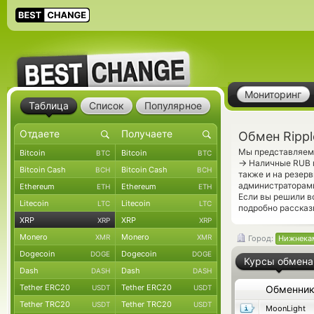
Мониторинг
Таблица
Список
Популярное
Обмен Ripp
Мы представляем 
Bitcoin
Bitcoin
BTC
BTC
→
Наличные RUB п
Bitcoin Cash
Bitcoin Cash
BCH
BCH
также и на резер
администраторами
Ethereum
Ethereum
ETH
ETH
Если вы решили в
Litecoin
Litecoin
LTC
LTC
подробно рассказ
XRP
XRP
XRP
XRP
Monero
Monero
XMR
XMR
Город:
Нижнека
Dogecoin
Dogecoin
DOGE
DOGE
Курсы обмена
Dash
Dash
DASH
DASH
Tether ERC20
Tether ERC20
USDT
USDT
Обменни
Tether TRC20
Tether TRC20
USDT
USDT
MoonLight