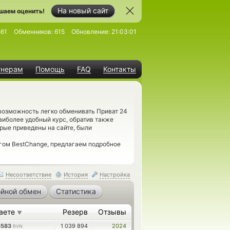
На новый сайт
шаем оценить!
861
Обменников:
615
Обновление:
21:03:01
тнерам
Помощь
FAQ
Контакты
возможность легко обменивать Приват 24
аиболее удобный курс, обратив также
орые приведены на сайте, были
гом BestChange, предлагаем подробное
Несоответствие
История
Настройка
йной обмен
Статистика
аете
Резерв
Отзывы
▼
8583
1 039 894
2024
RVN