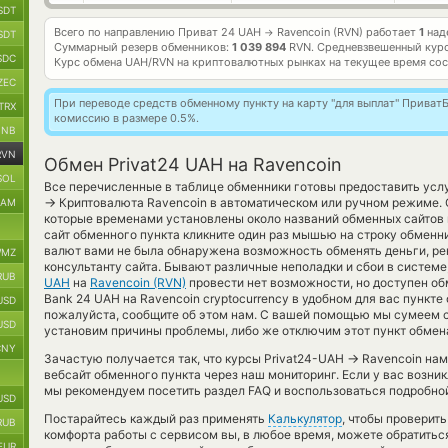
SDT
Всего по направлению Приват 24 UAH
Ravencoin (RVN) работает
1
над
→
SDT
Суммарный резерв обменников:
1 039 894
RVN.
Средневзвешенный кур
SDC
Курс обмена
UAH/RVN
на криптовалютных рынках на текущее время со
ZEC
При переводе средств обменному пункту на карту "для выплат" Прива
TRX
комиссию в размере 0.5%.
BNB
RVN
Обмен Privat24 UAH на Ravencoin
SOL
Все перечисленные в таблице обменники готовы предоставить услу
→
Криптовалюта Ravencoin в автоматическом или ручном режиме. О
RAM
которые временами установлены около названий обменных сайтов 
сайт обменного пункта кликните один раз мышью на строку обменни
валют вами не была обнаружена возможность обменять деньги, ре
MZ
консультанту сайта. Бывают различные неполадки и сбои в системе
RUB
UAH
на
Ravencoin (RVN)
провести нет возможности, но доступен об
Bank 24 UAH на Ravencoin cryptocurrency в удобном для вас пункте
USD
пожалуйста, сообщите об этом нам. С вашей помощью мы сумеем 
USD
установим причины проблемы, либо же отключим этот пункт обмена
CNY
→
Зачастую получается так, что курсы Privat24-UAH
Ravencoin нам
вебсайт обменного пункта через наш мониторинг. Если у вас возни
мы рекомендуем посетить раздел FAQ и воспользоваться подробной
USD
Постарайтесь каждый раз применять
Калькулятор
, чтобы проверит
RUB
комфорта работы с сервисом вы, в любое время, можете обратитьс
EUR