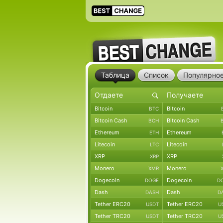
Таблица
Список
Популярно
Bitcoin
Bitcoin
BTC
Bitcoin Cash
Bitcoin Cash
BCH
Ethereum
Ethereum
ETH
Litecoin
Litecoin
LTC
XRP
XRP
XRP
Monero
Monero
XMR
Dogecoin
Dogecoin
DOGE
D
Dash
Dash
DASH
D
Tether ERC20
Tether ERC20
USDT
U
Tether TRC20
Tether TRC20
USDT
U