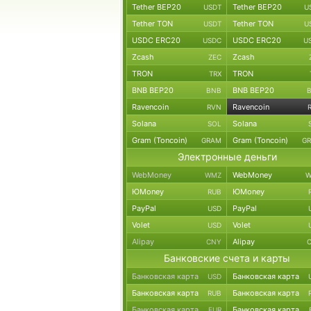
Tether BEP20
Tether BEP20
USDT
U
Tether TON
Tether TON
USDT
U
USDC ERC20
USDC ERC20
USDC
U
Zcash
Zcash
ZEC
TRON
TRON
TRX
BNB BEP20
BNB BEP20
BNB
Ravencoin
Ravencoin
RVN
Solana
Solana
SOL
Gram (Toncoin)
Gram (Toncoin)
GRAM
G
Электронные деньги
WebMoney
WebMoney
WMZ
W
ЮMoney
ЮMoney
RUB
PayPal
PayPal
USD
Volet
Volet
USD
Alipay
Alipay
CNY
Банковские счета и карты
Банковская карта
Банковская карта
USD
Банковская карта
Банковская карта
RUB
Банковская карта
Банковская карта
EUR