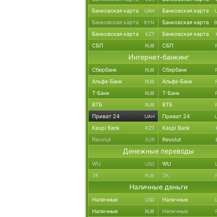
Банковская карта
Банковская карта
UAH
Банковская карта
Банковская карта
BYN
Банковская карта
Банковская карта
KZT
СБП
СБП
RUB
Интернет-банкинг
Сбербанк
Сбербанк
RUB
Альфа-Банк
Альфа-Банк
RUB
Т-Банк
Т-Банк
RUB
ВТБ
ВТБ
RUB
Приват 24
Приват 24
UAH
Kaspi Bank
Kaspi Bank
KZT
Revolut
Revolut
EUR
Денежные переводы
WU
WU
USD
ЗК
ЗК
RUB
Наличные деньги
Наличные
Наличные
USD
Наличные
Наличные
RUB