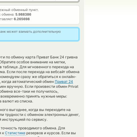
ежный обменный пункт.
с обмена:
5.988386
ставляет
6.265698
тБанк может взимать дополнительную
ги по обмену карта Приват Банк 24 гривна
братите особое внимание на метки,
в таблице. Для мгновенного перехода на
ка. Если после перехода на вебсайт обмена
комендуем сразу же обратиться к онлайн-
, когда автоматический обмен
Приват 24
мен вручную. Если произвести обмен Privat
 обмена все-таки не получилось,
своевременно принять нужные меры:
 валют из списка.
ного выгоднее, когда вы переходите на
кли трудности с обменом электронных денег,
 инструкцией по сервису.
ь точность проводимого обмена. Для
я к
Статистике
резервов и курсов. Если вы