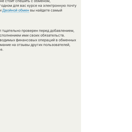
не стоит спешить с обменом,
годном для вас курсе на электронную почту
ии
Двойной обмен
вы найдете самый
л тщательно проверен перед добавлением,
сполнением ими своих обязательств.
оводимых финансовых операций в обменных
имание на отзывы других пользователей,
е.