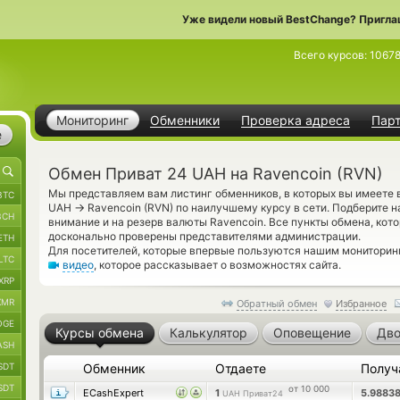
Уже видели новый BestChange? Пригла
Всего курсов:
1067
Мониторинг
Обменники
Проверка адреса
Пар
е
Обмен Приват 24 UAH на Ravencoin (RVN)
Мы представляем вам листинг обменников, в которых вы имеете 
BTC
→
UAH
Ravencoin (RVN) по наилучшему курсу в сети. Подберите н
BCH
внимание и на резерв валюты Ravencoin. Все пункты обмена, кот
досконально проверены представителями администрации.
ETH
Для посетителей, которые впервые пользуются нашим мониторин
LTC
видео
, которое рассказывает о возможностях сайта.
XRP
XMR
Обратный обмен
Избранное
OGE
Курсы обмена
Калькулятор
Оповещение
Дво
ASH
SDT
Обменник
Отдаете
Получ
SDT
от 10 000
ECashExpert
1
5.9883
UAH Приват24