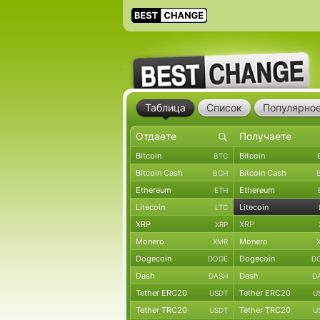
Таблица
Список
Популярно
Bitcoin
Bitcoin
BTC
Bitcoin Cash
Bitcoin Cash
BCH
Ethereum
Ethereum
ETH
Litecoin
Litecoin
LTC
XRP
XRP
XRP
Monero
Monero
XMR
Dogecoin
Dogecoin
DOGE
D
Dash
Dash
DASH
D
Tether ERC20
Tether ERC20
USDT
U
Tether TRC20
Tether TRC20
USDT
U