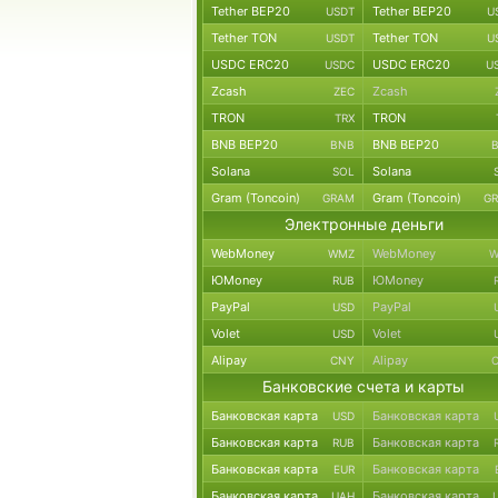
Tether BEP20
Tether BEP20
USDT
U
Tether TON
Tether TON
USDT
U
USDC ERC20
USDC ERC20
USDC
U
Zcash
Zcash
ZEC
TRON
TRON
TRX
BNB BEP20
BNB BEP20
BNB
Solana
Solana
SOL
Gram (Toncoin)
Gram (Toncoin)
GRAM
G
Электронные деньги
WebMoney
WebMoney
WMZ
W
ЮMoney
ЮMoney
RUB
PayPal
PayPal
USD
Volet
Volet
USD
Alipay
Alipay
CNY
Банковские счета и карты
Банковская карта
Банковская карта
USD
Банковская карта
Банковская карта
RUB
Банковская карта
Банковская карта
EUR
Банковская карта
Банковская карта
UAH