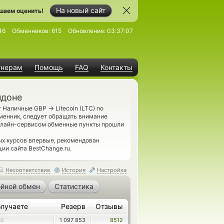
На новый сайт
шаем оценить!
46
Обменников:
615
Обновление:
03:37:07
тнерам
Помощь
FAQ
Контакты
ндоне
→
ют Наличные GBP
Litecoin (LTC) по
менник, следует обращать внимание
онлайн-сервисом обменные пункты прошли
х курсов впервые, рекомендован
ии сайта BestChange.ru.
Несоответствие
История
Настройка
йной обмен
Статистика
лучаете
Резерв
Отзывы
1 097 853
8512
TC