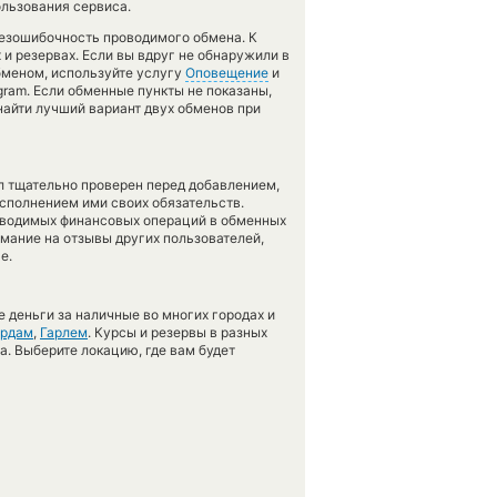
ользования сервиса.
безошибочность проводимого обмена. К
 и резервах. Если вы вдруг не обнаружили в
обменом, используйте услугу
Оповещение
и
gram. Если обменные пункты не показаны,
найти лучший вариант двух обменов при
л тщательно проверен перед добавлением,
сполнением ими своих обязательств.
оводимых финансовых операций в обменных
имание на отзывы других пользователей,
е.
 деньги за наличные во многих городах и
ердам
,
Гарлем
. Курсы и резервы в разных
а. Выберите локацию, где вам будет