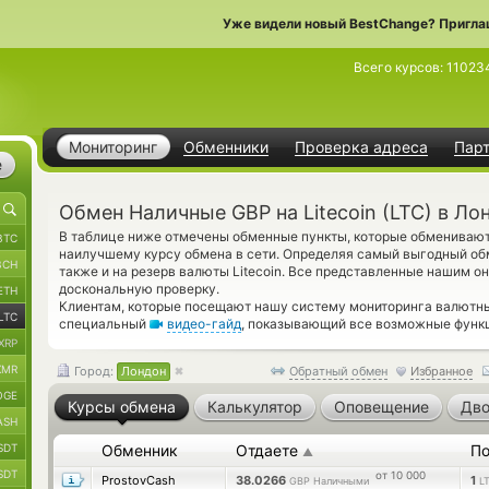
Уже видели новый BestChange? Пригла
Всего курсов:
11023
Мониторинг
Обменники
Проверка адреса
Пар
е
Обмен Наличные GBP на Litecoin (LTC) в Ло
В таблице ниже отмечены обменные пункты, которые обменива
BTC
наилучшему курсу обмена в сети. Определяя самый выгодный об
BCH
также и на резерв валюты Litecoin. Все представленные нашим 
доскональную проверку.
ETH
Клиентам, которые посещают нашу систему мониторинга валютны
LTC
специальный
видео-гайд
, показывающий все возможные функц
XRP
XMR
Город:
Лондон
Обратный обмен
Избранное
OGE
Курсы обмена
Калькулятор
Оповещение
Дво
ASH
SDT
Обменник
Отдаете
По
▲
SDT
от 10 000
ProstovCash
38.0266
1
GBP Наличными
L