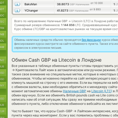
SDT
от 10 000
BaksMan
38.8073
1
GBP Наличными
L
SDT
от 9 893
YChanger
41.8273
1
GBP Наличными
L
SDC
Всего по направлению Наличные GBP
Litecoin (LTC) в Лондоне работа
→
ZEC
Суммарный резерв обменников:
1 144 856
LTC.
Средневзвешенный курс
TRX
Курс обмена
LTC/GBP
на криптовалютных рынках на текущее время сос
BNB
Обмены наличных средств обычно проводятся
без фиксации
курса обмен
SOL
фиксирования курса смотрите на сайте обменного пункта. Также эта 
RAM
сервисом в электронном письме.
Обмен Cash GBP на Litecoin в Лондоне
MZ
Все указанные в таблице обменные пункты готовы предоставить у
RUB
→
Криптовалюта Лайт коин в автоматическом или ручном режиме. 
USD
также свое внимание на специальные метки, которые в некоторых 
обменников. Чтобы мгновенно перейти на сайт интересующего вас 
USD
кликнуть мышкой на строчку с его именем. Если вы перешли на ве
CNY
с обменом валюты, вам необходимо обратиться к менеджеру сайта-
момент автоматические обмены
Наличные GBP
на
Litecoin (LTC)
в Л
обмен вручную. Если же обменять British pounds cash на Lite coins 
USD
написать нам об этой ситуации. Мы сразу же примем необходимые
обменного пункта, либо отключение обменного вебсайта из листин
RUB
→
Часто бывает так, что курсы Cash-GBP
Лайткоин интереснее, ког
EUR
пункта через наш мониторинг. Если у вас появились проблемы с о
UAH