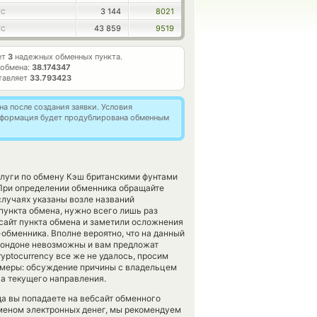
3 144
8021
TC
43 859
9519
TC
ет
3
надежных обменных пункта.
 обмена:
38.174347
тавляет
33.793423
а после создания заявки. Условия
информация будет продублирована обменным
слуги по обмену Кэш британскими фунтами
При определении обменника обращайте
случаях указаны возле названий
пункта обмена, нужно всего лишь раз
бсайт пункта обмена и заметили осложнения
обменника. Вполне вероятно, что на данный
ондоне невозможны и вам предложат
cryptocurrency все же не удалось, просим
 меры: обсуждение причины с владельцем
га текущего направления.
да вы попадаете на вебсайт обменного
бменом электронных денег, мы рекомендуем