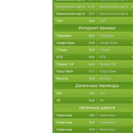
Банковская карта
Банковская карта
BYN
Банковская карта
Банковская карта
KZT
СБП
СБП
RUB
Интернет-банкинг
Сбербанк
Сбербанк
RUB
Альфа-Банк
Альфа-Банк
RUB
Т-Банк
Т-Банк
RUB
ВТБ
ВТБ
RUB
Приват 24
Приват 24
UAH
Kaspi Bank
Kaspi Bank
KZT
Revolut
Revolut
EUR
Денежные переводы
WU
WU
USD
ЗК
ЗК
RUB
Наличные деньги
Наличные
Наличные
USD
Наличные
Наличные
RUB
Наличные
Наличные
EUR