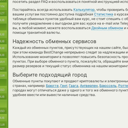
посетить раздел FAQ и воспользоваться понятной инструкцией исп
BYN
Постарайтесь всегда использовать
Калькулятор
, чтобы проверить 
KZT
вашим услугам постоянно доступна подробная
Статистика
о курсах
таблице обменных пунктов удобный вам курс, не стоит спешить с 
RUB
получите уведомление о выгодном для вас курсе на e-mail или Tele
вы, в любой момент, можете воспользоваться
Двойным обменом
и 
помощи транзитной валюты.
RUB
Надежность обменных сервисов
RUB
Каждый из обменных пунктов, присутствующих на нашем сайте, бы
RUB
при этом команда BestChange непрерывно следит за надлежащим и
RUB
Использование мониторинга позволяет повысить безопасность пр
пунктах. При выборе обменного пункта, пожалуйста, обращайте вн
UAH
размер резервов и текущий статус обменника на нашем мониторинг
KZT
Выберите подходящий город
EUR
Обменные пункты покупают и продают криптовалюты и электронные
странах, например:
Брюгге
,
Гент
,
Гаага
,
Антверпен
,
Брюссель
,
Ротт
USD
городах могут отличаться даже у одного и того же обменного пункт
удобнее ввести или вывести наличные средства.
RUB
USD
RUB
EUR