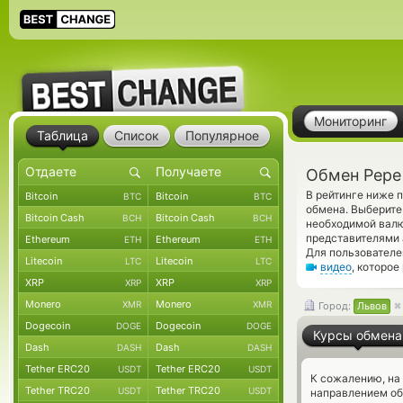
Мониторинг
Таблица
Список
Популярное
Обмен Pepe
В рейтинге ниже 
Bitcoin
Bitcoin
BTC
BTC
обмена. Выберите
Bitcoin Cash
Bitcoin Cash
BCH
BCH
необходимой валю
представителями
Ethereum
Ethereum
ETH
ETH
Для пользователе
Litecoin
Litecoin
LTC
LTC
видео
, которое
XRP
XRP
XRP
XRP
Monero
Monero
XMR
XMR
Город:
Львов
Dogecoin
Dogecoin
DOGE
DOGE
Курсы обмена
Dash
Dash
DASH
DASH
Tether ERC20
Tether ERC20
USDT
USDT
К сожалению, на
Tether TRC20
Tether TRC20
USDT
USDT
направлением об