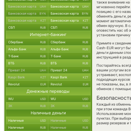
также внимание на 
Банковская карта
Банковская карта
UAH
UAH
мгновенно перейти 
позицию с его назв
Банковская карта
Банковская карта
BYN
BYN
обменять деньги, р
Банковская карта
Банковская карта
KZT
KZT
момент автоматиче
обмен вручную. В с
СБП
СБП
RUB
RUB
оповестить нас об
Интернет-банкинг
установим причину 
Сбербанк
Сбербанк
RUB
RUB
Примите к сведению
Cash-EUR могут быт
Альфа-Банк
Альфа-Банк
RUB
RUB
деньги данным спос
Т-Банк
Т-Банк
RUB
RUB
инструкцией в разд
ВТБ
ВТБ
RUB
RUB
Постарайтесь всег
вашим услугам все
Приват 24
Приват 24
UAH
UAH
устраивают, воспо
Kaspi Bank
Kaspi Bank
KZT
KZT
подходящих курсов 
не показаны, вы, в
Revolut
Revolut
EUR
EUR
обменов с помощью
Денежные переводы
Безопасност
WU
WU
USD
USD
Каждый из обменны
ЗК
ЗК
RUB
RUB
при этом команда 
Наличные деньги
Использование мон
пунктах. При выбор
Наличные
Наличные
USD
USD
размер резервов и 
Наличные
Наличные
RUB
RUB