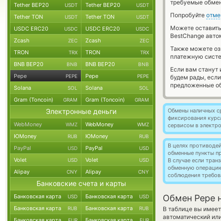
требуемые обмен
Tether BEP20
Tether BEP20
USDT
USDT
Попробуйте
отме
Tether TON
Tether TON
USDT
USDT
Можете оставит
USDC ERC20
USDC ERC20
USDC
USDC
BestChange авто
Zcash
Zcash
ZEC
ZEC
Также можете о
TRON
TRON
TRX
TRX
платежную систе
BNB BEP20
BNB BEP20
BNB
BNB
Если вам станут
Pepe
Pepe
PEPE
PEPE
будем рады, есл
предложенные об
Solana
Solana
SOL
SOL
Gram (Toncoin)
Gram (Toncoin)
GRAM
GRAM
Электронные деньги
Обмены наличных с
фиксирования курс
WebMoney
WebMoney
WMZ
WMZ
сервисом в электр
ЮMoney
ЮMoney
RUB
RUB
В целях противоде
PayPal
PayPal
USD
USD
обменные пункты п
Volet
Volet
USD
USD
В случае если тра
обменную операци
Alipay
Alipay
CNY
CNY
соблюдения требов
Банковские счета и карты
Банковская карта
Банковская карта
Обмен Pepe н
USD
USD
Банковская карта
Банковская карта
RUB
RUB
В таблице вы имеет
автоматический ил
Банковская карта
Банковская карта
EUR
EUR