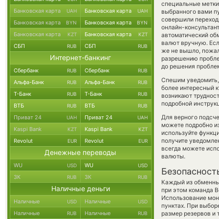
специальные метки,
Банковская карта
Банковская карта
UAH
UAH
выбранного вами пу
совершили переход 
Банковская карта
Банковская карта
BYN
BYN
онлайн-консультант
Банковская карта
Банковская карта
KZT
KZT
автоматический о
валют вручную. Есл
СБП
СБП
RUB
RUB
же не вышло, пожал
Интернет-банкинг
разрешению проблем
до решения пробле
Сбербанк
Сбербанк
RUB
RUB
Спешим уведомить,
Альфа-Банк
Альфа-Банк
RUB
RUB
более интересный 
Т-Банк
Т-Банк
RUB
RUB
возникают трудност
подробной инструк
ВТБ
ВТБ
RUB
RUB
Для верного подсче
Приват 24
Приват 24
UAH
UAH
можете подробно и
Kaspi Bank
Kaspi Bank
KZT
KZT
используйте функ
получите уведомлен
Revolut
Revolut
EUR
EUR
всегда можете исп
Денежные переводы
валюты.
WU
WU
USD
USD
Безопасност
ЗК
ЗК
RUB
RUB
Каждый из обменны
Наличные деньги
при этом команда 
Использование мон
Наличные
Наличные
USD
USD
пунктах. При выбор
Наличные
Наличные
размер резервов и 
RUB
RUB