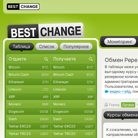
Мониторинг
Таблица
Список
Популярное
Обмен Pepe 
В таблице ниже у
Bitcoin
Bitcoin
BTC
BTC
выгодному курсу 
Bitcoin Cash
Bitcoin Cash
BCH
BCH
резервное количе
администраторами
Ethereum
Ethereum
ETH
ETH
Пользователям, к
Litecoin
Litecoin
LTC
LTC
видео-гайд
, п
XRP
XRP
XRP
XRP
Monero
Monero
XMR
XMR
Город:
Лугано
Dogecoin
Dogecoin
DOGE
DOGE
Курсы обмена
Dash
Dash
DASH
DASH
Tether ERC20
Tether ERC20
USDT
USDT
К сожалению, на
Tether TRC20
Tether TRC20
USDT
USDT
направлением об