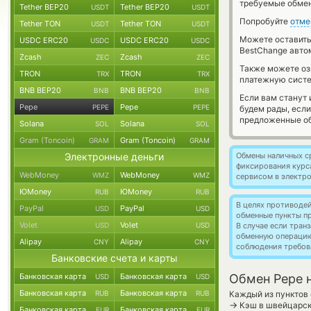
требуемые обмен
Tether BEP20
Tether BEP20
USDT
USDT
Попробуйте
отме
Tether TON
Tether TON
USDT
USDT
Можете оставит
USDC ERC20
USDC ERC20
USDC
USDC
BestChange авто
Zcash
Zcash
ZEC
ZEC
Также можете о
TRON
TRON
TRX
TRX
платежную систе
BNB BEP20
BNB BEP20
BNB
BNB
Если вам станут
Pepe
Pepe
PEPE
PEPE
будем рады, есл
предложенные об
Solana
Solana
SOL
SOL
Gram (Toncoin)
Gram (Toncoin)
GRAM
GRAM
Электронные деньги
Обмены наличных с
фиксирования курс
WebMoney
WebMoney
WMZ
WMZ
сервисом в электр
ЮMoney
ЮMoney
RUB
RUB
В целях противоде
PayPal
PayPal
USD
USD
обменные пункты п
Volet
Volet
USD
USD
В случае если тра
обменную операци
Alipay
Alipay
CNY
CNY
соблюдения требов
Банковские счета и карты
Банковская карта
Банковская карта
Обмен Pepe н
USD
USD
Банковская карта
Банковская карта
RUB
RUB
Каждый из пунктов 
→
Кэш в швейцарск
Банковская карта
Банковская карта
EUR
EUR