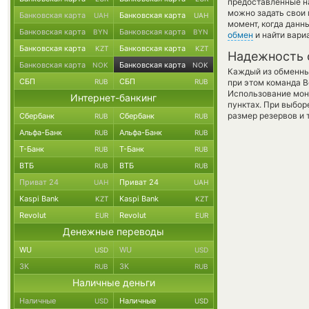
предоставленные н
можно задать свои 
Банковская карта
Банковская карта
UAH
UAH
момент, когда данн
Банковская карта
Банковская карта
BYN
BYN
обмен
и найти вари
Банковская карта
Банковская карта
KZT
KZT
Надежность 
Банковская карта
Банковская карта
NOK
NOK
Каждый из обменны
СБП
СБП
RUB
RUB
при этом команда 
Использование мон
Интернет-банкинг
пунктах. При выбор
размер резервов и 
Сбербанк
Сбербанк
RUB
RUB
Альфа-Банк
Альфа-Банк
RUB
RUB
Т-Банк
Т-Банк
RUB
RUB
ВТБ
ВТБ
RUB
RUB
Приват 24
Приват 24
UAH
UAH
Kaspi Bank
Kaspi Bank
KZT
KZT
Revolut
Revolut
EUR
EUR
Денежные переводы
WU
WU
USD
USD
ЗК
ЗК
RUB
RUB
Наличные деньги
Наличные
Наличные
USD
USD