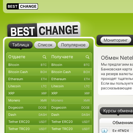
Мониторинг
Таблица
Список
Популярное
Обмен Netel
Мы предлагаем ва
Bitcoin
Bitcoin
BTC
BTC
Банковская карта
Bitcoin Cash
Bitcoin Cash
BCH
BCH
на резерв валюты
проходят тщатель
Ethereum
Ethereum
ETH
ETH
Если вы пользует
Litecoin
Litecoin
LTC
LTC
рассказывающее о
XRP
XRP
XRP
XRP
Monero
Monero
XMR
XMR
Dogecoin
Dogecoin
DOGE
DOGE
Курсы обмена
Dash
Dash
DASH
DASH
Tether ERC20
Tether ERC20
USDT
USDT
Обменни
Tether TRC20
Tether TRC20
USDT
USDT
Ex-ATM24