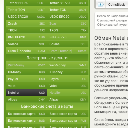
Tether BEP20
Tether BEP20
USDT
USDT
CoinsBlack
Tether TON
Tether TON
USDT
USDT
Всего по направлен
USDC ERC20
USDC ERC20
USDC
USDC
Суммарный резерв
Zcash
Zcash
ZEC
ZEC
Официальный курс
TRON
TRON
TRX
TRX
Обмен Netell
BNB BEP20
BNB BEP20
BNB
BNB
Solana
Solana
Все показанные в т
SOL
SOL
Карта в норвежской
Gram (Toncoin)
Gram (Toncoin)
GRAM
GRAM
обратите внимание 
Электронные деньги
сайт пункта обмена
обменного пункта 
WebMoney
WebMoney
WMZ
WMZ
сайта-обменника. М
автоматические о
ЮMoney
ЮMoney
RUB
RUB
ручной обмен. Если 
PayPal
PayPal
USD
USD
же не удалось, по
обсуждение причины
Volet
Volet
USD
USD
данного направлени
Neteller
Neteller
USD
USD
Спешим уведомить,
Alipay
Alipay
CNY
CNY
обнаружить более и
Банковские счета и карты
Если вы еще ни ра
мониторинга, прост
Банковская карта
Банковская карта
USD
USD
Старайтесь всегда
Банковская карта
Банковская карта
RUB
RUB
мониторинге всегд
Банковская карта
Банковская карта
EUR
EUR