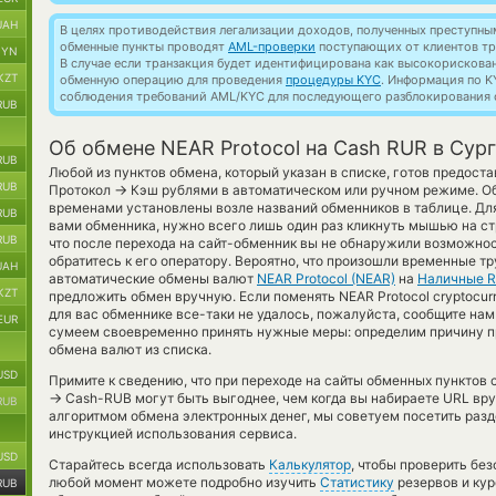
UAH
В целях противодействия легализации доходов, полученных преступны
обменные пункты проводят
AML-проверки
поступающих от клиентов тр
BYN
В случае если транзакция будет идентифицирована как высокорискова
KZT
обменную операцию для проведения
процедуры KYC
. Информация по K
соблюдения требований AML/KYC для последующего разблокирования с
RUB
Об обмене NEAR Protocol на Cash RUR в Сур
RUB
Любой из пунктов обмена, который указан в списке, готов предос
RUB
→
Протокол
Кэш рублями в автоматическом или ручном режиме. Об
временами установлены возле названий обменников в таблице. Для
RUB
вами обменника, нужно всего лишь один раз кликнуть мышью на стр
RUB
что после перехода на сайт-обменник вы не обнаружили возможно
обратитесь к его оператору. Вероятно, что произошли временные т
UAH
автоматические обмены валют
NEAR Protocol (NEAR)
на
Наличные 
KZT
предложить обмен вручную. Если поменять NEAR Protocol cryptocur
для вас обменнике все-таки не удалось, пожалуйста, сообщите на
EUR
сумеем своевременно принять нужные меры: определим причину п
обмена валют из списка.
USD
Примите к сведению, что при переходе на сайты обменных пунктов
→
Cash-RUB могут быть выгоднее, чем когда вы набираете URL вру
RUB
алгоритмом обмена электронных денег, мы советуем посетить разд
инструкцией использования сервиса.
USD
Старайтесь всегда использовать
Калькулятор
, чтобы проверить бе
любой момент можете подробно изучить
Статистику
резервов и кур
RUB