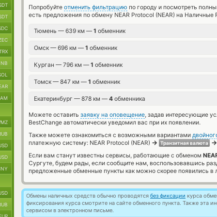
SDT
Попробуйте
отменить фильтрацию
по городу и посмотреть полны
есть предложения по обмену NEAR Protocol (NEAR) на Наличные 
SDT
SDC
Тюмень — 639 км —
1
обменник
ZEC
Омск — 696 км —
1
обменник
TRX
BNB
Курган — 796 км —
1
обменник
SOL
Томск — 847 км —
1
обменник
EAR
RAM
Екатеринбург — 878 км —
4
обменника
Можете оставить
заявку на оповещение
, задав интересующие у
BestChange автоматически уведомил вас при их появлении.
MZ
RUB
Также можете ознакомиться с возможными вариантами
двойног
→
→
платежную систему: NEAR Protocol (NEAR)
Транзитная валюта
USD
Если вам станут известны сервисы, работающие с обменом
NEAR
USD
Сургуте, будем рады, если сообщите нам, воспользовавшись раз
CNY
предложенные обменные пункты как можно скорее появились в л
USD
Обмены наличных средств обычно проводятся
без фиксации
курса обмен
фиксирования курса смотрите на сайте обменного пункта. Также эта 
RUB
сервисом в электронном письме.
EUR