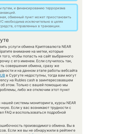
м путем, и финансированию терроризма
анзакций.
нная, обменный пункт может приостановить
YC необходима исключительно в целях
редств, отправленных в транзакции.
гуте
тавить услуги обмена Криптовалюта NEAR
ратите внимание на метки, которые
 того, чтобы попасть на сайт выбранного
очку с его именем. Если случилось так,
сть совершения обмена, сразу же
рудности и на данном этапе работы вебсайта
RUB
в Сургуте недоступны, тогда вам могут
rency на Rubles cash в заинтересовавшем
м об этом. Только с вашей помощью мы
роблемы, либо же отключим этот пункт
 с нашей системы мониторинга, курсы NEAR
чную. Если у вас возникают трудности с
ел FAQ и воспользоваться подробной
зошибочность производимого обмена. Вы в
сов. Если же вы не обнаружили в рейтинге