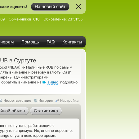
На новый сайт
шаем оценить!
769
Обменников:
616
Обновление:
23:51:55
тнерам
Помощь
FAQ
Контакты
UB в Сургуте
→
ocol (NEAR)
Наличные RUB по самым
елять внимание и резерву валюты Cash
оверены администраторами.
 обратить внимание на
видео
, подробно
Несоответствие
История
Настройка
йной обмен
Статистика
енные пункты, работающие с
ргуте напрямую. Но, вполне вероятно,
ange спустя некоторое время.