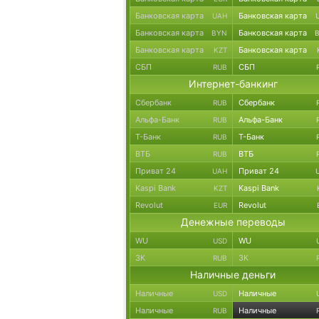
Банковская карта
Банковская карта
UAH
Банковская карта
Банковская карта
BYN
Банковская карта
Банковская карта
KZT
СБП
СБП
RUB
Интернет-банкинг
Сбербанк
Сбербанк
RUB
Альфа-Банк
Альфа-Банк
RUB
Т-Банк
Т-Банк
RUB
ВТБ
ВТБ
RUB
Приват 24
Приват 24
UAH
Kaspi Bank
Kaspi Bank
KZT
Revolut
Revolut
EUR
Денежные переводы
WU
WU
USD
ЗК
ЗК
RUB
Наличные деньги
Наличные
Наличные
USD
Наличные
Наличные
RUB