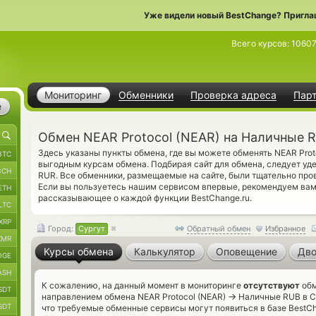
Уже видели новый BestChange? Пригла
Всего курсов:
1060
Мониторинг
Обменники
Проверка адреса
Пар
е
Обмен NEAR Protocol (NEAR) на Наличные R
Здесь указаны пункты обмена, где вы можете обменять NEAR Prot
BTC
выгодным курсам обмена. Подбирая сайт для обмена, следует уд
BCH
RUR. Все обменники, размещаемые на сайте, были тщательно пр
Если вы пользуетесь нашим сервисом впервые, рекомендуем вам
ETH
рассказывающее о каждой функции BestChange.ru.
LTC
XRP
Город:
Сургут
Обратный обмен
Избранное
XMR
Курсы обмена
Калькулятор
Оповещение
Дво
OGE
ASH
К сожалению, на данный момент в мониторинге
отсутствуют
обм
SDT
→
направлением обмена NEAR Protocol (NEAR)
Наличные RUB в Су
SDT
что требуемые обменные сервисы могут появиться в базе BestCh