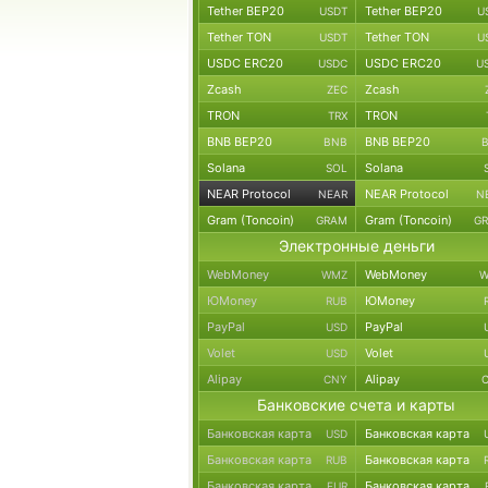
Tether BEP20
Tether BEP20
USDT
U
Tether TON
Tether TON
USDT
U
USDC ERC20
USDC ERC20
USDC
U
Zcash
Zcash
ZEC
TRON
TRON
TRX
BNB BEP20
BNB BEP20
BNB
Solana
Solana
SOL
NEAR Protocol
NEAR Protocol
NEAR
N
Gram (Toncoin)
Gram (Toncoin)
GRAM
G
Электронные деньги
WebMoney
WebMoney
WMZ
W
ЮMoney
ЮMoney
RUB
PayPal
PayPal
USD
Volet
Volet
USD
Alipay
Alipay
CNY
Банковские счета и карты
Банковская карта
Банковская карта
USD
Банковская карта
Банковская карта
RUB
Банковская карта
Банковская карта
EUR