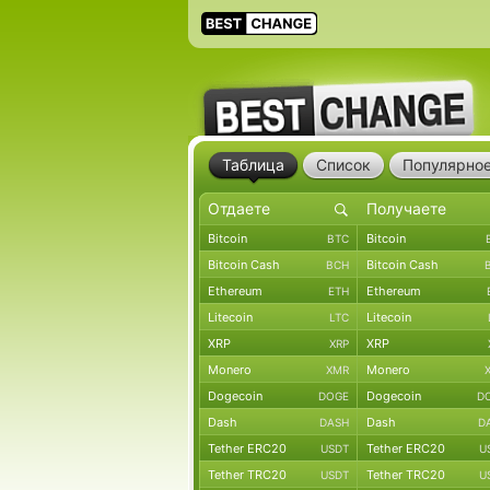
Таблица
Список
Популярно
Bitcoin
Bitcoin
BTC
Bitcoin Cash
Bitcoin Cash
BCH
Ethereum
Ethereum
ETH
Litecoin
Litecoin
LTC
XRP
XRP
XRP
Monero
Monero
XMR
Dogecoin
Dogecoin
DOGE
D
Dash
Dash
DASH
D
Tether ERC20
Tether ERC20
USDT
U
Tether TRC20
Tether TRC20
USDT
U