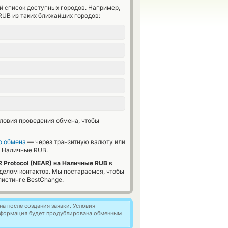
й список доступных городов. Например,
RUB из таких ближайших городов:
словия проведения обмена, чтобы
о обмена
— через транзитную валюту или
Наличные RUB.
 Protocol (NEAR) на Наличные RUB
в
делом контактов. Мы постараемся, чтобы
истинге BestChange.
а после создания заявки. Условия
информация будет продублирована обменным