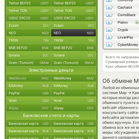
CoinDrop
Tether BEP20
Tether BEP20
USDT
USDT
Cashalot
Tether TON
Tether TON
USDT
USDT
CoinsBlack
USDC ERC20
USDC ERC20
USDC
USDC
Platov
Zcash
Zcash
ZEC
ZEC
Crypik
NEO
NEO
NEO
NEO
LovanPay
TRON
TRON
TRX
TRX
CyberMoney
BNB BEP20
BNB BEP20
BNB
BNB
Solana
Solana
SOL
SOL
Всего по направле
Суммарный резерв
Gram (Toncoin)
Gram (Toncoin)
GRAM
GRAM
Курс обмена
NEO/R
Электронные деньги
WebMoney
WebMoney
WMZ
WMZ
Об обмене M
ЮMoney
ЮMoney
RUB
RUB
Любой из обменных 
→
системе Мир
Кри
PayPal
PayPal
USD
USD
которые иногда рас
Volet
Volet
USD
USD
обменного пункта к
вебсайт обменного 
Alipay
Alipay
CNY
CNY
консультанту сайта
Банковские счета и карты
вебсайта автомати
обмен вручную. Есл
Банковская карта
Банковская карта
USD
USD
обмена все же не 
Банковская карта
Банковская карта
RUB
RUB
меры: обсуждение п
данного направлен
Банковская карта
Банковская карта
EUR
EUR