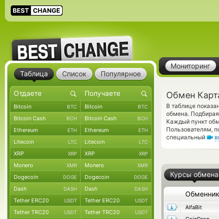
Мониторинг
Таблица
Список
Популярное
Обмен Карт
В таблице показа
Bitcoin
Bitcoin
BTC
BTC
обмена. Подбирая
Bitcoin Cash
Bitcoin Cash
BCH
BCH
Каждый пункт обм
Пользователям, п
Ethereum
Ethereum
ETH
ETH
специальный
в
Litecoin
Litecoin
LTC
LTC
XRP
XRP
XRP
XRP
Monero
Monero
XMR
XMR
Курсы обмена
Dogecoin
Dogecoin
DOGE
DOGE
Dash
Dash
DASH
DASH
Обменни
Tether ERC20
Tether ERC20
USDT
USDT
AlfaBit
Tether TRC20
Tether TRC20
USDT
USDT