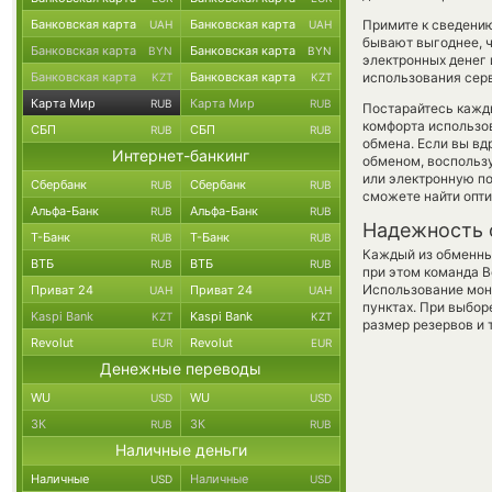
Банковская карта
Банковская карта
Примите к сведению
UAH
UAH
бывают выгоднее, ч
Банковская карта
Банковская карта
BYN
BYN
электронных денег 
Банковская карта
Банковская карта
использования сер
KZT
KZT
Карта Мир
Карта Мир
RUB
RUB
Постарайтесь кажд
комфорта использов
СБП
СБП
RUB
RUB
обмена. Если вы вд
Интернет-банкинг
обменом, воспольз
или электронную по
Сбербанк
Сбербанк
RUB
RUB
сможете найти опти
Альфа-Банк
Альфа-Банк
RUB
RUB
Надежность 
Т-Банк
Т-Банк
RUB
RUB
Каждый из обменны
ВТБ
ВТБ
RUB
RUB
при этом команда 
Использование мон
Приват 24
Приват 24
UAH
UAH
пунктах. При выбор
Kaspi Bank
Kaspi Bank
KZT
KZT
размер резервов и 
Revolut
Revolut
EUR
EUR
Денежные переводы
WU
WU
USD
USD
ЗК
ЗК
RUB
RUB
Наличные деньги
Наличные
Наличные
USD
USD