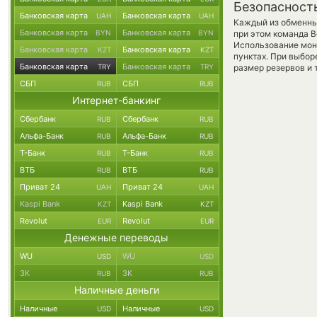
Безопасност
Банковская карта
Банковская карта
UAH
UAH
Каждый из обменны
Банковская карта
Банковская карта
BYN
BYN
при этом команда 
Использование мон
Банковская карта
Банковская карта
KZT
KZT
пунктах. При выбор
Банковская карта
Банковская карта
TRY
TRY
размер резервов и 
СБП
СБП
RUB
RUB
Интернет-банкинг
Сбербанк
Сбербанк
RUB
RUB
Альфа-Банк
Альфа-Банк
RUB
RUB
Т-Банк
Т-Банк
RUB
RUB
ВТБ
ВТБ
RUB
RUB
Приват 24
Приват 24
UAH
UAH
Kaspi Bank
Kaspi Bank
KZT
KZT
Revolut
Revolut
EUR
EUR
Денежные переводы
WU
WU
USD
USD
ЗК
ЗК
RUB
RUB
Наличные деньги
Наличные
Наличные
USD
USD