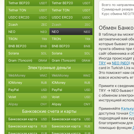
Tether BEP20
Tether BEP20
USDT
USDT
Всего по направле
Суммарный резерв
Tether TON
Tether TON
USDT
USDT
Курс обмена
NEO/T
USDC ERC20
USDC ERC20
USDC
USDC
Zcash
Zcash
ZEC
ZEC
Обмен Банко
NEO
NEO
NEO
NEO
В таблице вы может
TRON
TRON
автоматический обм
TRX
TRX
которые бывают рас
BNB BEP20
BNB BEP20
BNB
BNB
пункта обмена при 
Solana
Solana
сайт обменника и о
SOL
SOL
Иногда происходят 
Gram (Toncoin)
Gram (Toncoin)
GRAM
GRAM
TRY
на
NEO (NEO)
пр
Электронные деньги
card in Turkish Lir
Это поможет нам с
WebMoney
WebMoney
WMZ
WMZ
вовсе исключить ег
ЮMoney
ЮMoney
RUB
RUB
Примите к сведению
PayPal
PayPal
USD
USD
→
TRY
NEO бывают и
с обменом электрон
Volet
Volet
USD
USD
инструкцией испол
Alipay
Alipay
CNY
CNY
Применяйте
Кальку
Банковские счета и карты
доступна точная
Ст
подходящий вам кур
Банковская карта
Банковская карта
USD
USD
благоприятном для 
Банковская карта
Банковская карта
RUB
RUB
помощью функции
Банковская карта
Банковская карта
EUR
EUR