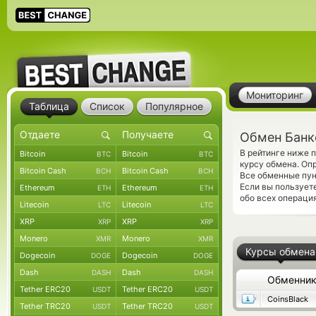
Мониторинг
Таблица
Список
Популярное
Обмен Банк
В рейтинге ниже 
Bitcoin
Bitcoin
BTC
BTC
курсу обмена. Оп
Bitcoin Cash
Bitcoin Cash
BCH
BCH
Все обменные пун
Если вы пользует
Ethereum
Ethereum
ETH
ETH
обо всех операция
Litecoin
Litecoin
LTC
LTC
XRP
XRP
XRP
XRP
Monero
Monero
XMR
XMR
Курсы обмена
Dogecoin
Dogecoin
DOGE
DOGE
Dash
Dash
DASH
DASH
Обменни
Tether ERC20
Tether ERC20
USDT
USDT
CoinsBlack
Tether TRC20
Tether TRC20
USDT
USDT