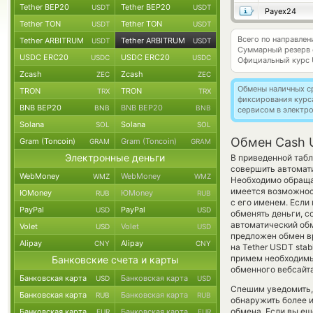
Tether BEP20
Tether BEP20
USDT
USDT
Payex24
Tether TON
Tether TON
USDT
USDT
Всего по направле
Tether ARBITRUM
Tether ARBITRUM
USDT
USDT
Суммарный резерв
USDC ERC20
USDC ERC20
USDC
USDC
Официальный курс
Zcash
Zcash
ZEC
ZEC
Обмены наличных с
TRON
TRON
TRX
TRX
фиксирования курс
BNB BEP20
BNB BEP20
BNB
BNB
сервисом в электр
Solana
Solana
SOL
SOL
Обмен Cash 
Gram (Toncoin)
Gram (Toncoin)
GRAM
GRAM
Электронные деньги
В приведенной табл
совершить автомат
WebMoney
WebMoney
WMZ
WMZ
Необходимо обращат
имеется возможнос
ЮMoney
ЮMoney
RUB
RUB
с его именем. Если
PayPal
PayPal
USD
USD
обменять деньги, с
автоматический о
Volet
Volet
USD
USD
предложен обмен вр
Alipay
Alipay
CNY
CNY
на Tether USDT stab
примем необходимы
Банковские счета и карты
обменного вебсайта
Банковская карта
Банковская карта
USD
USD
Спешим уведомить,
Банковская карта
Банковская карта
RUB
RUB
обнаружить более 
обмена. Если вы ещ
Банковская карта
Банковская карта
EUR
EUR