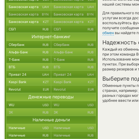
нашей системы мони
Банковская карта
Банковская карта
UAH
UAH
Для правильного по
Банковская карта
Банковская карта
BYN
BYN
услугам всегда до
Банковская карта
Банковская карта
KZT
KZT
воспользуйтесь фу
получите сообщение
СБП
СБП
RUB
RUB
обмен
вы найдете п
Интернет-банкинг
Надежность 
Сбербанк
Сбербанк
RUB
RUB
Каждый из обменны
Альфа-Банк
Альфа-Банк
RUB
RUB
при этом команда 
Использование мон
Т-Банк
Т-Банк
RUB
RUB
пунктах. При выбор
ВТБ
ВТБ
RUB
RUB
размер резервов и 
Приват 24
Приват 24
UAH
UAH
Выберите по
Kaspi Bank
Kaspi Bank
KZT
KZT
Обменные пункты по
Revolut
Revolut
EUR
EUR
странах, например:
разных городах мог
Денежные переводы
удобнее ввести или
WU
WU
USD
USD
ЗК
ЗК
RUB
RUB
Наличные деньги
Наличные
Наличные
USD
USD
Наличные
Наличные
RUB
RUB