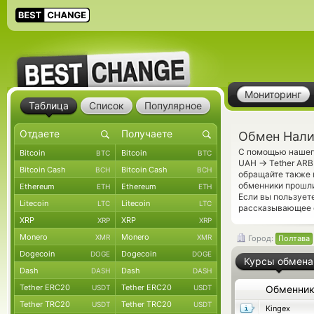
Мониторинг
Таблица
Список
Популярное
Обмен Нали
С помощью нашего
Bitcoin
Bitcoin
BTC
BTC
→
UAH
Tether ARB
Bitcoin Cash
Bitcoin Cash
BCH
BCH
обращайте также 
обменники прошли
Ethereum
Ethereum
ETH
ETH
Если вы пользует
Litecoin
Litecoin
LTC
LTC
рассказывающее о
XRP
XRP
XRP
XRP
Monero
Monero
XMR
XMR
Город:
Полтава
Dogecoin
Dogecoin
DOGE
DOGE
Курсы обмена
Dash
Dash
DASH
DASH
Tether ERC20
Tether ERC20
USDT
USDT
Обменни
Tether TRC20
Tether TRC20
USDT
USDT
Kingex