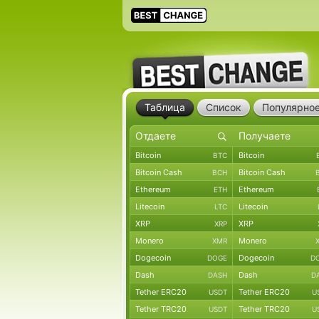
Таблица
Список
Популярно
Bitcoin
Bitcoin
BTC
Bitcoin Cash
Bitcoin Cash
BCH
Ethereum
Ethereum
ETH
Litecoin
Litecoin
LTC
XRP
XRP
XRP
Monero
Monero
XMR
Dogecoin
Dogecoin
DOGE
D
Dash
Dash
DASH
D
Tether ERC20
Tether ERC20
USDT
U
Tether TRC20
Tether TRC20
USDT
U