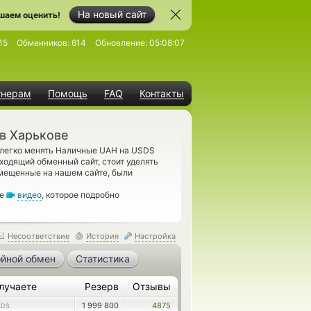
На новый сайт
шаем оценить!
15
Обменников:
614
Обновление:
05:08:07
тнерам
Помощь
FAQ
Контакты
в Харькове
 легко менять Наличные UAH на USDS
ходящий обменный сайт, стоит уделять
змещенные на нашем сайте, были
те
видео
, которое подробно
Несоответствие
История
Настройка
йной обмен
Статистика
лучаете
Резерв
Отзывы
1 999 800
4875
SDS