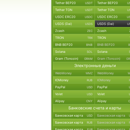
Tether BEP20
Tether BEP20
USDT
U
Tether TON
Tether TON
USDT
U
USDC ERC20
USDC ERC20
USDC
U
USDS (Dai)
USDS (Dai)
USDS
U
Zcash
Zcash
ZEC
TRON
TRON
TRX
BNB BEP20
BNB BEP20
BNB
Solana
Solana
SOL
Gram (Toncoin)
Gram (Toncoin)
GRAM
G
Электронные деньги
WebMoney
WebMoney
WMZ
W
ЮMoney
ЮMoney
RUB
PayPal
PayPal
USD
Volet
Volet
USD
Alipay
Alipay
CNY
Банковские счета и карты
Банковская карта
Банковская карта
USD
Банковская карта
Банковская карта
RUB
Банковская карта
Банковская карта
EUR