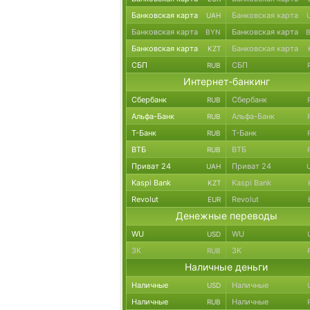
Банковская карта
Банковская карта
UAH
Банковская карта
Банковская карта
BYN
Банковская карта
Банковская карта
KZT
СБП
СБП
RUB
Интернет-банкинг
Сбербанк
Сбербанк
RUB
Альфа-Банк
Альфа-Банк
RUB
Т-Банк
Т-Банк
RUB
ВТБ
ВТБ
RUB
Приват 24
Приват 24
UAH
Kaspi Bank
Kaspi Bank
KZT
Revolut
Revolut
EUR
Денежные переводы
WU
WU
USD
ЗК
ЗК
RUB
Наличные деньги
Наличные
Наличные
USD
Наличные
Наличные
RUB