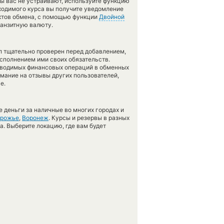
сы вас не устраивают, используйте функцию
бходимого курса вы получите уведомление
нктов обмена, с помощью функции
Двойной
ранзитную валюту.
л тщательно проверен перед добавлением,
сполнением ими своих обязательств.
оводимых финансовых операций в обменных
имание на отзывы других пользователей,
е.
 деньги за наличные во многих городах и
орожье
,
Воронеж
. Курсы и резервы в разных
а. Выберите локацию, где вам будет