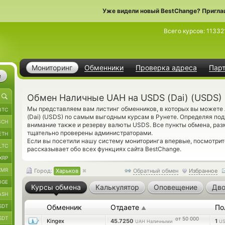
Уже видели новый BestChange? Пригла
Всего курсов:
11332
Мониторинг
Обменники
Проверка адреса
Пар
е
Обмен Наличные UAH на USDS (Dai) (USDS) 
Мы представляем вам листинг обменников, в которых вы можете
BTC
(Dai) (USDS) по самым выгодным курсам в Рунете. Определяя под
BCH
внимание также и резерву валюты USDS. Все пункты обмена, ра
тщательно проверены администраторами.
ETH
Если вы посетили нашу систему мониторинга впервые, посмотри
LTC
рассказывает обо всех функциях сайта BestChange.
XRP
XMR
Город:
Харьков
Обратный обмен
Избранное
OGE
Курсы обмена
Калькулятор
Оповещение
Дво
ASH
SDT
Обменник
Отдаете
По
▲
SDT
от 50 000
Kingex
45.7250
1
UAH Наличными
U