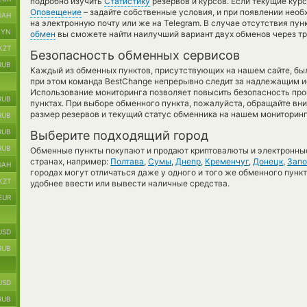
подробно изучить
Статистику
резервов и курсов. Если текущие кур
Оповещение
– задайте собственные условия, и при появлении нео
UAH
на электронную почту или же на Telegram. В случае отсутствия пу
BYN
обмен
вы сможете найти наилучший вариант двух обменов через т
KZT
Безопасность обменных сервисов
RUB
Каждый из обменных пунктов, присутствующих на нашем сайте, бы
при этом команда BestChange непрерывно следит за надлежащим и
Использование мониторинга позволяет повысить безопасность пр
RUB
пунктах. При выборе обменного пункта, пожалуйста, обращайте вн
размер резервов и текущий статус обменника на нашем мониторинг
RUB
RUB
Выберите подходящий город
RUB
Обменные пункты покупают и продают криптовалюты и электронные
странах, например:
Полтава
,
Сумы
,
Днепр
,
Кременчуг
,
Донецк
,
Зап
UAH
городах могут отличаться даже у одного и того же обменного пункт
KZT
удобнее ввести или вывести наличные средства.
EUR
USD
RUB
USD
RUB