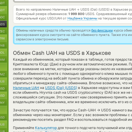
SDT
Всего по направлению Наличные UAH
USDS (Dai) (USDS) в Харькове 
→
SDT
Суммарный резерв обменников:
1 999 800
USDS.
Средневзвешенный ку
SDC
Официальный курс
USD/UAH
от
Нацбанка Украины
на текущее время со
SDS
Обмены наличных средств обычно проводятся
без фиксации
курса обмен
ZEC
фиксирования курса смотрите на сайте обменного пункта. Также эта 
TRX
сервисом в электронном письме.
BNB
Обмен Cash UAH на USDS в Харькове
SOL
Каждый из обменников, который показан в таблице, готов предост
RAM
Криптовалюта Юсдс (Даи) в ручном или автоматическом режиме. П
свое внимание на метки, которые иногда указаны около их названий
любого обменного пункта с помощью однократного клика мышью по
MZ
совершили переход на вебсайт пункта обмена и обнаружили затруд
RUB
обратиться к менеджеру сайта-обменника. Вполне возможно, что 
Наличные UAH
на
USDS (Dai) (USDS)
в Харькове недоступны и вам 
USD
если обменять Hryvnia cash на USDS cryptocurrency (DAI) все же н
USD
сложившейся ситуации. Это поможет нам своевременно принять м
владельцем сайта-обменника, или же временно исключить его из с
CNY
→
Зачастую получается так, что курсы Cash-UAH
USDS намного выг
обменника через наш мониторинг. Если у вас возникли проблемы с
USD
рекомендуем посетить раздел FAQ и воспользоваться подробной ин
RUB
Применяйте
Калькулятор
для точного подсчета получаемой или от
EUR