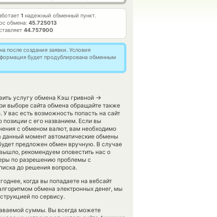
работает
1
надежный обменный пункт.
рс обмена:
45.725013
ставляет
44.757900
а после создания заявки. Условия
информация будет продублирована обменным
→
авить услугу обмена Кэш гривной
ри выборе сайта обмена обращайте также
. У вас есть возможность попасть на сайт
 позиции с его названием. Если вы
нения с обменом валют, вам необходимо
на данный момент автоматические обмены
будет предложен обмен вручную. В случае
е вышло, рекомендуем оповестить нас о
еры по разрешению проблемы с
писка до решения вопроса.
однее, когда вы попадаете на вебсайт
 алгоритмом обмена электронных денег, мы
струкцией по сервису.
даваемой суммы. Вы всегда можете