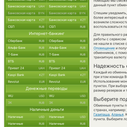
помощью мы сможем
данный пункт обмен
Банковская карта
Банковская карта
UAH
UAH
Спешим уведомить,
Банковская карта
Банковская карта
BYN
BYN
более интересный 
Банковская карта
Банковская карта
KZT
KZT
возникли сложности
воспользоваться по
СБП
СБП
RUB
RUB
Интернет-банкинг
Для правильного ра
работы с сервисом 
Сбербанк
Сбербанк
RUB
RUB
не нашли в списке 
Альфа-Банк
Альфа-Банк
RUB
RUB
Оповещение
и полу
обменников, с пом
Т-Банк
Т-Банк
RUB
RUB
транзитную валюту
ВТБ
ВТБ
RUB
RUB
Надежность 
Приват 24
Приват 24
UAH
UAH
Каждый из обменны
Kaspi Bank
Kaspi Bank
KZT
KZT
при этом команда 
Использование мон
Revolut
Revolut
EUR
EUR
пунктах. При выбор
Денежные переводы
размер резервов и 
WU
WU
USD
USD
Выберите по
ЗК
ЗК
RUB
RUB
Обменные пункты по
Наличные деньги
странах, например:
Газипаша
,
Аланья
.
Наличные
Наличные
USD
USD
пункта. Выберите л
Наличные
Наличные
RUB
RUB