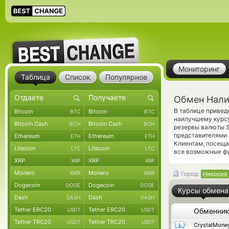
Мониторинг
Таблица
Список
Популярное
Обмен Налич
В таблице привед
Bitcoin
Bitcoin
BTC
BTC
наилучшему курсу
Bitcoin Cash
Bitcoin Cash
BCH
BCH
резервы валюты S
представителями
Ethereum
Ethereum
ETH
ETH
Клиентам, посещ
Litecoin
Litecoin
LTC
LTC
все возможные фу
XRP
XRP
XRP
XRP
Monero
Monero
XMR
XMR
Город:
Никосия
Dogecoin
Dogecoin
DOGE
DOGE
Курсы обмена
Dash
Dash
DASH
DASH
Tether ERC20
Tether ERC20
USDT
USDT
Обменни
Tether TRC20
Tether TRC20
USDT
USDT
CrystalMone