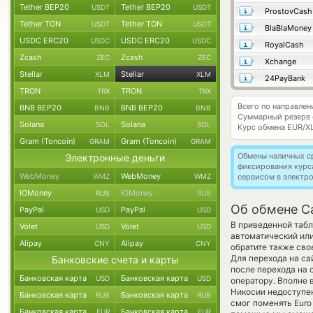
Tether BEP20
Tether BEP20
USDT
USDT
ProstovCash
Tether TON
Tether TON
USDT
USDT
BlaBlaMoney
USDC ERC20
USDC ERC20
USDC
USDC
RoyalCash
Zcash
Zcash
ZEC
ZEC
Xchange
Stellar
Stellar
XLM
XLM
24PayBank
TRON
TRON
TRX
TRX
Всего по направле
BNB BEP20
BNB BEP20
BNB
BNB
Суммарный резерв
Solana
Solana
SOL
SOL
Курс обмена
EUR/X
Gram (Toncoin)
Gram (Toncoin)
GRAM
GRAM
Обмены наличных с
Электронные деньги
фиксирования курс
WebMoney
WebMoney
WMZ
WMZ
сервисом в электр
ЮMoney
ЮMoney
RUB
RUB
Об обмене Ca
PayPal
PayPal
USD
USD
В приведенной табл
Volet
Volet
USD
USD
автоматический ил
Alipay
Alipay
CNY
CNY
обратите также сво
Для перехода на са
Банковские счета и карты
после перехода на 
Банковская карта
Банковская карта
USD
USD
оператору. Вполне 
Никосии недоступен
Банковская карта
Банковская карта
RUB
RUB
смог поменять Euro 
Банковская карта
Банковская карта
EUR
EUR