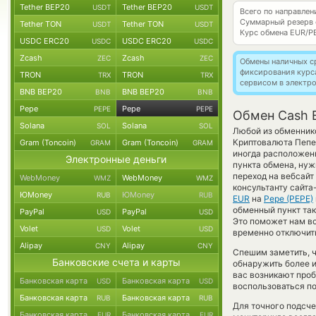
Tether BEP20
Tether BEP20
USDT
USDT
Всего по направле
Суммарный резерв
Tether TON
Tether TON
USDT
USDT
Курс обмена
EUR/P
USDC ERC20
USDC ERC20
USDC
USDC
Zcash
Zcash
ZEC
ZEC
Обмены наличных с
фиксирования курс
TRON
TRON
TRX
TRX
сервисом в электр
BNB BEP20
BNB BEP20
BNB
BNB
Pepe
Pepe
PEPE
PEPE
Обмен Cash E
Solana
Solana
SOL
SOL
Любой из обменнико
Криптовалюта Пепе 
Gram (Toncoin)
Gram (Toncoin)
GRAM
GRAM
иногда расположены
Электронные деньги
пункта обмена, нуж
переход на вебсайт
WebMoney
WebMoney
WMZ
WMZ
консультанту сайта
ЮMoney
ЮMoney
RUB
RUB
EUR
на
Pepe (PEPE)
обменный пункт так 
PayPal
PayPal
USD
USD
Это поможет нам в
Volet
Volet
USD
USD
временно отключить
Alipay
Alipay
CNY
CNY
Спешим заметить, 
Банковские счета и карты
обнаружить более 
вас возникают проб
Банковская карта
Банковская карта
USD
USD
воспользоваться по
Банковская карта
Банковская карта
RUB
RUB
Для точного подсче
Банковская карта
Банковская карта
EUR
EUR