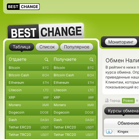
Мониторинг
Таблица
Список
Популярное
Обмен Налич
В рейтинге ниже
Bitcoin
Bitcoin
BTC
BTC
курса обмена. Оп
Bitcoin Cash
Bitcoin Cash
BCH
BCH
приведенные наш
Клиентам, которы
Ethereum
Ethereum
ETH
ETH
показывающий все
Litecoin
Litecoin
LTC
LTC
XRP
XRP
XRP
XRP
Город:
Ровно
Monero
Monero
XMR
XMR
Курсы обмена
Dogecoin
Dogecoin
DOGE
DOGE
Dash
Dash
DASH
DASH
Обменни
Tether ERC20
Tether ERC20
USDT
USDT
Kingex
Tether TRC20
Tether TRC20
USDT
USDT