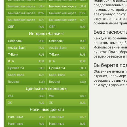
мониторинге всегд
предоставленные н
Банковская карта
Банковская карта
UAH
UAH
помощью которой и
Банковская карта
Банковская карта
BYN
BYN
электронную почту 
отсутствия пункто
Банковская карта
Банковская карта
KZT
KZT
обменов через тра
СБП
СБП
RUB
RUB
Безопасност
Интернет-банкинг
Каждый из обменны
Сбербанк
Сбербанк
RUB
RUB
при этом команда 
Использование мон
Альфа-Банк
Альфа-Банк
RUB
RUB
пунктах. При выбор
Т-Банк
Т-Банк
RUB
RUB
размер резервов и 
ВТБ
ВТБ
RUB
RUB
Выберите по
Приват 24
Приват 24
UAH
UAH
Обменные пункты по
Kaspi Bank
Kaspi Bank
KZT
KZT
странах, например:
резервы в разных г
Revolut
Revolut
EUR
EUR
вам будет удобнее 
Денежные переводы
WU
WU
USD
USD
ЗК
ЗК
RUB
RUB
Наличные деньги
Наличные
Наличные
USD
USD
Наличные
Наличные
RUB
RUB