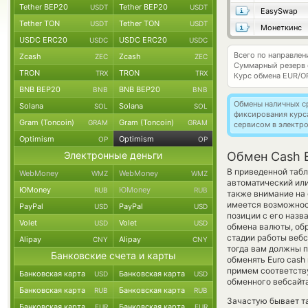
Tether BEP20
Tether BEP20
USDT
USDT
EasySwap
Tether TON
Tether TON
USDT
USDT
Монеткинс
USDC ERC20
USDC ERC20
USDC
USDC
Всего по направле
Zcash
Zcash
ZEC
ZEC
Суммарный резерв
TRON
TRON
TRX
TRX
Курс обмена
EUR/O
BNB BEP20
BNB BEP20
BNB
BNB
Обмены наличных с
Solana
Solana
SOL
SOL
фиксирования курс
Gram (Toncoin)
Gram (Toncoin)
GRAM
GRAM
сервисом в электр
Optimism
Optimism
OP
OP
Электронные деньги
Обмен Cash E
В приведенной табл
WebMoney
WebMoney
WMZ
WMZ
автоматический ил
ЮMoney
ЮMoney
RUB
RUB
также внимание на 
имеется возможнос
PayPal
PayPal
USD
USD
позиции с его назв
Volet
Volet
USD
USD
обмена валюты, обр
стадии работы веб
Alipay
Alipay
CNY
CNY
тогда вам должны п
Банковские счета и карты
обменять Euro cash 
примем соответств
Банковская карта
Банковская карта
USD
USD
обменного вебсайта
Банковская карта
Банковская карта
RUB
RUB
Зачастую бывает т
Банковская карта
Банковская карта
EUR
EUR