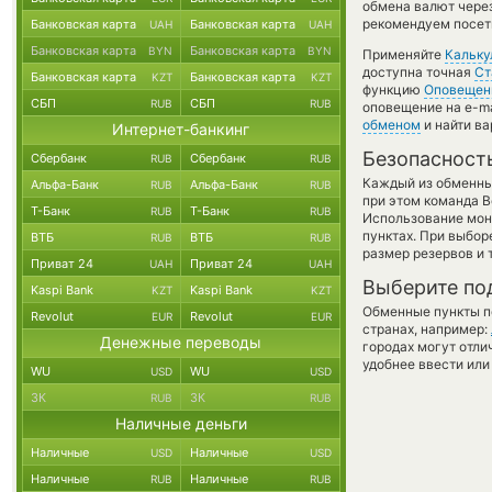
обмена валют через
рекомендуем посети
Банковская карта
Банковская карта
UAH
UAH
Банковская карта
Банковская карта
BYN
BYN
Применяйте
Кальку
доступна точная
Ст
Банковская карта
Банковская карта
KZT
KZT
функцию
Оповещен
СБП
СБП
RUB
RUB
оповещение на e-ma
обменом
и найти в
Интернет-банкинг
Безопасност
Сбербанк
Сбербанк
RUB
RUB
Каждый из обменны
Альфа-Банк
Альфа-Банк
RUB
RUB
при этом команда 
Т-Банк
Т-Банк
RUB
RUB
Использование мон
пунктах. При выбор
ВТБ
ВТБ
RUB
RUB
размер резервов и 
Приват 24
Приват 24
UAH
UAH
Выберите по
Kaspi Bank
Kaspi Bank
KZT
KZT
Обменные пункты по
Revolut
Revolut
EUR
EUR
странах, например:
Денежные переводы
городах могут отли
удобнее ввести или
WU
WU
USD
USD
ЗК
ЗК
RUB
RUB
Наличные деньги
Наличные
Наличные
USD
USD
Наличные
Наличные
RUB
RUB