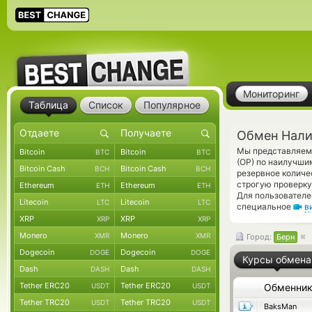
Мониторинг
Таблица
Список
Популярное
Обмен Налич
Мы представляем 
Bitcoin
Bitcoin
BTC
BTC
(OP) по наилучши
Bitcoin Cash
Bitcoin Cash
BCH
BCH
резервное количе
строгую проверку
Ethereum
Ethereum
ETH
ETH
Для пользователе
Litecoin
Litecoin
LTC
LTC
специальное
в
XRP
XRP
XRP
XRP
Monero
Monero
XMR
XMR
Город:
Берн
Dogecoin
Dogecoin
DOGE
DOGE
Курсы обмена
Dash
Dash
DASH
DASH
Tether ERC20
Tether ERC20
USDT
USDT
Обменни
Tether TRC20
Tether TRC20
USDT
USDT
BaksMan