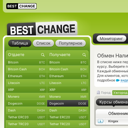
Мониторинг
Таблица
Список
Популярное
Обмен Нали
В списке ниже п
Bitcoin
Bitcoin
BTC
BTC
курсу. Выберите 
Bitcoin Cash
Bitcoin Cash
BCH
BCH
Каждый обменный 
Для клиентов, ко
Ethereum
Ethereum
ETH
ETH
подробное
вид
Litecoin
Litecoin
LTC
LTC
XRP
XRP
XRP
XRP
Город:
Ужгород
Monero
Monero
XMR
XMR
Курсы обмена
Dogecoin
Dogecoin
DOGE
DOGE
Dash
Dash
DASH
DASH
Обменни
Tether ERC20
Tether ERC20
USDT
USDT
Kingex
Tether TRC20
Tether TRC20
USDT
USDT