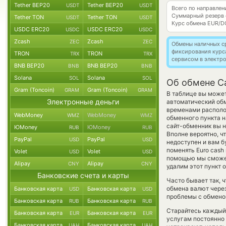
Tether BEP20
Tether BEP20
USDT
USDT
Всего по направле
Суммарный резерв
Tether TON
Tether TON
USDT
USDT
Курс обмена
EUR/D
USDC ERC20
USDC ERC20
USDC
USDC
Zcash
Zcash
ZEC
ZEC
Обмены наличных с
фиксирования курс
TRON
TRON
TRX
TRX
сервисом в электр
BNB BEP20
BNB BEP20
BNB
BNB
Solana
Solana
SOL
SOL
Об обмене Ca
Gram (Toncoin)
Gram (Toncoin)
GRAM
GRAM
В таблице вы может
Электронные деньги
автоматический об
временами располож
WebMoney
WebMoney
WMZ
WMZ
обменного пункта н
сайт-обменник вы н
ЮMoney
ЮMoney
RUB
RUB
Вполне вероятно, ч
PayPal
PayPal
USD
USD
недоступен и вам б
поменять Euro cash 
Volet
Volet
USD
USD
помощью мы сможем
Alipay
Alipay
CNY
CNY
удалим этот пункт 
Банковские счета и карты
Часто бывает так, 
обмена валют через
Банковская карта
Банковская карта
USD
USD
проблемы с обменом
Банковская карта
Банковская карта
RUB
RUB
Старайтесь каждый
Банковская карта
Банковская карта
EUR
EUR
услугам постоянно
Банковская карта
Банковская карта
UAH
UAH