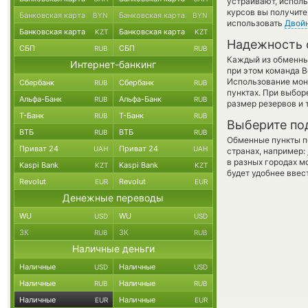
устраивают, испол
курсов вы получите
Банковская карта
Банковская карта
BYN
BYN
использовать
Двой
Банковская карта
Банковская карта
KZT
KZT
Надежность 
СБП
СБП
RUB
RUB
Каждый из обменны
Интернет-банкинг
при этом команда 
Использование мон
Сбербанк
Сбербанк
RUB
RUB
пунктах. При выбор
Альфа-Банк
Альфа-Банк
RUB
RUB
размер резервов и 
Т-Банк
Т-Банк
RUB
RUB
Выберите по
ВТБ
ВТБ
RUB
RUB
Обменные пункты по
Приват 24
Приват 24
UAH
UAH
странах, например:
в разных городах м
Kaspi Bank
Kaspi Bank
KZT
KZT
будет удобнее ввес
Revolut
Revolut
EUR
EUR
Денежные переводы
WU
WU
USD
USD
ЗК
ЗК
RUB
RUB
Наличные деньги
Наличные
Наличные
USD
USD
Наличные
Наличные
RUB
RUB
Наличные
Наличные
EUR
EUR