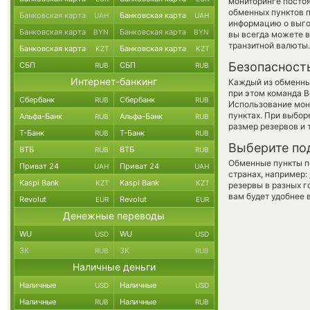
мониторинге посто
обменных пунктов п
Банковская карта
Банковская карта
UAH
UAH
информацию о выгод
Банковская карта
Банковская карта
BYN
BYN
вы всегда можете 
транзитной валюты.
Банковская карта
Банковская карта
KZT
KZT
Безопасност
СБП
СБП
RUB
RUB
Интернет-банкинг
Каждый из обменны
при этом команда 
Сбербанк
Сбербанк
RUB
RUB
Использование мон
пунктах. При выбор
Альфа-Банк
Альфа-Банк
RUB
RUB
размер резервов и 
Т-Банк
Т-Банк
RUB
RUB
Выберите по
ВТБ
ВТБ
RUB
RUB
Обменные пункты по
Приват 24
Приват 24
UAH
UAH
странах, например:
Kaspi Bank
Kaspi Bank
KZT
KZT
резервы в разных г
вам будет удобнее 
Revolut
Revolut
EUR
EUR
Денежные переводы
WU
WU
USD
USD
ЗК
ЗК
RUB
RUB
Наличные деньги
Наличные
Наличные
USD
USD
Наличные
Наличные
RUB
RUB