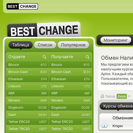
Мониторинг
Таблица
Список
Популярное
Обмен Налич
Мы предлагаем ва
Bitcoin
Bitcoin
BTC
BTC
наилучшим курсам
Bitcoin Cash
Bitcoin Cash
BCH
BCH
Aptos. Каждый об
Пользователям, 
Ethereum
Ethereum
ETH
ETH
показывающий все
Litecoin
Litecoin
LTC
LTC
XRP
XRP
XRP
XRP
Город:
Киев
Monero
Monero
XMR
XMR
Курсы обмена
Dogecoin
Dogecoin
DOGE
DOGE
Dash
Dash
DASH
DASH
Обменни
Tether ERC20
Tether ERC20
USDT
USDT
Kingex
Tether TRC20
Tether TRC20
USDT
USDT