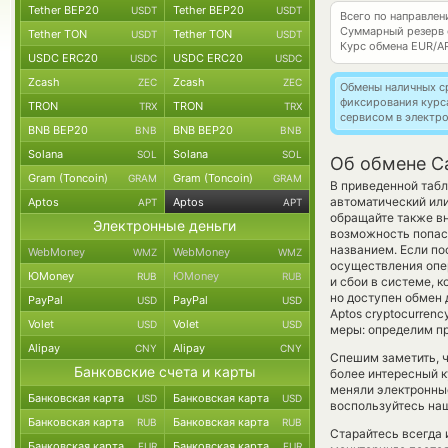
Tether BEP20
Tether BEP20
USDT
USDT
Всего по направле
Суммарный резерв
Tether TON
Tether TON
USDT
USDT
Курс обмена
EUR/A
USDC ERC20
USDC ERC20
USDC
USDC
Zcash
Zcash
ZEC
ZEC
Обмены наличных с
фиксирования курс
TRON
TRON
TRX
TRX
сервисом в электр
BNB BEP20
BNB BEP20
BNB
BNB
Solana
Solana
SOL
SOL
Об обмене Ca
Gram (Toncoin)
Gram (Toncoin)
GRAM
GRAM
В приведенной табл
автоматический ил
Aptos
Aptos
APT
APT
обращайте также вн
Электронные деньги
возможность попас
названием. Если по
WebMoney
WebMoney
WMZ
WMZ
осуществления опе
ЮMoney
ЮMoney
RUB
RUB
и сбои в системе, 
но доступен обмен 
PayPal
PayPal
USD
USD
Aptos cryptocurren
Volet
Volet
USD
USD
меры: определим пр
Alipay
Alipay
CNY
CNY
Спешим заметить, 
Банковские счета и карты
более интересный 
меняли электронные
Банковская карта
Банковская карта
USD
USD
воспользуйтесь наш
Банковская карта
Банковская карта
RUB
RUB
Старайтесь всегда
Банковская карта
Банковская карта
EUR
EUR