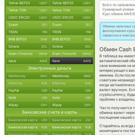
Tether BEP20
Tether BEP20
USDT
USDT
Всего по направле
Суммарный резерв
Tether TON
Tether TON
USDT
USDT
Курс обмена
AAVE/
USDC ERC20
USDC ERC20
USDC
USDC
Zcash
Zcash
ZEC
ZEC
Обмены наличных с
фиксирования курс
TRON
TRON
TRX
TRX
сервисом в электр
BNB BEP20
BNB BEP20
BNB
BNB
Solana
Solana
SOL
SOL
Обмен Cash 
Gram (Toncoin)
Gram (Toncoin)
GRAM
GRAM
В таблице вы имеет
автоматический об
Aave
Aave
AAVE
AAVE
свое внимание на м
Электронные деньги
интересующего вас 
именем. Если после
WebMoney
WebMoney
WMZ
WMZ
советуем незамедли
ЮMoney
ЮMoney
RUB
RUB
когда автоматичес
валют вручную. Есл
PayPal
PayPal
USD
USD
cryptocurrency, бу
Volet
Volet
USD
USD
проблем с владельц
Alipay
Alipay
CNY
CNY
Часто получается т
Банковские счета и карты
обмена валют через
посещение нашей си
Банковская карта
Банковская карта
USD
USD
Старайтесь всегда
Банковская карта
Банковская карта
RUB
RUB
мониторинге посто
Банковская карта
Банковская карта
EUR
EUR