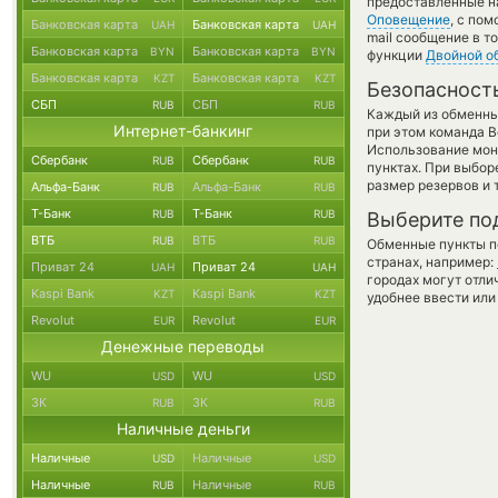
предоставленные н
Оповещение
, с по
Банковская карта
Банковская карта
UAH
UAH
mail сообщение в т
Банковская карта
Банковская карта
BYN
BYN
функции
Двойной о
Банковская карта
Банковская карта
KZT
KZT
Безопасност
СБП
СБП
RUB
RUB
Каждый из обменны
Интернет-банкинг
при этом команда 
Использование мон
Сбербанк
Сбербанк
RUB
RUB
пунктах. При выбор
размер резервов и 
Альфа-Банк
Альфа-Банк
RUB
RUB
Т-Банк
Т-Банк
RUB
RUB
Выберите по
ВТБ
ВТБ
RUB
RUB
Обменные пункты по
странах, например:
Приват 24
Приват 24
UAH
UAH
городах могут отли
Kaspi Bank
Kaspi Bank
KZT
KZT
удобнее ввести или
Revolut
Revolut
EUR
EUR
Денежные переводы
WU
WU
USD
USD
ЗК
ЗК
RUB
RUB
Наличные деньги
Наличные
Наличные
USD
USD
Наличные
Наличные
RUB
RUB