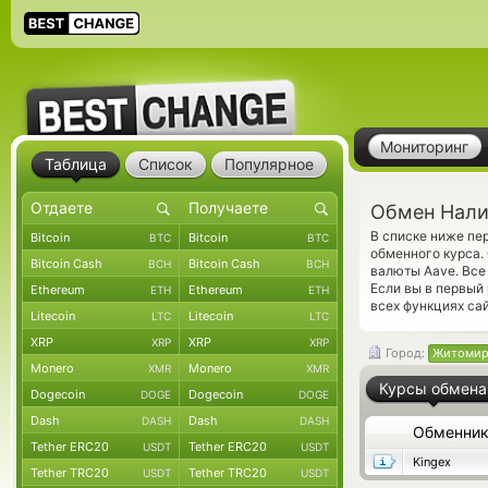
Мониторинг
Таблица
Список
Популярное
Обмен Нали
В списке ниже пе
Bitcoin
Bitcoin
BTC
BTC
обменного курса.
Bitcoin Cash
Bitcoin Cash
BCH
BCH
валюты Aave. Все
Если вы в первый
Ethereum
Ethereum
ETH
ETH
всех функциях сай
Litecoin
Litecoin
LTC
LTC
XRP
XRP
XRP
XRP
Город:
Житоми
Monero
Monero
XMR
XMR
Курсы обмена
Dogecoin
Dogecoin
DOGE
DOGE
Dash
Dash
DASH
DASH
Обменни
Tether ERC20
Tether ERC20
USDT
USDT
Kingex
Tether TRC20
Tether TRC20
USDT
USDT