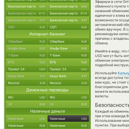
Эфириум в сети Оп
обменного пункта т
Банковская карта
Банковская карта
UAH
UAH
названий обменнико
Банковская карта
Банковская карта
BYN
BYN
единичного клика м
возможности осущес
Банковская карта
Банковская карта
KZT
KZT
автоматический о
СБП
СБП
RUB
RUB
обмен вручную. В сл
Интернет-банкинг
рекомендуем напис
причины с владельц
Сбербанк
Сбербанк
RUB
RUB
обмена.
Альфа-Банк
Альфа-Банк
RUB
RUB
Имейте в виду, что
Т-Банк
Т-Банк
RUB
RUB
USD могут быть инт
обменом электронны
ВТБ
ВТБ
RUB
RUB
подробной инструкц
Приват 24
Приват 24
UAH
UAH
Используйте
Кальк
Kaspi Bank
Kaspi Bank
KZT
KZT
всегда доступна т
вам курс, не стоит
Revolut
Revolut
EUR
EUR
благоприятном для 
Денежные переводы
можете использов
валюты.
WU
WU
USD
USD
Безопасност
ЗК
ЗК
RUB
RUB
Наличные деньги
Каждый из обменны
при этом команда 
Наличные
Наличные
USD
USD
Использование мон
пунктах. При выбор
Наличные
Наличные
RUB
RUB