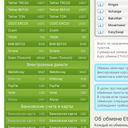
Tether TRC20
Tether TRC20
USDT
USDT
Kingex
Tether BEP20
Tether BEP20
USDT
USDT
Xchange
Tether TON
Tether TON
USDT
USDT
BaksMan
USDC ERC20
USDC ERC20
USDC
USDC
Монеткинс
Zcash
Zcash
ZEC
ZEC
EasySwap
TRON
TRON
TRX
TRX
Всего по направле
BNB BEP20
BNB BEP20
BNB
BNB
пунктов.
Solana
Solana
SOL
SOL
Суммарный резерв
Курс обмена
ETH/U
Gram (Toncoin)
Gram (Toncoin)
GRAM
GRAM
Электронные деньги
Обмены наличных с
WebMoney
WebMoney
WMZ
WMZ
фиксирования курс
сервисом в электр
ЮMoney
ЮMoney
RUB
RUB
PayPal
PayPal
USD
USD
В целях противоде
Volet
Volet
обменные пункты п
USD
USD
В случае если тра
Alipay
Alipay
CNY
CNY
обменную операци
соблюдения требов
Банковские счета и карты
Банковская карта
Банковская карта
USD
USD
Об обмене E
Банковская карта
Банковская карта
RUB
RUB
Каждый из обменных
Банковская карта
Банковская карта
EUR
EUR