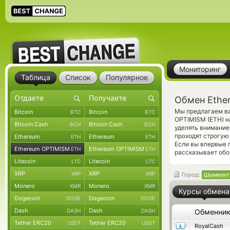
Мониторинг
Таблица
Список
Популярное
Обмен Ethe
Мы предлагаем ва
Bitcoin
Bitcoin
BTC
BTC
OPTIMISM (ETH) н
Bitcoin Cash
Bitcoin Cash
BCH
BCH
уделять внимание
проходят строгую
Ethereum
Ethereum
ETH
ETH
Если вы впервые 
Ethereum OPTIMISM
Ethereum OPTIMISM
ETH
ETH
рассказывает обо
Litecoin
Litecoin
LTC
LTC
XRP
XRP
XRP
XRP
Город:
Шымкент
Monero
Monero
XMR
XMR
Курсы обмена
Dogecoin
Dogecoin
DOGE
DOGE
Dash
Dash
DASH
DASH
Обменни
Tether ERC20
Tether ERC20
USDT
USDT
RoyalCash