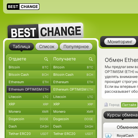
Мониторинг
Таблица
Список
Популярное
Обмен Ethe
Мы предлагаем ва
Bitcoin
Bitcoin
BTC
BTC
OPTIMISM (ETH) н
Bitcoin Cash
Bitcoin Cash
BCH
BCH
уделять внимание
проходят строгую
Ethereum
Ethereum
ETH
ETH
Если вы впервые 
Ethereum OPTIMISM
Ethereum OPTIMISM
ETH
ETH
рассказывает обо
Litecoin
Litecoin
LTC
LTC
XRP
XRP
XRP
XRP
Город:
Паттайя
Monero
Monero
XMR
XMR
Курсы обмена
Dogecoin
Dogecoin
DOGE
DOGE
Dash
Dash
DASH
DASH
Обменни
Tether ERC20
Tether ERC20
USDT
USDT
RoyalCash