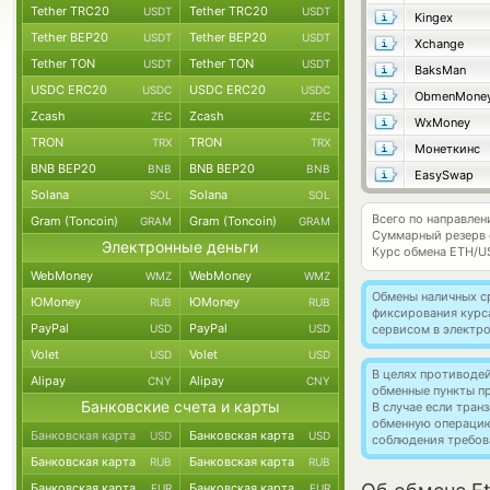
Tether TRC20
Tether TRC20
USDT
USDT
Kingex
Tether BEP20
Tether BEP20
USDT
USDT
Xchange
Tether TON
Tether TON
USDT
USDT
BaksMan
USDC ERC20
USDC ERC20
USDC
USDC
ObmenMone
Zcash
Zcash
ZEC
ZEC
WxMoney
TRON
TRON
TRX
TRX
Монеткинс
BNB BEP20
BNB BEP20
BNB
BNB
EasySwap
Solana
Solana
SOL
SOL
Всего по направле
Gram (Toncoin)
Gram (Toncoin)
GRAM
GRAM
Суммарный резерв
Электронные деньги
Курс обмена
ETH/U
WebMoney
WebMoney
WMZ
WMZ
Обмены наличных с
ЮMoney
ЮMoney
RUB
RUB
фиксирования курс
PayPal
PayPal
USD
USD
сервисом в электр
Volet
Volet
USD
USD
В целях противоде
Alipay
Alipay
CNY
CNY
обменные пункты п
Банковские счета и карты
В случае если тра
обменную операци
Банковская карта
Банковская карта
USD
USD
соблюдения требов
Банковская карта
Банковская карта
RUB
RUB
Банковская карта
Банковская карта
EUR
EUR