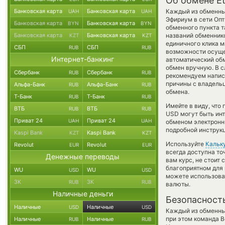
Об обмене E
Банковская карта
Банковская карта
Каждый из обменных
UAH
UAH
Эфириум в сети Оп
Банковская карта
Банковская карта
BYN
BYN
обменного пункта т
Банковская карта
Банковская карта
названий обменнико
KZT
KZT
единичного клика м
СБП
СБП
RUB
RUB
возможности осущес
Интернет-банкинг
автоматический о
обмен вручную. В сл
Сбербанк
Сбербанк
RUB
RUB
рекомендуем напис
причины с владельц
Альфа-Банк
Альфа-Банк
RUB
RUB
обмена.
Т-Банк
Т-Банк
RUB
RUB
Имейте в виду, что
ВТБ
ВТБ
RUB
RUB
USD могут быть инт
Приват 24
Приват 24
UAH
UAH
обменом электронны
подробной инструкц
Kaspi Bank
Kaspi Bank
KZT
KZT
Используйте
Кальк
Revolut
Revolut
EUR
EUR
всегда доступна т
Денежные переводы
вам курс, не стоит
благоприятном для 
WU
WU
USD
USD
можете использов
ЗК
ЗК
RUB
RUB
валюты.
Наличные деньги
Безопасност
Наличные
Наличные
USD
USD
Каждый из обменны
при этом команда 
Наличные
Наличные
RUB
RUB