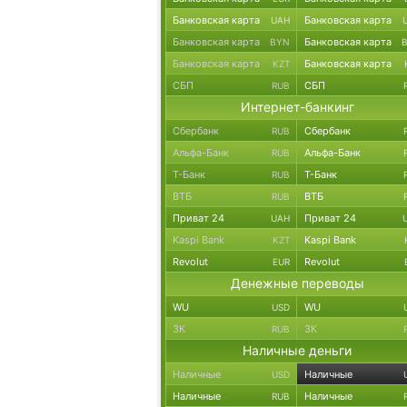
Банковская карта
Банковская карта
UAH
Банковская карта
Банковская карта
BYN
Банковская карта
Банковская карта
KZT
СБП
СБП
RUB
Интернет-банкинг
Сбербанк
Сбербанк
RUB
Альфа-Банк
Альфа-Банк
RUB
Т-Банк
Т-Банк
RUB
ВТБ
ВТБ
RUB
Приват 24
Приват 24
UAH
Kaspi Bank
Kaspi Bank
KZT
Revolut
Revolut
EUR
Денежные переводы
WU
WU
USD
ЗК
ЗК
RUB
Наличные деньги
Наличные
Наличные
USD
Наличные
Наличные
RUB