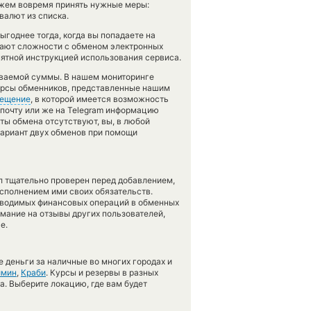
ожем вовремя принять нужные меры:
валют из списка.
годнее тогда, когда вы попадаете на
икают сложности с обменом электронных
нятной инструкцией использования сервиса.
аваемой суммы. В нашем мониторинге
курсы обменников, представленные нашим
ещение
, в которой имеется возможность
 почту или же на Telegram информацию
кты обмена отсутствуют, вы, в любой
вариант двух обменов при помощи
л тщательно проверен перед добавлением,
сполнением ими своих обязательств.
оводимых финансовых операций в обменных
имание на отзывы других пользователей,
е.
 деньги за наличные во многих городах и
имин
,
Краби
. Курсы и резервы в разных
а. Выберите локацию, где вам будет