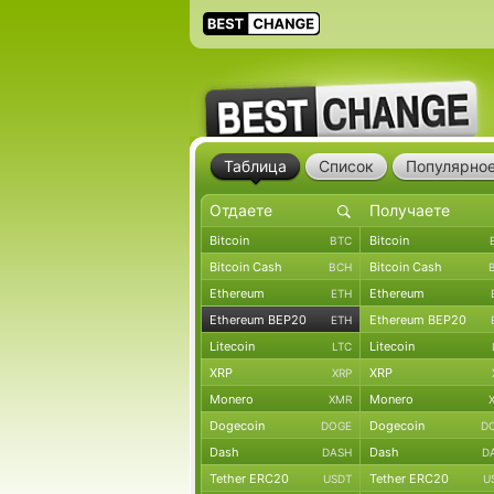
Таблица
Список
Популярно
Bitcoin
Bitcoin
BTC
Bitcoin Cash
Bitcoin Cash
BCH
Ethereum
Ethereum
ETH
Ethereum BEP20
Ethereum BEP20
ETH
Litecoin
Litecoin
LTC
XRP
XRP
XRP
Monero
Monero
XMR
Dogecoin
Dogecoin
DOGE
D
Dash
Dash
DASH
D
Tether ERC20
Tether ERC20
USDT
U