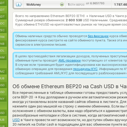
SDT
от 6.9651793
WxMoney
1
1 787.4
ETH BEP20
SDT
Всего по направлению Ethereum BEP20 (ETH)
Наличные USD в Чанге 
→
SDT
Суммарный резерв обменников:
2 600 538
USD Наличными.
Средневзв
SDC
Курс обмена
ETH/USD
на криптовалютных рынках на текущее время со
ZEC
Обмены наличных средств обычно проводятся
без фиксации
курса обмен
TRX
фиксирования курса смотрите на сайте обменного пункта. Также эта 
BNB
сервисом в электронном письме.
SOL
В целях противодействия легализации доходов, полученных преступны
RAM
обменные пункты проводят
AML-проверки
поступающих от клиентов тр
В случае если транзакция будет идентифицирована как высокорискова
обменную операцию для проведения
процедуры KYC
. Информация по K
MZ
соблюдения требований AML/KYC для последующего разблокирования с
RUB
USD
Об обмене Ethereum BEP20 на Cash USD в Ча
USD
Все перечисленные в таблице обменники готовы предоставить услу
→
сети BEP-20
Кэш долларами в ручном или автоматическом режиме
CNY
иногда установлены возле названий сайтов обмена в листинге. Для
нажмите один раз мышкой на строку с именем обменника. Если вы 
осложнения с обменом валюты, вам надо обратиться к администра
USD
разнообразные неполадки и сбои в системе, когда автоматический
USD
в Чанге провести нет возможности, но доступен обмен вручную
RUB
20 network на Dollar cash в подходящем для вас обменном пункте в
EUR