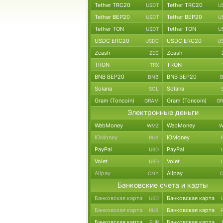
Tether TRC20
Tether TRC20
USDT
U
Tether BEP20
Tether BEP20
USDT
U
Tether TON
Tether TON
USDT
U
USDC ERC20
USDC ERC20
USDC
U
Zcash
Zcash
ZEC
TRON
TRON
TRX
BNB BEP20
BNB BEP20
BNB
Solana
Solana
SOL
Gram (Toncoin)
Gram (Toncoin)
GRAM
G
Электронные деньги
WebMoney
WebMoney
WMZ
W
ЮMoney
ЮMoney
RUB
PayPal
PayPal
USD
Volet
Volet
USD
Alipay
Alipay
CNY
Банковские счета и карты
Банковская карта
Банковская карта
USD
Банковская карта
Банковская карта
RUB
Банковская карта
Банковская карта
EUR