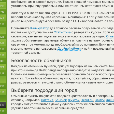
сообщите нам о данной ситуации. Только с вашей помощью мы см
установим причину проблемы, или же отключим этот пункт обмена 
UAH
BYN
→
Зачастую бывает так, что курсы ETH-BEP20
Cash-USD намного вы
вебсайт обменного пункта через наш мониторинг. Если у вас возн
KZT
денег, мы рекомендуем посетить раздел FAQ и воспользоваться по
RUB
Применяйте
Калькулятор
для точного расчета получаемой или отд
постоянно доступна точная
Статистика
о резервах и курсах. Если 
сервисом, вам не выгодны, вы можете использовать функцию
Опов
RUB
задать собственные параметры обмена и получить на электронную
RUB
сразу же в тот момент, когда необходимый курс появится. Если пун
момент, можете использовать
Двойной обмен
и найти подходящий 
RUB
транзитной валюты.
RUB
Безопасность обменников
UAH
Каждый из обменных пунктов, присутствующих на нашем сайте, бы
KZT
при этом команда BestChange непрерывно следит за надлежащим и
EUR
Использование мониторинга позволяет повысить безопасность пр
пунктах. При выборе обменного пункта, пожалуйста, обращайте вн
размер резервов и текущий статус обменника на нашем мониторинг
USD
Выберите подходящий город
RUB
Обменные пункты покупают и продают криптовалюты и электронные
странах, например:
Паттайя
,
Бангкок
,
Фукуок
,
Пханган
,
Самуй
,
Хош
городах могут отличаться даже у одного и того же обменного пункт
USD
удобнее ввести или вывести наличные средства.
RUB