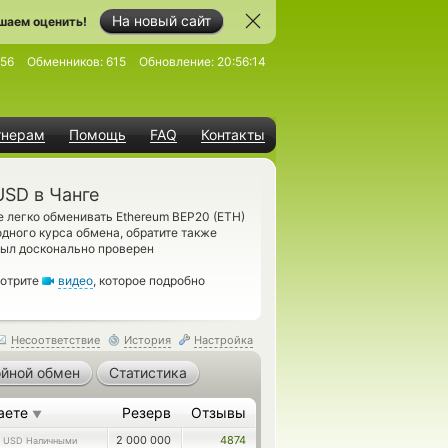
На новый сайт
шаем оценить!
156
Обменников:
615
Обновление:
20:56:14
тнерам
Помощь
FAQ
Контакты
USD в Чанге
 легко обменивать Ethereum BEP20 (ETH)
дного курса обмена, обратите также
был досконально проверен
мотрите
видео
, которое подробно
Несоответствие
История
Настройка
йной обмен
Статистика
аете
Резерв
Отзывы
▼
9
2 000 000
4874
USD Наличными