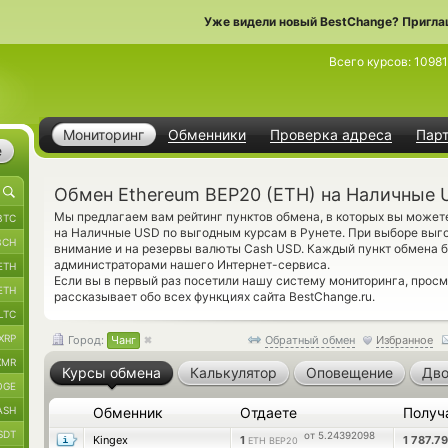
Уже видели новый BestChange? Пригла
Всего курсов:
1098
Мониторинг
Обменники
Проверка адреса
Пар
е
Обмен Ethereum BEP20 (ETH) на Наличные 
Мы предлагаем вам рейтинг пунктов обмена, в которых вы можете
BTC
на Наличные USD по выгодным курсам в Рунете. При выборе выго
BCH
внимание и на резервы валюты Cash USD. Каждый пункт обмена 
администраторами нашего Интернет-сервиса.
ETH
Если вы в первый раз посетили нашу систему мониторинга, прос
ETH
рассказывает обо всех функциях сайта BestChange.ru.
LTC
XRP
Город:
Чанг
Обратный обмен
Избранное
XMR
Курсы обмена
Калькулятор
Оповещение
Дво
OGE
ASH
Обменник
Отдаете
Получ
SDT
от 5.24392098
Kingex
1
1 787.7
ETH BEP20