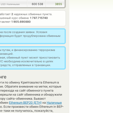
6
600 538
3855
USD Наличными
работает
2
надежных обменных пункта.
ешенный курс обмена:
1 787.715740
ставляет
1 905.690880
а после создания заявки. Условия
информация будет продублирована обменным
м путем, и финансированию терроризма
анзакций.
нная, обменный пункт может приостановить
YC необходима исключительно в целях
редств, отправленных в транзакции.
нге
ги по обмену Криптовалюта Ethereum в
. Обратите внимание на метки, которые
 перехода на сайт обменного пункта
перешли на сайт обменника и обнаружили
тору сайта-обменника. Бывают
 обмен
Ethereum BEP20 (ETH)
на
Наличные
. Если произвести обмен Ethereum in BEP-
се-таки не получилось, пожалуйста,