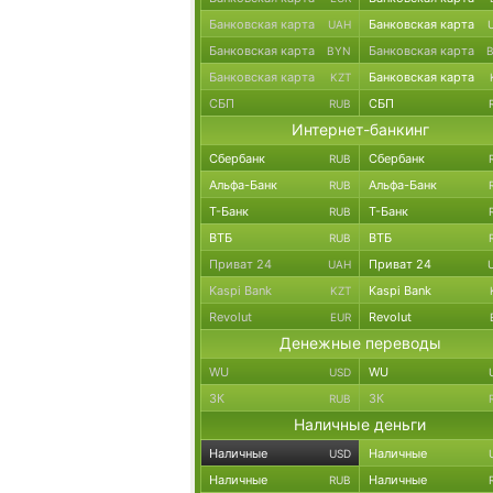
Банковская карта
Банковская карта
UAH
Банковская карта
Банковская карта
BYN
Банковская карта
Банковская карта
KZT
СБП
СБП
RUB
Интернет-банкинг
Сбербанк
Сбербанк
RUB
Альфа-Банк
Альфа-Банк
RUB
Т-Банк
Т-Банк
RUB
ВТБ
ВТБ
RUB
Приват 24
Приват 24
UAH
Kaspi Bank
Kaspi Bank
KZT
Revolut
Revolut
EUR
Денежные переводы
WU
WU
USD
ЗК
ЗК
RUB
Наличные деньги
Наличные
Наличные
USD
Наличные
Наличные
RUB