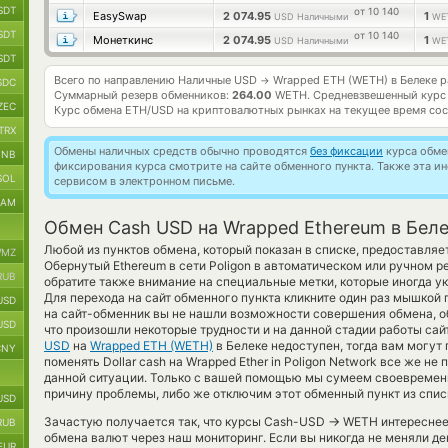
SDT
от 10 140
EasySwap
2 074.95
1
USD Наличными
WE
SDT
от 10 140
Монеткинс
2 074.95
1
USD Наличными
WE
SDT
Всего по направлению Наличные USD
Wrapped ETH (WETH) в Белеке 
→
SDC
Суммарный резерв обменников:
264.00
WETH.
Средневзвешенный курс
ZEC
Курс обмена
ETH/USD
на криптовалютных рынках на текущее время со
TRX
Обмены наличных средств обычно проводятся
без фиксации
курса обмен
BNB
фиксирования курса смотрите на сайте обменного пункта. Также эта 
SOL
сервисом в электронном письме.
RAM
Обмен Cash USD на Wrapped Ethereum в Бел
Любой из пунктов обмена, который показан в списке, предоставля
MZ
Обернутый Ethereum в сети Poligon в автоматическом или ручном 
RUB
обратите также внимание на специальные метки, которые иногда у
Для перехода на сайт обменного пункта кликните один раз мышкой 
USD
на сайт-обменник вы не нашли возможности совершения обмена, об
USD
что произошли некоторые трудности и на данной стадии работы са
USD
на
Wrapped ETH (WETH)
в Белеке недоступен, тогда вам могут
CNY
поменять Dollar cash на Wrapped Ether in Poligon Network все же н
данной ситуации. Только с вашей помощью мы сумеем своевремен
причину проблемы, либо же отключим этот обменный пункт из спис
USD
→
Зачастую получается так, что курсы Cash-USD
WETH интереснее т
RUB
обмена валют через наш мониторинг. Если вы никогда не меняли де
EUR