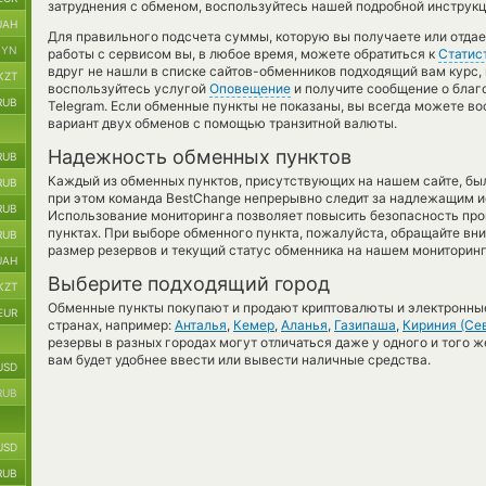
затруднения с обменом, воспользуйтесь нашей подробной инструкц
UAH
Для правильного подсчета суммы, которую вы получаете или отда
BYN
работы с сервисом вы, в любое время, можете обратиться к
Статис
вдруг не нашли в списке сайтов-обменников подходящий вам курс, 
KZT
воспользуйтесь услугой
Оповещение
и получите сообщение о благо
RUB
Telegram. Если обменные пункты не показаны, вы всегда можете в
вариант двух обменов с помощью транзитной валюты.
Надежность обменных пунктов
RUB
Каждый из обменных пунктов, присутствующих на нашем сайте, бы
RUB
при этом команда BestChange непрерывно следит за надлежащим и
RUB
Использование мониторинга позволяет повысить безопасность пр
пунктах. При выборе обменного пункта, пожалуйста, обращайте вн
RUB
размер резервов и текущий статус обменника на нашем мониторинг
UAH
Выберите подходящий город
KZT
Обменные пункты покупают и продают криптовалюты и электронные
EUR
странах, например:
Анталья
,
Кемер
,
Аланья
,
Газипаша
,
Кириния (Се
резервы в разных городах могут отличаться даже у одного и того ж
вам будет удобнее ввести или вывести наличные средства.
USD
RUB
USD
RUB