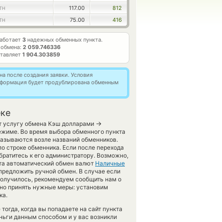
117.00
812
TH
75.00
416
TH
работает
3
надежных обменных пункта.
 обмена:
2 059.746336
ставляет
1 904.303859
а после создания заявки. Условия
информация будет продублирована обменным
еке
→
ет услугу обмена Кэш долларами
режиме. Во время выбора обменного пункта
казываются возле названий обменников.
по строке обменника. Если после перехода
ратитесь к его администратору. Возможно,
йта автоматический обмен валют
Наличные
 предложить ручной обмен. В случае если
е получилось, рекомендуем сообщить нам о
но принять нужные меры: установим
ка.
огда, когда вы попадаете на сайт пункта
ньги данным способом и у вас возникли