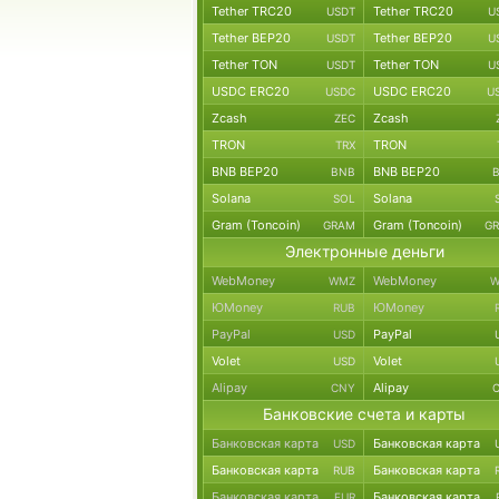
Tether TRC20
Tether TRC20
USDT
U
Tether BEP20
Tether BEP20
USDT
U
Tether TON
Tether TON
USDT
U
USDC ERC20
USDC ERC20
USDC
U
Zcash
Zcash
ZEC
TRON
TRON
TRX
BNB BEP20
BNB BEP20
BNB
Solana
Solana
SOL
Gram (Toncoin)
Gram (Toncoin)
GRAM
G
Электронные деньги
WebMoney
WebMoney
WMZ
W
ЮMoney
ЮMoney
RUB
PayPal
PayPal
USD
Volet
Volet
USD
Alipay
Alipay
CNY
Банковские счета и карты
Банковская карта
Банковская карта
USD
Банковская карта
Банковская карта
RUB
Банковская карта
Банковская карта
EUR