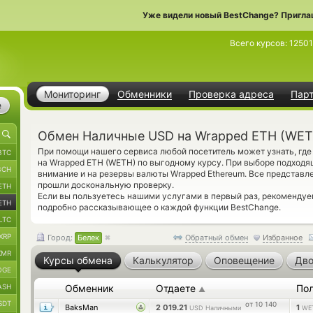
Уже видели новый BestChange? Пригла
Всего курсов:
1250
Мониторинг
Обменники
Проверка адреса
Пар
е
Обмен Наличные USD на Wrapped ETH (WET
При помощи нашего сервиса любой посетитель может узнать, гд
BTC
на Wrapped ETH (WETH) по выгодному курсу. При выборе подходя
BCH
внимание и на резервы валюты Wrapped Ethereum. Все представ
прошли доскональную проверку.
ETH
Если вы пользуетесь нашими услугами в первый раз, рекомендуе
ETH
подробно рассказывающее о каждой функции BestChange.
LTC
XRP
Город:
Белек
Обратный обмен
Избранное
XMR
Курсы обмена
Калькулятор
Оповещение
Дво
OGE
ASH
Обменник
Отдаете
По
▲
SDT
от 10 140
BaksMan
2 019.21
1
USD Наличными
WE