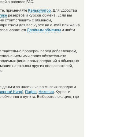
ией в разделе FAQ.
ете, применяйте
Калькулятор
. Для удобства
тике
резервов и курсов обмена. Если вы
не стоит спешить с обменом,
приятном для вас курсе на e-mail или же на
оспользоваться
Двойным обменом
и найти
л тщательно проверен перед добавлением,
сполнением ими своих обязательств.
оводимых финансовых операций в обменных
имание на отзывы других пользователей,
е.
 деньги за наличные во многих городах и
верный Кипр)
,
Пафос
,
Никосия
. Курсы и
е обменного пункта. Выберите локацию, где