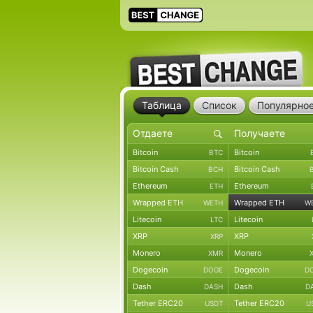
Таблица
Список
Популярно
Bitcoin
Bitcoin
BTC
Bitcoin Cash
Bitcoin Cash
BCH
Ethereum
Ethereum
ETH
Wrapped ETH
Wrapped ETH
WETH
W
Litecoin
Litecoin
LTC
XRP
XRP
XRP
Monero
Monero
XMR
Dogecoin
Dogecoin
DOGE
D
Dash
Dash
DASH
D
Tether ERC20
Tether ERC20
USDT
U