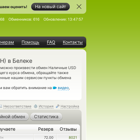
На новый сайт
шаем оценить!
168
Обменников:
616
Обновление:
13:47:57
тнерам
Помощь
FAQ
Контакты
H) в Белеке
е можно произвести обмен Наличные USD
щего курса обмена, обращайте также
ленные нашим сервисом пункты обмена
м вам обратить внимание на
видео
,
Несоответствие
История
Настройка
йной обмен
Статистика
лучаете
Резерв
Отзывы
72.00
8021
TH