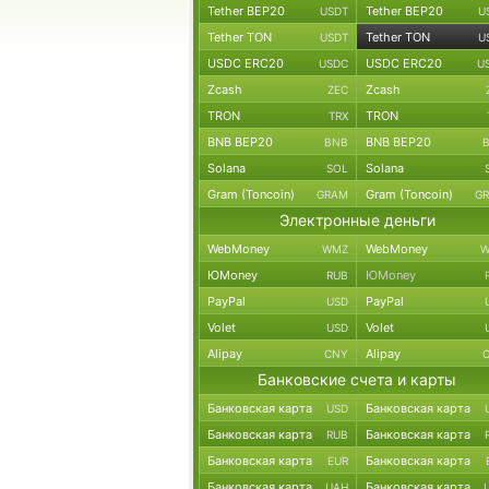
Tether BEP20
Tether BEP20
USDT
U
Tether TON
Tether TON
USDT
U
USDC ERC20
USDC ERC20
USDC
U
Zcash
Zcash
ZEC
TRON
TRON
TRX
BNB BEP20
BNB BEP20
BNB
Solana
Solana
SOL
Gram (Toncoin)
Gram (Toncoin)
GRAM
G
Электронные деньги
WebMoney
WebMoney
WMZ
W
ЮMoney
ЮMoney
RUB
PayPal
PayPal
USD
Volet
Volet
USD
Alipay
Alipay
CNY
Банковские счета и карты
Банковская карта
Банковская карта
USD
Банковская карта
Банковская карта
RUB
Банковская карта
Банковская карта
EUR
Банковская карта
Банковская карта
UAH