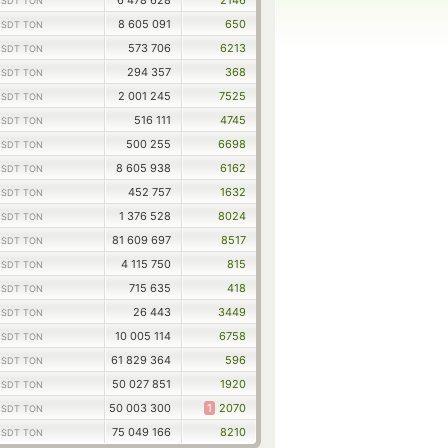
6 478 628
2146
USDT TON
8 605 091
650
USDT TON
573 706
6213
USDT TON
294 357
368
USDT TON
2 001 245
7525
USDT TON
516 111
4745
USDT TON
500 255
6698
USDT TON
8 605 938
6162
USDT TON
452 757
1632
USDT TON
1 376 528
8024
USDT TON
81 609 697
8517
USDT TON
4 115 750
815
USDT TON
715 635
418
USDT TON
26 443
3449
USDT TON
10 005 114
6758
USDT TON
61 829 364
596
USDT TON
50 027 851
1920
USDT TON
50 003 300
1
2070
USDT TON
75 049 166
8210
USDT TON