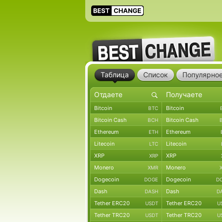
Таблица
Список
Популярно
Bitcoin
Bitcoin
BTC
Bitcoin Cash
Bitcoin Cash
BCH
Ethereum
Ethereum
ETH
Litecoin
Litecoin
LTC
XRP
XRP
XRP
Monero
Monero
XMR
Dogecoin
Dogecoin
DOGE
D
Dash
Dash
DASH
D
Tether ERC20
Tether ERC20
USDT
U
Tether TRC20
Tether TRC20
USDT
U