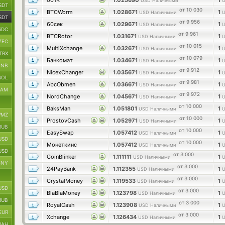
001K
1.025690
1
USD Наличными
SDT
от 10 030
BTCWorm
1.028671
1
USD Наличными
SDT
от 9 956
60сек
1.029671
1
USD Наличными
SDC
от 9 961
BTCRotor
1.031671
1
USD Наличными
ZEC
от 10 015
MultiXchange
1.032671
1
USD Наличными
TRX
от 10 079
Банкомат
1.034671
1
USD Наличными
BNB
от 9 912
NicexChanger
1.035671
1
USD Наличными
SOL
от 9 981
AbcObmen
1.036671
1
USD Наличными
RAM
от 9 972
NordChange
1.045671
1
USD Наличными
от 10 000
BaksMan
1.051801
1
USD Наличными
MZ
от 10 000
ProstovCash
1.052971
1
USD Наличными
RUB
от 10 000
EasySwap
1.057412
1
USD Наличными
USD
от 10 000
Монеткинс
1.057412
1
USD Наличными
USD
от 3 000
CoinBlinker
1.111111
1
USD Наличными
CNY
от 3 000
24PayBank
1.112355
1
USD Наличными
от 3 000
CrystalMoney
1.119533
1
USD Наличными
USD
от 3 000
BlaBlaMoney
1.123798
1
USD Наличными
RUB
от 3 000
RoyalCash
1.123908
1
USD Наличными
EUR
от 3 000
Xchange
1.126434
1
USD Наличными
UAH