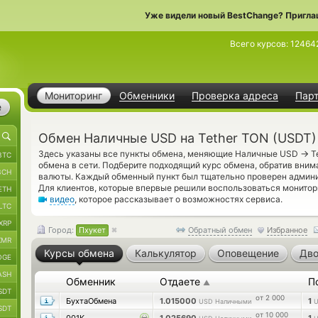
Уже видели новый BestChange? Пригла
Всего курсов:
12464
Мониторинг
Обменники
Проверка адреса
Пар
е
Обмен Наличные USD на Tether TON (USDT)
→
Здесь указаны все пункты обмена, меняющие Наличные USD
T
BTC
обмена в сети. Подберите подходящий курс обмена, обратив вним
BCH
валюты. Каждый обменный пункт был тщательно проверен админ
Для клиентов, которые впервые решили воспользоваться монито
ETH
видео
, которое рассказывает о возможностях сервиса.
LTC
XRP
Город:
Пхукет
Обратный обмен
Избранное
XMR
Курсы обмена
Калькулятор
Оповещение
Дво
OGE
ASH
Обменник
Отдаете
П
▲
SDT
от 2 000
БухтаОбмена
1.015000
1
USD Наличными
SDT
от 10 000