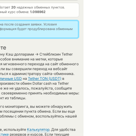
аботает
20
надежных обменных пунктов.
ный курс обмена:
1.098962
а после создания заявки. Условия
информация будет продублирована обменным
ете
→
мену Кэш долларами
Стейблкоин Tether
собое внимание на метки, которые
я мгновенного перехода на сайт обменного
сли вы совершили переход на вебсайт
ться к администратору сайта-обменника.
личные USD
на
Tether TON (USDT)
в
оизвести обмен Dollar cash на Tether
се же не удалось, пожалуйста, сообщите
 своевременно принять необходимые меры:
кт из таблицы.
его мониторинга, вы можете обнаружить
 посещении пункта обмена. Если вы еще
роблемы с обменом, воспользуйтесь нашей
е, используйте
Калькулятор
. Для удобства
стике
резервов и курсов. Если текущие