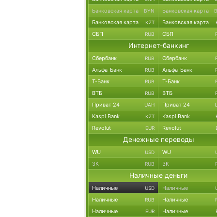
Банковская карта
Банковская карта
BYN
Банковская карта
Банковская карта
KZT
СБП
СБП
RUB
Интернет-банкинг
Сбербанк
Сбербанк
RUB
Альфа-Банк
Альфа-Банк
RUB
Т-Банк
Т-Банк
RUB
ВТБ
ВТБ
RUB
Приват 24
Приват 24
UAH
Kaspi Bank
Kaspi Bank
KZT
Revolut
Revolut
EUR
Денежные переводы
WU
WU
USD
ЗК
ЗК
RUB
Наличные деньги
Наличные
Наличные
USD
Наличные
Наличные
RUB
Наличные
Наличные
EUR