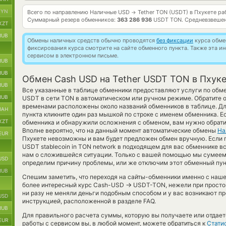
BYN
Всего по направлению Наличные USD
Tether TON (USDT) в Пхукете р
→
Суммарный резерв обменников:
363 286 936
USDT TON.
Средневзвешен
KZT
RUB
Обмены наличных средств обычно проводятся
без фиксации
курса обмен
фиксирования курса смотрите на сайте обменного пункта. Также эта 
сервисом в электронном письме.
RUB
RUB
Обмен Cash USD на Tether USDT TON в Пхук
RUB
Все указанные в таблице обменники предоставляют услуги по об
RUB
USDT в сети TON в автоматическом или ручном режиме. Обратите о
временами расположены около названий обменников в таблице. Дл
UAH
пункта кликните один раз мышкой по строке с именем обменника. Е
KZT
обменника и обнаружили осложнения с обменом, вам нужно обрати
Вполне вероятно, что на данный момент автоматические обмены
На
EUR
Пхукете невозможны и вам будет предложен обмен вручную. Если пр
USDT stablecoin in TON network в подходящем для вас обменнике в
нам о сложившейся ситуации. Только с вашей помощью мы сумеем
USD
определим причину проблемы, или же отключим этот обменный пун
RUB
Спешим заметить, что переходя на сайты-обменники именно с наш
→
более интересный курс Cash-USD
USDT-TON, нежели при простом
ни разу не меняли деньги подобным способом и у вас возникают п
USD
инструкцией, расположенной в разделе FAQ.
RUB
Для правильного расчета суммы, которую вы получаете или отдает
EUR
работы с сервисом вы, в любой момент, можете обратиться к
Стати