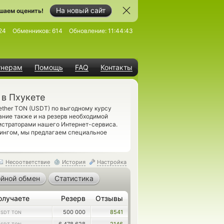
На новый сайт
шаем оценить!
24
Обменников:
614
Обновление:
11:44:43
тнерам
Помощь
FAQ
Контакты
 в Пхукете
ether TON (USDT) по выгодному курсу
ание также и на резерв необходимой
истраторами нашего Интернет-сервиса.
рингом, мы предлагаем специальное
Несоответствие
История
Настройка
йной обмен
Статистика
олучаете
Резерв
Отзывы
500 000
8541
USDT TON