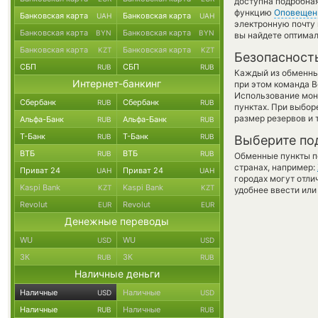
доступна подробна
функцию
Оповещен
Банковская карта
Банковская карта
UAH
UAH
электронную почту 
Банковская карта
Банковская карта
BYN
BYN
вы найдете оптимал
Банковская карта
Банковская карта
KZT
KZT
Безопасност
СБП
СБП
RUB
RUB
Каждый из обменны
Интернет-банкинг
при этом команда 
Использование мон
Сбербанк
Сбербанк
RUB
RUB
пунктах. При выбор
размер резервов и 
Альфа-Банк
Альфа-Банк
RUB
RUB
Т-Банк
Т-Банк
RUB
RUB
Выберите по
ВТБ
ВТБ
RUB
RUB
Обменные пункты по
странах, например:
Приват 24
Приват 24
UAH
UAH
городах могут отли
Kaspi Bank
Kaspi Bank
KZT
KZT
удобнее ввести или
Revolut
Revolut
EUR
EUR
Денежные переводы
WU
WU
USD
USD
ЗК
ЗК
RUB
RUB
Наличные деньги
Наличные
Наличные
USD
USD
Наличные
Наличные
RUB
RUB