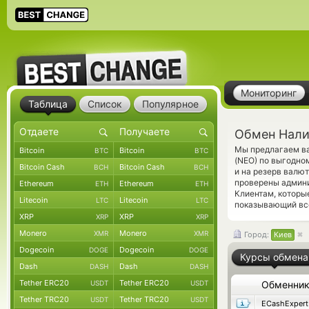
Мониторинг
Таблица
Список
Популярное
Обмен Нали
Мы предлагаем ва
Bitcoin
Bitcoin
BTC
BTC
(NEO) по выгодно
Bitcoin Cash
Bitcoin Cash
BCH
BCH
и на резерв валю
проверены админ
Ethereum
Ethereum
ETH
ETH
Клиентам, которы
Litecoin
Litecoin
LTC
LTC
показывающий все
XRP
XRP
XRP
XRP
Monero
Monero
XMR
XMR
Город:
Киев
Dogecoin
Dogecoin
DOGE
DOGE
Курсы обмена
Dash
Dash
DASH
DASH
Tether ERC20
Tether ERC20
USDT
USDT
Обменни
Tether TRC20
Tether TRC20
USDT
USDT
ECashExpert