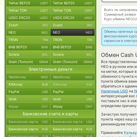
Tether BEP20
Tether BEP20
USDT
USDT
Всего по направле
Tether TON
Tether TON
USDT
USDT
Суммарный резерв
USDC ERC20
USDC ERC20
USDC
USDC
Курс обмена
NEO/U
Zcash
Zcash
ZEC
ZEC
Обмены наличных с
NEO
NEO
NEO
NEO
фиксирования курс
TRON
TRON
TRX
TRX
сервисом в электр
BNB BEP20
BNB BEP20
BNB
BNB
Обмен Cash 
Solana
Solana
SOL
SOL
Все представленны
Gram (Toncoin)
Gram (Toncoin)
GRAM
GRAM
НЕО в ручном или 
Электронные деньги
на метки, которые 
обменного пункта н
WebMoney
WebMoney
WMZ
WMZ
пункта обмена вам
ЮMoney
ЮMoney
RUB
RUB
обратиться к админ
Наличные USD
на
N
PayPal
PayPal
USD
USD
интересующий вас п
Volet
Volet
USD
USD
поставьте нас в и
определим причину
Alipay
Alipay
CNY
CNY
Банковские счета и карты
Зачастую получает
пункта через наш с
Банковская карта
Банковская карта
USD
USD
рекомендуем посети
Банковская карта
Банковская карта
RUB
RUB
Применяйте
Кальку
Банковская карта
Банковская карта
EUR
EUR