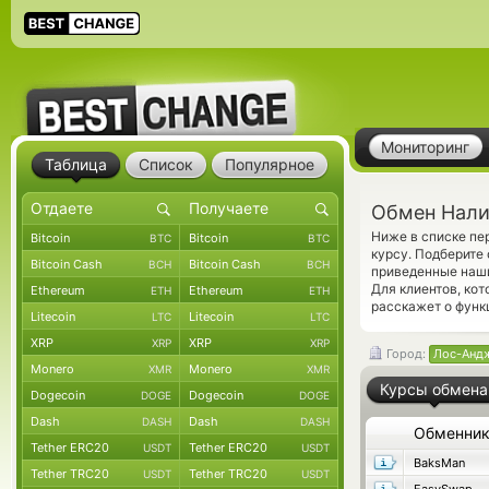
Мониторинг
Таблица
Список
Популярное
Обмен Нали
Ниже в списке пе
Bitcoin
Bitcoin
BTC
BTC
курсу. Подберите
Bitcoin Cash
Bitcoin Cash
BCH
BCH
приведенные наши
Для клиентов, ко
Ethereum
Ethereum
ETH
ETH
расскажет о функ
Litecoin
Litecoin
LTC
LTC
XRP
XRP
XRP
XRP
Город:
Лос-Анд
Monero
Monero
XMR
XMR
Курсы обмена
Dogecoin
Dogecoin
DOGE
DOGE
Dash
Dash
DASH
DASH
Обменни
Tether ERC20
Tether ERC20
USDT
USDT
BaksMan
Tether TRC20
Tether TRC20
USDT
USDT