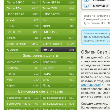
EasySwap
Tether BEP20
Tether BEP20
USDT
USDT
Монеткинс
Tether TON
Tether TON
USDT
USDT
USDC ERC20
USDC ERC20
USDC
USDC
Всего по направле
Суммарный резерв
Zcash
Zcash
ZEC
ZEC
Курс обмена
USD/A
TRON
TRON
TRX
TRX
BNB BEP20
BNB BEP20
BNB
BNB
Обмены наличных с
фиксирования курс
Solana
Solana
SOL
SOL
сервисом в электр
Gram (Toncoin)
Gram (Toncoin)
GRAM
GRAM
Arbitrum
Arbitrum
ARB
ARB
Обмен Cash 
Электронные деньги
В приведенной табл
совершить автомат
WebMoney
WebMoney
WMZ
WMZ
определения обменн
ЮMoney
ЮMoney
RUB
RUB
возле их названий.
нажатия мышкой по 
PayPal
PayPal
USD
USD
проблемы с обменом
Volet
Volet
USD
USD
некоторые трудност
Arbitrum (ARB)
в Лос
Alipay
Alipay
CNY
CNY
заинтересовавший ва
Банковские счета и карты
сообщите нам. Это
или же временно от
Банковская карта
Банковская карта
USD
USD
Спешим заметить, 
Банковская карта
Банковская карта
RUB
RUB
более интересный 
Банковская карта
Банковская карта
EUR
EUR