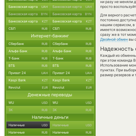
ни разу не меняли 
просто воспользуйт
Банковская карта
Банковская карта
UAH
UAH
Банковская карта
Банковская карта
BYN
BYN
Для верного расчет
постоянно доступн
Банковская карта
Банковская карта
KZT
KZT
нашим сервисом, в
СБП
СБП
RUB
RUB
имеется возможност
сразу же в тот мом
Интернет-банкинг
Двойной обмен
вы с
Сбербанк
Сбербанк
RUB
RUB
Надежность 
Альфа-Банк
Альфа-Банк
RUB
RUB
Каждый из обменны
Т-Банк
Т-Банк
RUB
RUB
при этом команда 
Использование мон
ВТБ
ВТБ
RUB
RUB
пунктах. При выбор
Приват 24
Приват 24
UAH
UAH
размер резервов и 
Kaspi Bank
Kaspi Bank
KZT
KZT
Revolut
Revolut
EUR
EUR
Денежные переводы
WU
WU
USD
USD
ЗК
ЗК
RUB
RUB
Наличные деньги
Наличные
Наличные
USD
USD
Наличные
Наличные
RUB
RUB