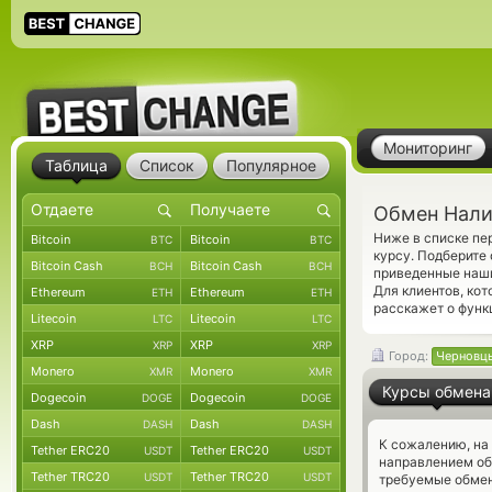
Мониторинг
Таблица
Список
Популярное
Обмен Налич
Ниже в списке пе
Bitcoin
Bitcoin
BTC
BTC
курсу. Подберите
Bitcoin Cash
Bitcoin Cash
BCH
BCH
приведенные наши
Для клиентов, ко
Ethereum
Ethereum
ETH
ETH
расскажет о функ
Litecoin
Litecoin
LTC
LTC
XRP
XRP
XRP
XRP
Город:
Черновц
Monero
Monero
XMR
XMR
Курсы обмена
Dogecoin
Dogecoin
DOGE
DOGE
Dash
Dash
DASH
DASH
К сожалению, на
Tether ERC20
Tether ERC20
USDT
USDT
направлением о
Tether TRC20
Tether TRC20
USDT
USDT
требуемые обмен