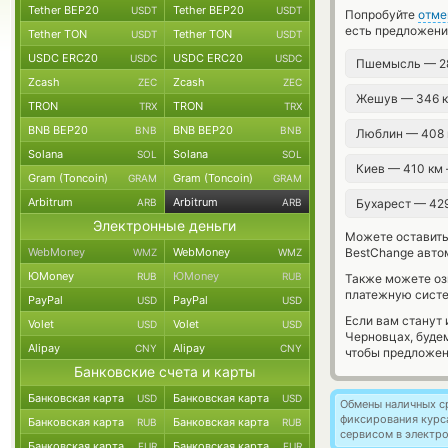
Tether BEP20
Tether BEP20
USDT
USDT
Попробуйте
отме
есть предложения
Tether TON
Tether TON
USDT
USDT
USDC ERC20
USDC ERC20
USDC
USDC
Пшемысль — 2
Zcash
Zcash
ZEC
ZEC
Жешув — 346 
TRON
TRON
TRX
TRX
BNB BEP20
BNB BEP20
BNB
BNB
Люблин — 408
Solana
Solana
SOL
SOL
Киев — 410 км
Gram (Toncoin)
Gram (Toncoin)
GRAM
GRAM
Arbitrum
Arbitrum
ARB
ARB
Бухарест — 42
Электронные деньги
Можете оставит
WebMoney
WebMoney
BestChange авто
WMZ
WMZ
ЮMoney
ЮMoney
RUB
RUB
Также можете о
платежную сист
PayPal
PayPal
USD
USD
Если вам станут
Volet
Volet
USD
USD
Черновцах, буде
Alipay
Alipay
CNY
CNY
чтобы предложен
Банковские счета и карты
Банковская карта
Банковская карта
USD
USD
Обмены наличных с
фиксирования курс
Банковская карта
Банковская карта
RUB
RUB
сервисом в электр
Банковская карта
Банковская карта
EUR
EUR