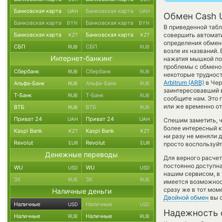
Банковская карта
Банковская карта
UAH
UAH
Обмен Cash U
Банковская карта
Банковская карта
BYN
BYN
В приведенной табл
Банковская карта
Банковская карта
совершить автомат
KZT
KZT
определения обменн
СБП
СБП
RUB
RUB
возле их названий.
Интернет-банкинг
нажатия мышкой по 
проблемы с обменом
Сбербанк
Сбербанк
RUB
RUB
некоторые трудност
Arbitrum (ARB)
в Чер
Альфа-Банк
Альфа-Банк
RUB
RUB
заинтересовавший ва
Т-Банк
Т-Банк
RUB
RUB
сообщите нам. Это
или же временно от
ВТБ
ВТБ
RUB
RUB
Приват 24
Приват 24
UAH
UAH
Спешим заметить, 
более интересный 
Kaspi Bank
Kaspi Bank
KZT
KZT
ни разу не меняли 
Revolut
Revolut
EUR
EUR
просто воспользуйт
Денежные переводы
Для верного расчет
постоянно доступн
WU
WU
USD
USD
нашим сервисом, в
ЗК
ЗК
RUB
RUB
имеется возможност
сразу же в тот мом
Наличные деньги
Двойной обмен
вы с
Наличные
Наличные
USD
USD
Надежность 
Наличные
Наличные
RUB
RUB