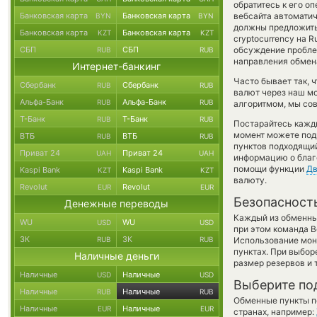
обратитесь к его о
Банковская карта
Банковская карта
вебсайта автомати
BYN
BYN
должны предложить
Банковская карта
Банковская карта
KZT
KZT
cryptocurrency на 
СБП
СБП
обсуждение пробле
RUB
RUB
направления обмен
Интернет-банкинг
Часто бывает так, 
Сбербанк
Сбербанк
RUB
RUB
валют через наш мо
Альфа-Банк
Альфа-Банк
RUB
RUB
алгоритмом, мы сов
Т-Банк
Т-Банк
RUB
RUB
Постарайтесь кажд
момент можете под
ВТБ
ВТБ
RUB
RUB
пунктов подходящий
Приват 24
Приват 24
UAH
UAH
информацию о благо
помощи функции
Дв
Kaspi Bank
Kaspi Bank
KZT
KZT
валюту.
Revolut
Revolut
EUR
EUR
Безопасност
Денежные переводы
Каждый из обменны
WU
WU
USD
USD
при этом команда 
ЗК
ЗК
RUB
RUB
Использование мон
пунктах. При выбор
Наличные деньги
размер резервов и 
Наличные
Наличные
USD
USD
Выберите по
Наличные
Наличные
RUB
RUB
Обменные пункты по
Наличные
Наличные
EUR
EUR
странах, например: