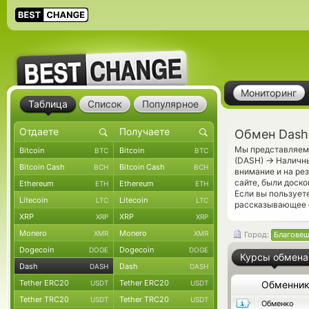
Мониторинг
Таблица
Список
Популярное
Обмен Dash
Мы представляем 
Bitcoin
Bitcoin
BTC
BTC
→
(DASH)
Наличны
Bitcoin Cash
Bitcoin Cash
BCH
BCH
внимание и на ре
сайте, были доск
Ethereum
Ethereum
ETH
ETH
Если вы пользует
Litecoin
Litecoin
LTC
LTC
рассказывающее о
XRP
XRP
XRP
XRP
Monero
Monero
XMR
XMR
Город:
Благове
Dogecoin
Dogecoin
DOGE
DOGE
Курсы обмена
Dash
Dash
DASH
DASH
Tether ERC20
Tether ERC20
USDT
USDT
Обменни
Tether TRC20
Tether TRC20
USDT
USDT
Обменко