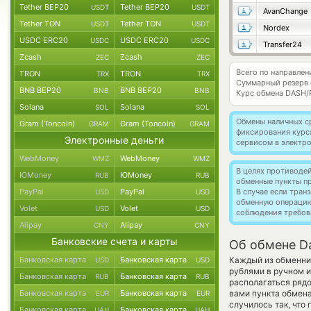
Tether BEP20
Tether BEP20
USDT
USDT
AvanChange
Tether TON
Tether TON
USDT
USDT
Nordex
USDC ERC20
USDC ERC20
USDC
USDC
Transfer24
Zcash
Zcash
ZEC
ZEC
Всего по направле
TRON
TRON
TRX
TRX
Суммарный резерв
BNB BEP20
BNB BEP20
BNB
BNB
Курс обмена
DASH/
Solana
Solana
SOL
SOL
Обмены наличных с
Gram (Toncoin)
Gram (Toncoin)
GRAM
GRAM
фиксирования курс
Электронные деньги
сервисом в электр
WebMoney
WebMoney
WMZ
WMZ
В целях противоде
ЮMoney
ЮMoney
RUB
RUB
обменные пункты п
PayPal
PayPal
В случае если тра
USD
USD
обменную операци
Volet
Volet
USD
USD
соблюдения требов
Alipay
Alipay
CNY
CNY
Банковские счета и карты
Об обмене D
Банковская карта
Банковская карта
Каждый из обменник
USD
USD
рублями в ручном и
Банковская карта
Банковская карта
RUB
RUB
располагаться рядо
Банковская карта
Банковская карта
вами пункта обмена
EUR
EUR
случилось так, что
Банковская карта
Банковская карта
UAH
UAH