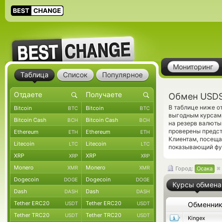
Мониторинг
Таблица
Список
Популярное
Обмен USDS 
В таблице ниже о
Bitcoin
Bitcoin
BTC
BTC
выгодным курсам 
Bitcoin Cash
Bitcoin Cash
BCH
BCH
на резерв валюты
проверены предс
Ethereum
Ethereum
ETH
ETH
Клиентам, посеща
Litecoin
Litecoin
LTC
LTC
показывающий фун
XRP
XRP
XRP
XRP
Monero
Monero
XMR
XMR
Город:
Осака
Dogecoin
Dogecoin
DOGE
DOGE
Курсы обмена
Dash
Dash
DASH
DASH
Tether ERC20
Tether ERC20
USDT
USDT
Обменни
Tether TRC20
Tether TRC20
USDT
USDT
Kingex