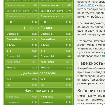
возникли некоторые
Банковская карта
Банковская карта
(Dai) (USDS)
на
Нал
UAH
UAH
интересующий вас пу
Банковская карта
Банковская карта
BYN
BYN
пожалуйста, сообщ
Банковская карта
Банковская карта
причину проблемы, 
KZT
KZT
СБП
СБП
RUB
RUB
Спешим уведомить,
обнаружить более 
Интернет-банкинг
еще ни разу не мен
Сбербанк
Сбербанк
RUB
RUB
нашей инструкцией,
Альфа-Банк
Альфа-Банк
RUB
RUB
Старайтесь каждый
любой момент може
Т-Банк
Т-Банк
RUB
RUB
устраивают, воспо
ВТБ
ВТБ
RUB
RUB
курса вы получите 
воспользоваться
Д
Приват 24
Приват 24
UAH
UAH
Kaspi Bank
Kaspi Bank
KZT
KZT
Надежность 
Revolut
Revolut
EUR
EUR
Каждый из обменны
при этом команда 
Денежные переводы
Использование мон
WU
WU
USD
USD
пунктах. При выбор
размер резервов и 
ЗК
ЗК
RUB
RUB
Выберите по
Наличные деньги
Обменные пункты по
Наличные
Наличные
USD
USD
странах, например:
Наличные
Наличные
RUB
RUB
могут отличаться д