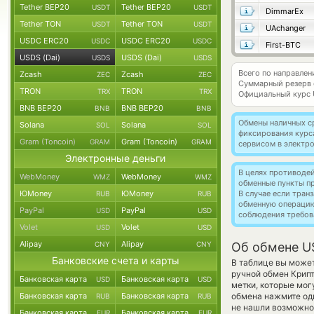
Tether BEP20
Tether BEP20
USDT
USDT
DimmarEx
Tether TON
Tether TON
USDT
USDT
UAchanger
USDC ERC20
USDC ERC20
USDC
USDC
First-BTC
USDS (Dai)
USDS (Dai)
USDS
USDS
Всего по направлен
Zcash
Zcash
ZEC
ZEC
Суммарный резерв
TRON
TRON
TRX
TRX
Официальный курс
BNB BEP20
BNB BEP20
BNB
BNB
Обмены наличных с
Solana
Solana
SOL
SOL
фиксирования курс
Gram (Toncoin)
Gram (Toncoin)
GRAM
GRAM
сервисом в электр
Электронные деньги
В целях противоде
WebMoney
WebMoney
WMZ
WMZ
обменные пункты п
ЮMoney
ЮMoney
В случае если тра
RUB
RUB
обменную операци
PayPal
PayPal
USD
USD
соблюдения требов
Volet
Volet
USD
USD
Alipay
Alipay
CNY
CNY
Об обмене US
Банковские счета и карты
В таблице вы может
ручной обмен Крип
Банковская карта
Банковская карта
USD
USD
метки, которые мог
Банковская карта
Банковская карта
обмена нажмите оди
RUB
RUB
не нашли возможнос
Банковская карта
Банковская карта
EUR
EUR