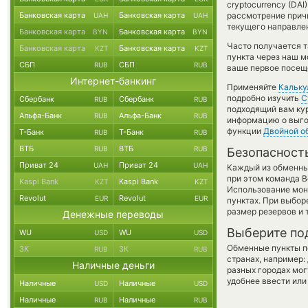
cryptocurrency (DA
Банковская карта
Банковская карта
рассмотрение причи
UAH
UAH
текущего направле
Банковская карта
Банковская карта
BYN
BYN
Часто получается т
Банковская карта
Банковская карта
KZT
KZT
пункта через наш м
СБП
СБП
RUB
RUB
ваше первое посеще
Интернет-банкинг
Применяйте
Кальку
подробно изучить
С
Сбербанк
Сбербанк
RUB
RUB
подходящий вам кур
Альфа-Банк
Альфа-Банк
RUB
RUB
информацию о выгод
функции
Двойной о
Т-Банк
Т-Банк
RUB
RUB
ВТБ
ВТБ
RUB
RUB
Безопасност
Приват 24
Приват 24
UAH
UAH
Каждый из обменны
при этом команда 
Kaspi Bank
Kaspi Bank
KZT
KZT
Использование мон
Revolut
Revolut
EUR
EUR
пунктах. При выбор
размер резервов и 
Денежные переводы
Выберите по
WU
WU
USD
USD
Обменные пункты по
ЗК
ЗК
RUB
RUB
странах, например:
Наличные деньги
разных городах мог
удобнее ввести или
Наличные
Наличные
USD
USD
Наличные
Наличные
RUB
RUB