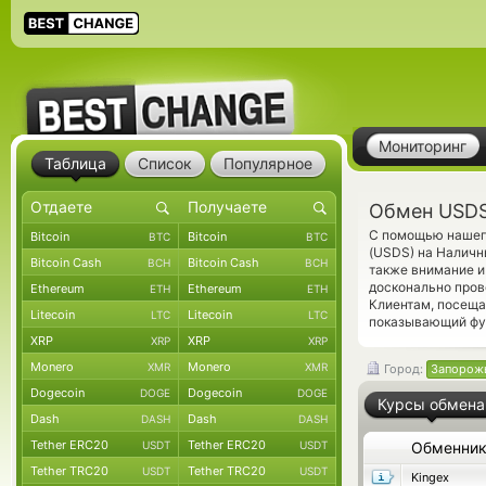
Мониторинг
Таблица
Список
Популярное
Обмен USDS
С помощью нашего
Bitcoin
Bitcoin
BTC
BTC
(USDS) на Наличн
Bitcoin Cash
Bitcoin Cash
BCH
BCH
также внимание и
досконально пров
Ethereum
Ethereum
ETH
ETH
Клиентам, посещ
Litecoin
Litecoin
LTC
LTC
показывающий фун
XRP
XRP
XRP
XRP
Monero
Monero
XMR
XMR
Город:
Запорож
Dogecoin
Dogecoin
DOGE
DOGE
Курсы обмена
Dash
Dash
DASH
DASH
Tether ERC20
Tether ERC20
USDT
USDT
Обменни
Tether TRC20
Tether TRC20
USDT
USDT
Kingex