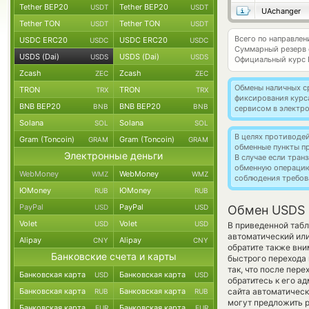
Tether BEP20
Tether BEP20
USDT
USDT
UAchanger
Tether TON
Tether TON
USDT
USDT
Всего по направлен
USDC ERC20
USDC ERC20
USDC
USDC
Суммарный резерв
USDS (Dai)
USDS (Dai)
USDS
USDS
Официальный курс
Zcash
Zcash
ZEC
ZEC
Обмены наличных с
TRON
TRON
TRX
TRX
фиксирования курс
BNB BEP20
BNB BEP20
BNB
BNB
сервисом в электр
Solana
Solana
SOL
SOL
В целях противоде
Gram (Toncoin)
Gram (Toncoin)
GRAM
GRAM
обменные пункты п
Электронные деньги
В случае если тра
обменную операци
WebMoney
WebMoney
WMZ
WMZ
соблюдения требов
ЮMoney
ЮMoney
RUB
RUB
PayPal
PayPal
USD
USD
Обмен USDS 
Volet
Volet
USD
USD
В приведенной табл
автоматический ил
Alipay
Alipay
CNY
CNY
обратите также вни
Банковские счета и карты
быстрого перехода 
так, что после пер
Банковская карта
Банковская карта
USD
USD
обратитесь к его а
Банковская карта
Банковская карта
сайта автоматичес
RUB
RUB
могут предложить р
Банковская карта
Банковская карта
EUR
EUR