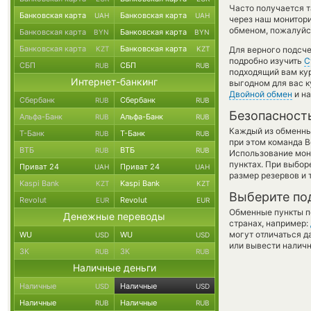
Часто получается т
Банковская карта
Банковская карта
UAH
UAH
через наш монитори
обменом, пожалуйст
Банковская карта
Банковская карта
BYN
BYN
Банковская карта
Банковская карта
KZT
KZT
Для верного подсче
подробно изучить
С
СБП
СБП
RUB
RUB
подходящий вам кур
Интернет-банкинг
выгодном для вас к
Двойной обмен
и на
Сбербанк
Сбербанк
RUB
RUB
Безопасност
Альфа-Банк
Альфа-Банк
RUB
RUB
Каждый из обменны
Т-Банк
Т-Банк
RUB
RUB
при этом команда 
ВТБ
ВТБ
RUB
RUB
Использование мон
пунктах. При выбор
Приват 24
Приват 24
UAH
UAH
размер резервов и 
Kaspi Bank
Kaspi Bank
KZT
KZT
Выберите по
Revolut
Revolut
EUR
EUR
Обменные пункты по
Денежные переводы
странах, например:
могут отличаться д
WU
WU
USD
USD
или вывести наличн
ЗК
ЗК
RUB
RUB
Наличные деньги
Наличные
Наличные
USD
USD
Наличные
Наличные
RUB
RUB