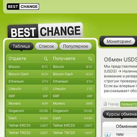
Мониторинг
Таблица
Список
Популярное
Обмен USDS 
Мы представляем 
Bitcoin
Bitcoin
BTC
BTC
→
(USDS)
Наличны
Bitcoin Cash
Bitcoin Cash
BCH
BCH
внимание и резер
строгую проверку
Ethereum
Ethereum
ETH
ETH
Если вы впервые 
Litecoin
Litecoin
LTC
LTC
рассказывает обо
XRP
XRP
XRP
XRP
Monero
Monero
XMR
XMR
Город:
Калькутт
Dogecoin
Dogecoin
DOGE
DOGE
Курсы обмена
Dash
Dash
DASH
DASH
Tether ERC20
Tether ERC20
USDT
USDT
Обменни
Tether TRC20
Tether TRC20
USDT
USDT
1WM