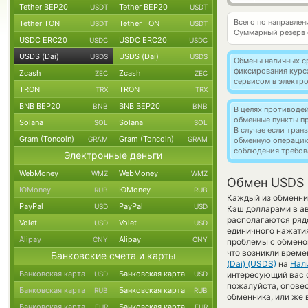
Tether BEP20
Tether BEP20
USDT
USDT
Всего по направлен
Tether TON
Tether TON
USDT
USDT
Суммарный резерв
USDC ERC20
USDC ERC20
USDC
USDC
USDS (Dai)
USDS (Dai)
USDS
USDS
Обмены наличных с
фиксирования курс
Zcash
Zcash
ZEC
ZEC
сервисом в электр
TRON
TRON
TRX
TRX
BNB BEP20
BNB BEP20
BNB
BNB
В целях противоде
обменные пункты п
Solana
Solana
SOL
SOL
В случае если тра
Gram (Toncoin)
Gram (Toncoin)
GRAM
GRAM
обменную операци
соблюдения требов
Электронные деньги
WebMoney
WebMoney
WMZ
WMZ
Обмен USDS 
ЮMoney
ЮMoney
RUB
RUB
Каждый из обменник
PayPal
PayPal
USD
USD
Кэш долларами в ав
располагаются ряд
Volet
Volet
USD
USD
единичного нажатия
Alipay
Alipay
CNY
CNY
проблемы с обменом
что возникли време
Банковские счета и карты
(Dai) (USDS)
на
Нал
Банковская карта
Банковская карта
USD
USD
интересующий вас об
пожалуйста, опове
Банковская карта
Банковская карта
RUB
RUB
обменника, или же 
Банковская карта
Банковская карта
EUR
EUR