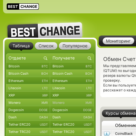
Мониторинг
Таблица
Список
Популярное
Обмен Счет
Мы представляем 
Bitcoin
Bitcoin
BTC
BTC
(QTUM) по выгодн
Bitcoin Cash
Bitcoin Cash
BCH
BCH
резерв валюты Qt
проверку.
Ethereum
Ethereum
ETH
ETH
Если вы пользует
Litecoin
Litecoin
LTC
LTC
расскажет о кажд
XRP
XRP
XRP
XRP
Monero
Monero
XMR
XMR
Dogecoin
Dogecoin
DOGE
DOGE
Курсы обмена
Dash
Dash
DASH
DASH
Tether ERC20
Tether ERC20
USDT
USDT
Обменни
Tether TRC20
Tether TRC20
USDT
USDT
CoinsBlack