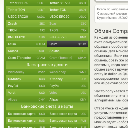
Tether BEP20
Tether BEP20
USDT
USDT
Всего по направле
Tether TON
Tether TON
USDT
USDT
Суммарный резерв
USDC ERC20
USDC ERC20
USDC
USDC
Курс обмена
USD/
Zcash
Zcash
ZEC
ZEC
Обмен Compa
TRON
TRON
TRX
TRX
BNB BEP20
BNB BEP20
Каждый из обменных
BNB
BNB
счет юридического
Qtum
Qtum
QTUM
QTUM
обращать особое вн
Solana
Solana
обмена. Для мгнове
SOL
SOL
обменника. Если по
Gram (Toncoin)
Gram (Toncoin)
GRAM
GRAM
обмена, сразу же о
Электронные деньги
системы, когда ав
обмен валют вручну
WebMoney
WebMoney
WMZ
WMZ
entity in dollar на
своевременно прин
ЮMoney
ЮMoney
RUB
RUB
его из рейтинговог
PayPal
PayPal
USD
USD
Часто получается 
Volet
Volet
USD
USD
обменного пункта ч
Alipay
Alipay
CNY
CNY
алгоритмом, мы сов
Банковские счета и карты
Старайтесь каждый
услугам постоянно
Банковская карта
Банковская карта
USD
USD
предоставленные н
Банковская карта
Банковская карта
RUB
RUB
можно задать собст
момент, когда тако
Банковская карта
Банковская карта
EUR
EUR