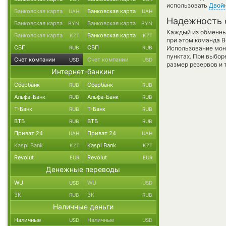
использовать
Двой
Банковская карта
Банковская карта
UAH
UAH
Надежность 
Банковская карта
Банковская карта
BYN
BYN
Каждый из обменны
Банковская карта
Банковская карта
KZT
KZT
при этом команда 
СБП
СБП
RUB
RUB
Использование мон
пунктах. При выбор
Счет компании
Счет компании
USD
USD
размер резервов и 
Интернет-банкинг
Сбербанк
Сбербанк
RUB
RUB
Альфа-Банк
Альфа-Банк
RUB
RUB
Т-Банк
Т-Банк
RUB
RUB
ВТБ
ВТБ
RUB
RUB
Приват 24
Приват 24
UAH
UAH
Kaspi Bank
Kaspi Bank
KZT
KZT
Revolut
Revolut
EUR
EUR
Денежные переводы
WU
WU
USD
USD
ЗК
ЗК
RUB
RUB
Наличные деньги
Наличные
Наличные
USD
USD