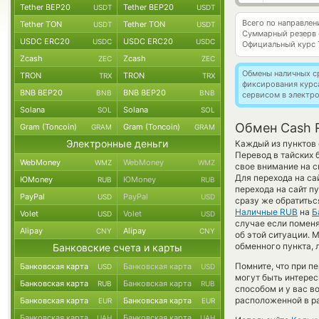
Tether BEP20
Tether BEP20
USDT
USDT
Всего по направле
Tether TON
Tether TON
USDT
USDT
Суммарный резерв
USDC ERC20
USDC ERC20
USDC
USDC
Официальный курс
Zcash
Zcash
ZEC
ZEC
Обмены наличных с
TRON
TRON
TRX
TRX
фиксирования курс
BNB BEP20
BNB BEP20
BNB
BNB
сервисом в электр
Solana
Solana
SOL
SOL
Обмен Cash R
Gram (Toncoin)
Gram (Toncoin)
GRAM
GRAM
Электронные деньги
Каждый из пунктов 
Перевод в тайских 
WebMoney
WebMoney
WMZ
WMZ
свое внимание на с
Для перехода на са
ЮMoney
ЮMoney
RUB
RUB
перехода на сайт 
PayPal
PayPal
USD
USD
сразу же обратитьс
Наличные RUB
на
Б
Volet
Volet
USD
USD
случае если поменят
Alipay
Alipay
CNY
CNY
об этой ситуации.
обменного пункта, 
Банковские счета и карты
Помните, что при п
Банковская карта
Банковская карта
USD
USD
могут быть интерес
Банковская карта
Банковская карта
RUB
RUB
способом и у вас в
расположенной в ра
Банковская карта
Банковская карта
EUR
EUR
Банковская карта
Банковская карта
UAH
UAH