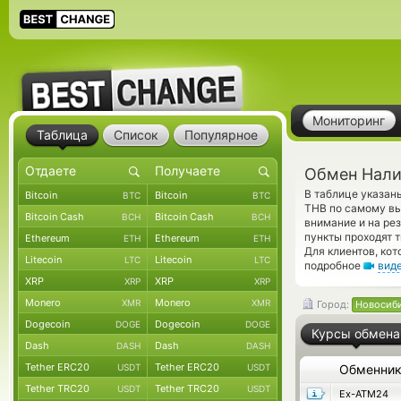
Мониторинг
Таблица
Список
Популярное
Обмен Нали
В таблице указан
Bitcoin
Bitcoin
BTC
BTC
THB по самому вы
Bitcoin Cash
Bitcoin Cash
BCH
BCH
внимание и на ре
пункты проходят 
Ethereum
Ethereum
ETH
ETH
Для клиентов, ко
Litecoin
Litecoin
LTC
LTC
подробное
вид
XRP
XRP
XRP
XRP
Monero
Monero
XMR
XMR
Город:
Новосиб
Dogecoin
Dogecoin
DOGE
DOGE
Курсы обмена
Dash
Dash
DASH
DASH
Tether ERC20
Tether ERC20
USDT
USDT
Обменни
Tether TRC20
Tether TRC20
USDT
USDT
Ex-ATM24