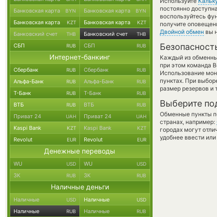
Используйте
Кальк
постоянно доступн
Банковская карта
Банковская карта
BYN
BYN
воспользуйтесь фу
Банковская карта
Банковская карта
KZT
KZT
получите оповещени
Двойной обмен
вы н
Банковский счет
Банковский счет
THB
THB
Безопасност
СБП
СБП
RUB
RUB
Интернет-банкинг
Каждый из обменны
при этом команда 
Сбербанк
Сбербанк
RUB
RUB
Использование мон
пунктах. При выбор
Альфа-Банк
Альфа-Банк
RUB
RUB
размер резервов и 
Т-Банк
Т-Банк
RUB
RUB
Выберите по
ВТБ
ВТБ
RUB
RUB
Обменные пункты по
Приват 24
Приват 24
UAH
UAH
странах, например:
Kaspi Bank
Kaspi Bank
KZT
KZT
городах могут отли
удобнее ввести или
Revolut
Revolut
EUR
EUR
Денежные переводы
WU
WU
USD
USD
ЗК
ЗК
RUB
RUB
Наличные деньги
Наличные
Наличные
USD
USD
Наличные
Наличные
RUB
RUB